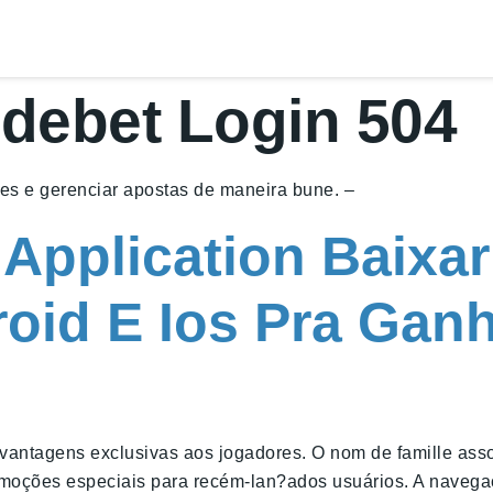
idebet Login 504
es e gerenciar apostas de maneira bune. –
 Application Baixar
id E Ios Pra Ganh
vantagens exclusivas aos jogadores. O nom de famille asso
romoções especiais para recém-lan?ados usuários. A naveg