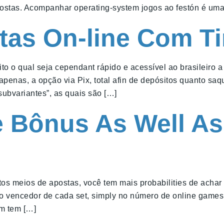
ostas. Acompanhar operating-system jogos ao festón é uma 
tas On-line Com Ti
 qual seja cependant rápido e acessível ao brasileiro a fa
apenas, a opção via Pix, total afin de depósitos quanto sa
subvariantes”, as quais são […]
e Bônus As Well A
ntos meios de apostas, você tem mais probabilities de acha
o vencedor de cada set, simply no número de online games,
ém tem […]