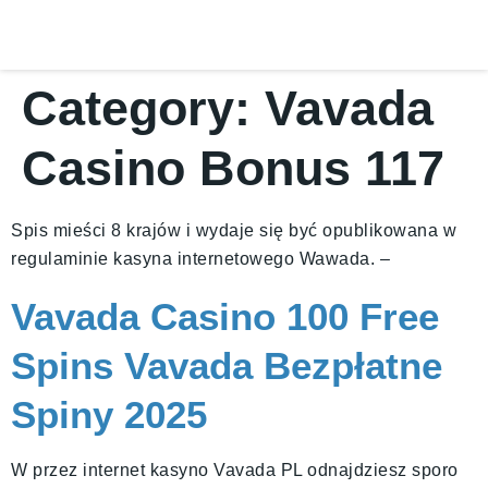
Category:
Vavada
Casino Bonus 117
Spis mieści 8 krajów i wydaje się być opublikowana w
regulaminie kasyna internetowego Wawada. –
Vavada Casino 100 Free
Spins Vavada Bezpłatne
Spiny 2025
W przez internet kasyno Vavada PL odnajdziesz sporo