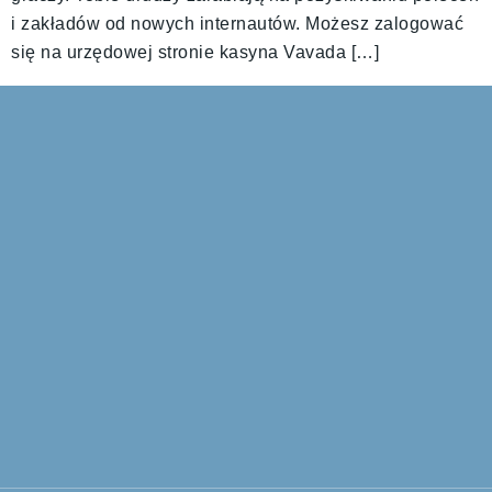
i zakładów od nowych internautów. Możesz zalogować
się na urzędowej stronie kasyna Vavada […]