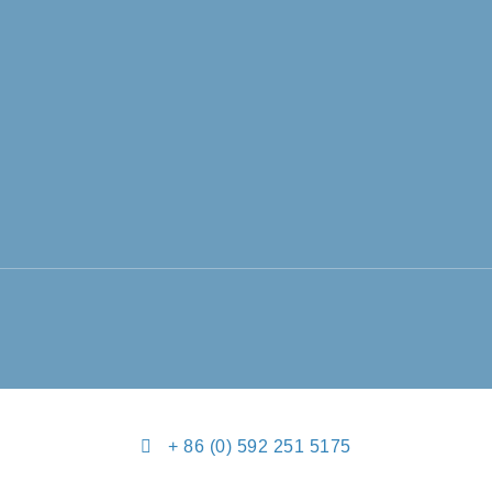
+ 86 (0) 592 251 5175