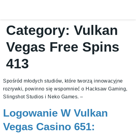
Category:
Vulkan
Vegas Free Spins
413
Spośród młodych studiów, które tworzą innowacyjne
rozrywki, powinno się wspomnieć o Hacksaw Gaming,
Slingshot Studios i Neko Games. –
Logowanie W Vulkan
Vegas Casino 651: