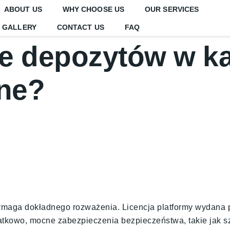
ABOUT US
WHY CHOOSE US
OUR SERVICES
GALLERY
CONTACT US
FAQ
e depozytów w k
zne?
ymaga dokładnego rozważenia. Licencja platformy wydana 
kowo, mocne zabezpieczenia bezpieczeństwa, takie jak sz