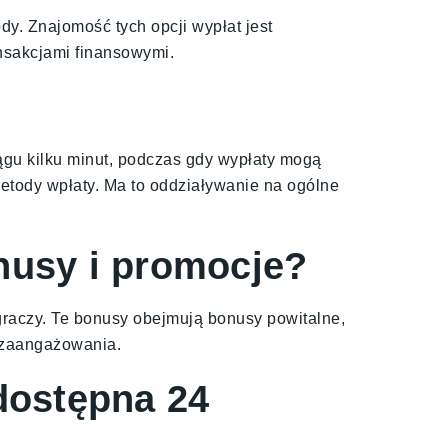
dy. Znajomość tych opcji wypłat jest
ansakcjami finansowymi.
ągu kilku minut, podczas gdy wypłaty mogą
etody wpłaty. Ma to oddziaływanie na ogólne
nusy i promocje?
 graczy. Te bonusy obejmują bonusy powitalne,
o zaangażowania.
 dostępna 24