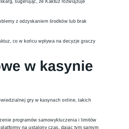
skarg, sugerując, że Kaktuz rozwiązuje
problemy z odzyskaniem środków lub brak
ktuz, co w końcu wpływa na decyzje graczy
owe w kasynie
iedzialnej gry w kasynach online, takich
czenie programów samowykluczenia i limitów
platformy na ustalony czas, dając tym samym