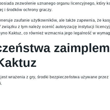
 posiada zezwolenie uznanego organu licencyjnego, który ko
j i środków ochrony graczy.
generuje zaufanie użytkowników, ale także zapewnia, że ka
wiązku z tym należy ocenić autoryzację instytucji licency
asyno Kaktuz, co również wzmacnia jego legalność w wymag
eczeństwa zaimple
Kaktuz
jest wrażenia z gry, środki bezpieczeństwa używane przez
i.