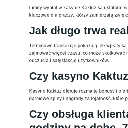
Limity wypłat w kasynie Kaktuz są ustalone w 
kluczowe dla graczy, którzy zamierzają zwięk
Jak długo trwa real
Terminowe transakcje pokazują, że wpłaty są
zajmować więcej czasu, co może skutkować na
odczucia i satysfakcję użytkowników.
Czy kasyno Kaktuz
Kasyno Kaktuz oferuje rozmaite bonusy i ofer
darmowe spiny i nagrody za lojalność, które
Czy obsługa klient
godziny na dobę, 7