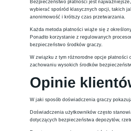
Bezpieczeństwo płatności jest najważniejsze
wybierać spośród klasycznych opcji, takich ja
anonimowość i krótszy czas przetwarzania.
Każda metoda płatności wiąże się z określony
Ponadto korzystanie z regulowanych procesor
bezpieczeństwo środków graczy.
W związku z tym różnorodne opcje płatności 
zachowaniu wysokich środków bezpieczeńst
Opinie klient
W jaki sposób doświadczenia graczy pokazują
Doświadczenia użytkowników często stanowią b
dotyczących bezpieczeństwa depozytów, rzet