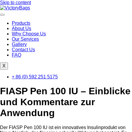
Skip to content
Products
About Us
Why Choose Us
Our Services
Gallery
Contact Us
FAQ
X
+ 86 (0) 592 251 5175
FIASP Pen 100 IU – Einblicke
und Kommentare zur
Anwendung
Der FIASP Pen 100 IU ist ein innovatives Insulinprodukt von