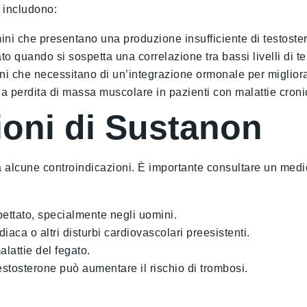
n includono:
mini che presentano una produzione insufficiente di testoste
to quando si sospetta una correlazione tra bassi livelli di t
i che necessitano di un’integrazione ormonale per migliora
 perdita di massa muscolare in pazienti con malattie cronic
ioni di Sustanon
alcune controindicazioni. È importante consultare un medico
ettato, specialmente negli uomini.
iaca o altri disturbi cardiovascolari preesistenti.
lattie del fegato.
estosterone può aumentare il rischio di trombosi.