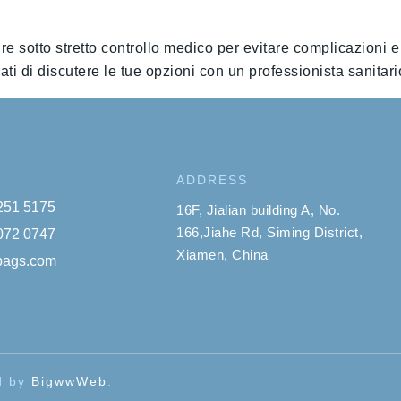
sotto stretto controllo medico per evitare complicazioni e ga
i di discutere le tue opzioni con un professionista sanitario
ADDRESS
 251 5175
16F, Jialian building A, No.
166,Jiahe Rd, Siming District,
 072 0747
Xiamen, China
ybags.com
ed by
BigwwWeb
.