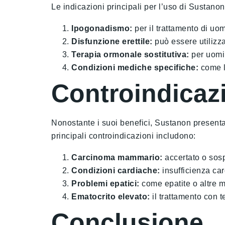
Le indicazioni principali per l’uso di Sustano
Ipogonadismo:
per il trattamento di uo
Disfunzione erettile:
può essere utilizza
Terapia ormonale sostitutiva:
per uomin
Condizioni mediche specifiche:
come la
Controindicaz
Nonostante i suoi benefici, Sustanon presenta 
principali controindicazioni includono:
Carcinoma mammario:
accertato o sosp
Condizioni cardiache:
insufficienza card
Problemi epatici:
come epatite o altre ma
Ematocrito elevato:
il trattamento con t
Conclusione