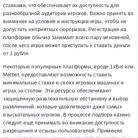
ставками, что обеспечивает их доступность для
разнообразной аудитории игроков. Важно принять во
внимание на условия и инструкции игры, чтобы не
допустить неприятных сюрпризов. Регистрация на
платформе обычно занимает всего пару мгновений,
после чего игрок может приступить к ставить деньги
от 1 рубля.
Некоторые популярные платформы, вроде 1xBet или
Melbet, предоставляют возможность ставить
минимальные ставки в своих игровых машинах и
играх за столом. Эти ресурсы обеспечивают
защищённую развлекательную обстановку и выбор
развлечений, которые удовлетворят даже самых
взыскательных игроков. В процессе подбора казино
следует ещё принимать во внимание доступность
разрешения и отзывы пользователей. Применяя