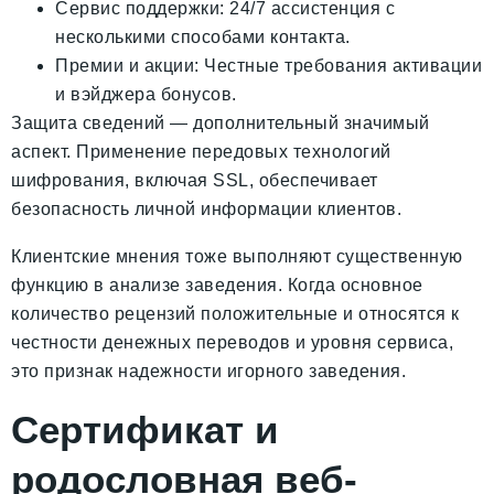
Сервис поддержки: 24/7 ассистенция с
несколькими способами контакта.
Премии и акции: Честные требования активации
и вэйджера бонусов.
Защита сведений — дополнительный значимый
аспект. Применение передовых технологий
шифрования, включая SSL, обеспечивает
безопасность личной информации клиентов.
Клиентские мнения тоже выполняют существенную
функцию в анализе заведения. Когда основное
количество рецензий положительные и относятся к
честности денежных переводов и уровня сервиса,
это признак надежности игорного заведения.
Сертификат и
родословная веб-