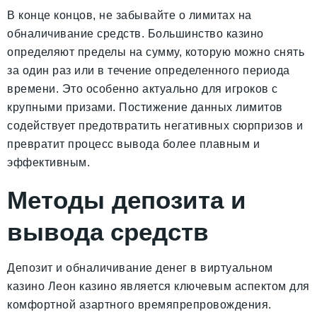
В конце концов, не забывайте о лимитах на
обналичивание средств. Большинство казино
определяют пределы на сумму, которую можно снять
за один раз или в течение определенного периода
времени. Это особенно актуально для игроков с
крупными призами. Постижение данных лимитов
содействует предотвратить негативных сюрпризов и
превратит процесс вывода более плавным и
эффективным.
Методы депозита и
вывода средств
Депозит и обналичивание денег в виртуальном
казино Леон казино является ключевым аспектом для
комфортной азартного времяпрепровождения.