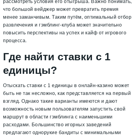
рассмотреть условия его отыгрыша. Важно понимать,
что большой вейджер может превратить премия
менее заманчивым. Таким путём, оптимальный отбор
развлечения и гэмблинг-клуба может значительно
повысить перспективы на успех и кайф от игрового
процесса.
Где найти ставки с 1
единицы?
Отыскать ставки с 1 единицы в онлайн-казино может
быть не так несложно, как представляется на первый
взгляд. Однако такие варианты имеются и дают
возможность новым пользователям запустить свой
маршрут в области гэмблинга с наименьшими
расходами. Большинство игорных заведений
предлагают однорукие бандиты с минимальными