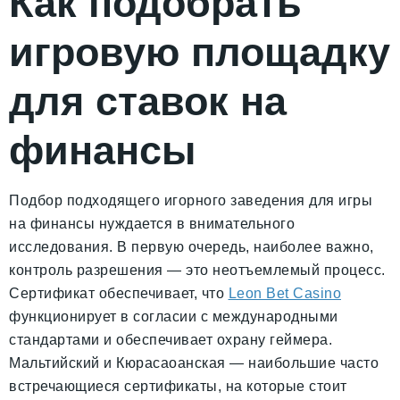
Как подобрать
игровую площадку
для ставок на
финансы
Подбор подходящего игорного заведения для игры
на финансы нуждается в внимательного
исследования. В первую очередь, наиболее важно,
контроль разрешения — это неотъемлемый процесс.
Сертификат обеспечивает, что
Leon Bet Casino
функционирует в согласии с международными
стандартами и обеспечивает охрану геймера.
Мальтийский и Кюрасаоанская — наибольшие часто
встречающиеся сертификаты, на которые стоит