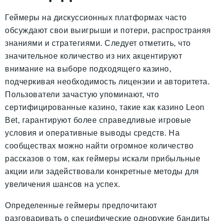
Геймеры на дискуссионных платформах часто
обсуждают свои выигрыши и потери, распространяя
знаниями и стратегиями. Следует отметить, что
значительное количество из них акцентируют
внимание на выборе подходящего казино,
подчеркивая необходимость лицензии и авторитета.
Пользователи зачастую упоминают, что
сертифицированные казино, такие как казино Leon
Bet, гарантируют более справедливые игровые
условия и оперативные выводы средств. На
сообществах можно найти огромное количество
рассказов о том, как геймеры искали прибыльные
акции или задействовали конкретные методы для
увеличения шансов на успех.
Определенные геймеры предпочитают
разговаривать о специфические однорукие бандиты