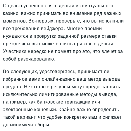
С целью успешно снять деньги из виртуального
казино, важно принимать во внимание ряд важных
моментов. Во-первых, проверьте, что вы исполнили
все требования вейджера. Многие премии
нуждаются в прокрутки заданной размера ставки
прежде чем вы сможете снять призовые деньги.
Участники нередко не помнят про это, что влечет за
собой разочарованию.
Во-следующих, удостоверьтесь, принимает ли
избранное вами онлайн-казино ваш метод вывода
средств. Некоторые ресурсы могут предоставлять
исключительно лимитированные методы вывода,
например, как банковские транзакции или
электронные кошельки. Крайне важно определить
такой вариант, что удобен конкретно вам и снижает
до минимума сборы.