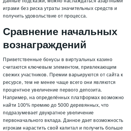
данные подсказки, можно наслаждаться азартными
играми без риска утраты значительных средств и
получить удовольствие от процесса.
Сравнение начальных
вознаграждений
Приветственные бонусы в виртуальных казино
считаются ключевым элементом, привлекающим
свежих участников. Премии варьируются от сайта к
ресурсе, тем не менее чаще всего они являются
процентное увеличение первого депозита.
Например, на определённых платформах возможно
найти 100% премию до 5000 деревянных, что
подразумевает двукратное увеличение
первоначального вклада. Данное дает возможность
игрокам нарастить свой капитал и получить больше