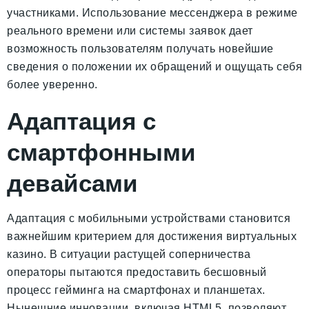
участниками. Использование мессенджера в режиме
реального времени или системы заявок дает
возможность пользователям получать новейшие
сведения о положении их обращений и ощущать себя
более уверенно.
Адаптация с
смартфонными
девайсами
Адаптация с мобильными устройствами становится
важнейшим критерием для достижения виртуальных
казино. В ситуации растущей соперничества
операторы пытаются предоставить бесшовный
процесс гейминга на смартфонах и планшетах.
Нынешние инновации, включая HTML5, позволяют