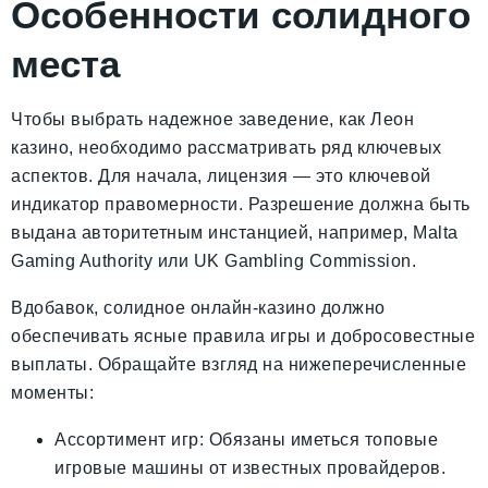
Особенности солидного
места
Чтобы выбрать надежное заведение, как Леон
казино, необходимо рассматривать ряд ключевых
аспектов. Для начала, лицензия — это ключевой
индикатор правомерности. Разрешение должна быть
выдана авторитетным инстанцией, например, Malta
Gaming Authority или UK Gambling Commission.
Вдобавок, солидное онлайн-казино должно
обеспечивать ясные правила игры и добросовестные
выплаты. Обращайте взгляд на нижеперечисленные
моменты:
Ассортимент игр: Обязаны иметься топовые
игровые машины от известных провайдеров.