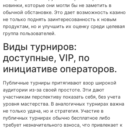
новинки, которые они могли бы не заметить в
обычной обстановке. Это дает возможность казино
не только поднять заинтересованность к новым
продуктам, но и улучшить их оценку среди целевая
группа пользователей.
Виды турниров:
доступные, VIP, по
инициативе операторов.
Публичные турниры притягивают взор широкой
аудитории из-за своей простоте. Эти дают
участникам перспективу показать себя, без учета
уровня мастерства. В аналогичных турнирах важна
не только удача, но и стратегия. Участие в
публичных турнирах обычно бесплатное либо
требует незначительного взноса, что привлекает к