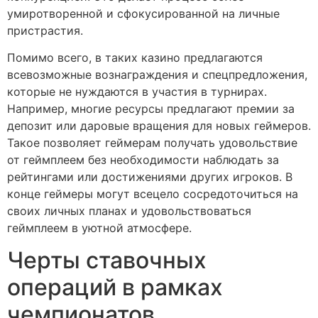
умиротворенной и сфокусированной на личные
пристрастия.
Помимо всего, в таких казино предлагаются
всевозможные вознаграждения и спецпредложения,
которые не нуждаются в участия в турнирах.
Например, многие ресурсы предлагают премии за
депозит или даровые вращения для новых геймеров.
Такое позволяет геймерам получать удовольствие
от геймплеем без необходимости наблюдать за
рейтингами или достижениями других игроков. В
конце геймеры могут всецело сосредоточиться на
своих личных планах и удовольствоваться
геймплеем в уютной атмосфере.
Черты ставочных
операций в рамках
чемпионатов