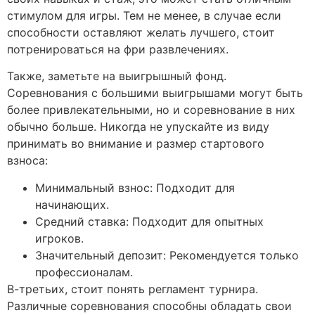
стимулом для игры. Тем не менее, в случае если
способности оставляют желать лучшего, стоит
потренироваться на фри развлечениях.
Также, заметьте на выигрышный фонд.
Соревнования с большими выигрышами могут быть
более привлекательными, но и соревнование в них
обычно больше. Никогда не упускайте из виду
принимать во внимание и размер стартового
взноса:
Минимальный взнос: Подходит для
начинающих.
Средний ставка: Подходит для опытных
игроков.
Значительный депозит: Рекомендуется только
профессионалам.
В-третьих, стоит понять регламент турнира.
Различные соревнования способны обладать свои