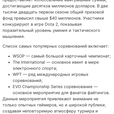
достигающие десятков миллионов долларов. В две
тысячи двадцать первом сезоне общий призовой
фонд превысил свыше $40 миллионов. Участники
конкурируют в игре Dota 2, показывая
поразительный уровень умения и тактического
мышления.
Список самых популярных соревнований включает:
WSOP — самый большой карточный чемпионат;
The International — основное ивент в мире
электронного спорта;
WPT — ряд международных игровых
соревнований;
EVO Championship Series соревнование —
основное мероприятие для фанатов файтингов.
Данные мероприятия привлекают внимание не
только опытных геймеров, но и широкой публики,
создавая неповторимую атмосферу турнира и