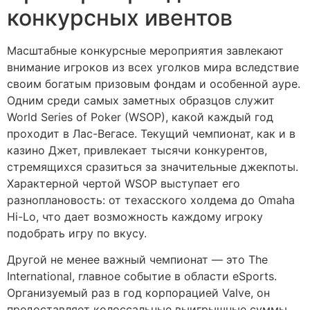
конкурсных ивентов
Масштабные конкурсные мероприятия завлекают
внимание игроков из всех уголков мира вследствие
своим богатым призовым фондам и особенной ауре.
Одним среди самых заметных образцов служит
World Series of Poker (WSOP), какой каждый год
проходит в Лас-Вегасе. Текущий чемпионат, как и в
казино Джет, привлекает тысячи конкурентов,
стремящихся сразиться за значительные джекпоты.
Характерной чертой WSOP выступает его
разноплановость: от техасского холдема до Omaha
Hi-Lo, что дает возможность каждому игроку
подобрать игру по вкусу.
Другой не менее важный чемпионат — это The
International, главное событие в области eSports.
Организуемый раз в год корпорацией Valve, он
предоставляет колоссальные выигрышные суммы,