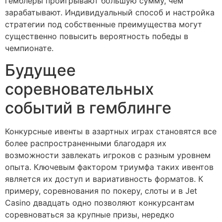
гемблеры проигрывают большую сумму, чем
зарабатывают. Индивидуальный способ и настройка
стратегии под собственные преимущества могут
существенно повысить вероятность победы в
чемпионате.
Будущее
соревновательных
событий в гемблинге
Конкурсные ивенты в азартных играх становятся все
более распространенными благодаря их
возможности завлекать игроков с разным уровнем
опыта. Ключевым фактором триумфа таких ивентов
является их доступ и вариативность форматов. К
примеру, соревнования по покеру, слоты и в Jet
Casino двадцать одно позволяют конкурсантам
соревноваться за крупные призы, нередко