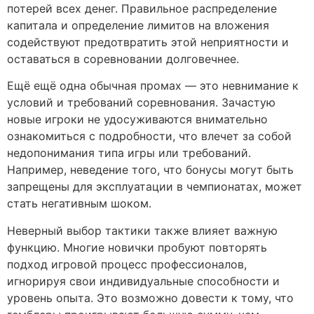
потерей всех денег. Правильное распределение
капитала и определение лимитов на вложения
содействуют предотвратить этой неприятности и
оставаться в соревновании долговечнее.
Ещё ещё одна обычная промах — это невнимание к
условий и требований соревнования. Зачастую
новые игроки не удосуживаются внимательно
ознакомиться с подробности, что влечет за собой
недопонимания типа игры или требований.
Например, неведение того, что бонусы могут быть
запрещены для эксплуатации в чемпионатах, может
стать негативным шоком.
Неверный выбор тактики также влияет важную
функцию. Многие новички пробуют повторять
подход игровой процесс профессионалов,
игнорируя свои индивидуальные способности и
уровень опыта. Это возможно довести к тому, что