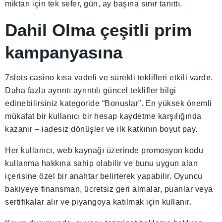
miktarı için tek sefer, gün, ay başına sınır tanıttı.
Dahil Olma çeşitli prim
kampanyasına
7slots casino kısa vadeli ve sürekli teklifleri etkili vardır.
Daha fazla ayrıntı ayrıntılı güncel teklifler bilgi
edinebilirsiniz kategoride “Bonuslar”. En yüksek önemli
mükafat bir kullanıcı bir hesap kaydetme karşılığında
kazanır – iadesiz dönüşler ve ilk katkının boyut pay.
Her kullanıcı, web kaynağı üzerinde promosyon kodu
kullanma hakkına sahip olabilir ve bunu uygun alan
içerisine özel bir anahtar belirterek yapabilir. Oyuncu
bakiyeye finansman, ücretsiz geri almalar, puanlar veya
sertifikalar alır ve piyangoya katılmak için kullanır.