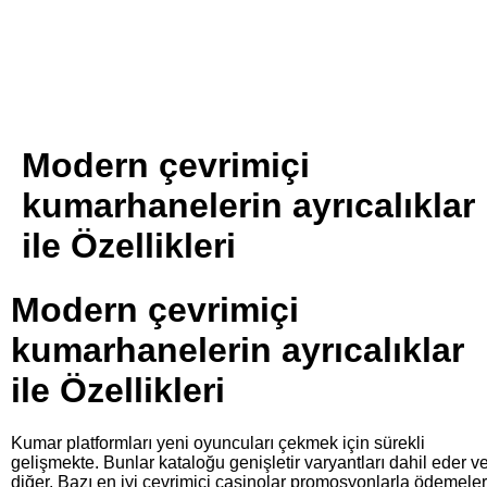
Modern çevrimiçi
kumarhanelerin ayrıcalıklar
ile Özellikleri
Modern çevrimiçi
kumarhanelerin ayrıcalıklar
ile Özellikleri
Kumar platformları yeni oyuncuları çekmek için sürekli
gelişmekte. Bunlar kataloğu genişletir varyantları dahil eder v
diğer. Bazı en iyi çevrimiçi casinolar promosyonlarla ödemeler