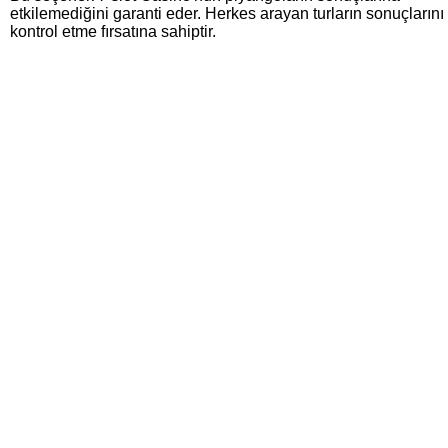
etkilemediğini garanti eder. Herkes arayan turların sonuçlarını
kontrol etme fırsatına sahiptir.