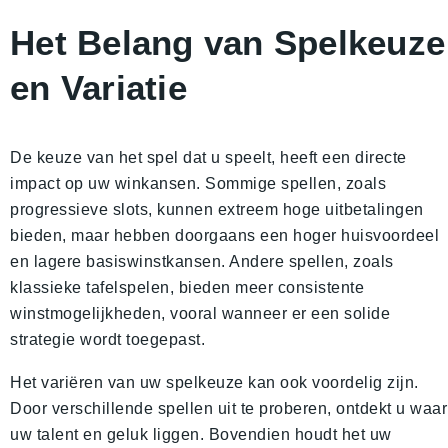
Het Belang van Spelkeuze
en Variatie
De keuze van het spel dat u speelt, heeft een directe
impact op uw winkansen. Sommige spellen, zoals
progressieve slots, kunnen extreem hoge uitbetalingen
bieden, maar hebben doorgaans een hoger huisvoordeel
en lagere basiswinstkansen. Andere spellen, zoals
klassieke tafelspelen, bieden meer consistente
winstmogelijkheden, vooral wanneer er een solide
strategie wordt toegepast.
Het variëren van uw spelkeuze kan ook voordelig zijn.
Door verschillende spellen uit te proberen, ontdekt u waar
uw talent en geluk liggen. Bovendien houdt het uw