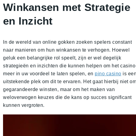
Winkansen met Strategie
en Inzicht
In de wereld van online gokken zoeken spelers constant
naar manieren om hun winkansen te verhogen. Hoewel
geluk een belangrijke rol speelt, zijn er wel degelijk
strategieën en inzichten die kunnen helpen om het casino
meer in uw voordeel te laten spelen, en
pino casino
is ee
uitstekende plek om dit te ervaren. Het gaat hierbij niet o
gegarandeerde winsten, maar om het maken van
weloverwogen keuzes die de kans op succes significant
kunnen vergroten.