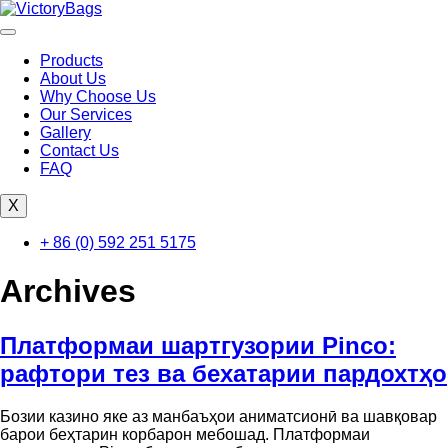
Skip
to
content
Products
About Us
Why Choose Us
Our Services
Gallery
Contact Us
FAQ
X
+ 86 (0) 592 251 5175
Archives
Платформаи шартгузории Pinco:
рафтори тез ва бехатарии пардохтҳо
Бозии казино яке аз манбаъҳои аниматсионӣ ва шавқовар
барои беҳтарин корбарон мебошад. Платформаи