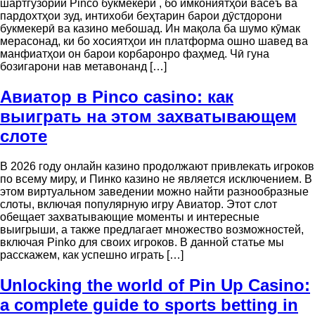
шартгузории Pinco букмекери , бо имкониятҳои васеъ ва
пардохтҳои зуд, интихоби беҳтарин барои дӯстдорони
букмекерӣ ва казино мебошад. Ин мақола ба шумо кӯмак
мерасонад, ки бо хосиятҳои ин платформа ошно шавед ва
манфиатҳои он барои корбаронро фаҳмед. Чӣ гуна
бозигарони нав метавонанд […]
Авиатор в Pinco casino: как
выиграть на этом захватывающем
слоте
В 2026 году онлайн казино продолжают привлекать игроков
по всему миру, и Пинко казино не является исключением. В
этом виртуальном заведении можно найти разнообразные
слоты, включая популярную игру Авиатор. Этот слот
обещает захватывающие моменты и интересные
выигрыши, а также предлагает множество возможностей,
включая Pinko для своих игроков. В данной статье мы
расскажем, как успешно играть […]
Unlocking the world of Pin Up Casino:
a complete guide to sports betting in