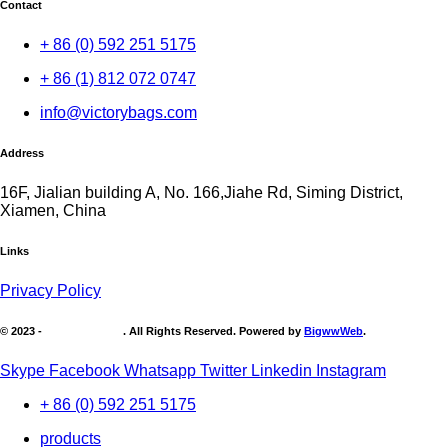
Contact
+ 86 (0) 592 251 5175
+ 86 (1) 812 072 0747
info@victorybags.com
Address
16F, Jialian building A, No. 166,Jiahe Rd, Siming District,
Xiamen, China
Links
Privacy Policy
© 2023 -
Victory Brands
. All Rights Reserved. Powered by
BigwwWeb
.
Skype
Facebook
Whatsapp
Twitter
Linkedin
Instagram
+ 86 (0) 592 251 5175
products