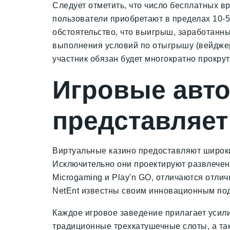
Следует отметить, что число бесплатных в
пользователи приобретают в пределах 10-
обстоятельство, что выигрыш, заработанн
выполнения условий по отыгрышу (вейджеру
участник обязан будет многократно прокру
Игровые авто
представляет
Виртуальные казино предоставляют широки
Исключительно они проектируют развлечен
Microgaming и Play'n GO, отличаются отл
NetEnt известны своим инновационным подх
Каждое игровое заведение прилагает усили
традиционные трехкатушечные слоты, а та