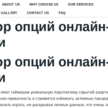
ABOUT US
WHY CHOOSE US
OUR SERVICES
GALLERY
CONTACT US
FAQ
р опций онлайн-
и
р опций онлайн-
и
ляют геймерам уникальную перспективу скрытой азартн
вою приватность и стремятся избежать затяжных проце
ачать играть, не раскрывая личные данные, что очень з