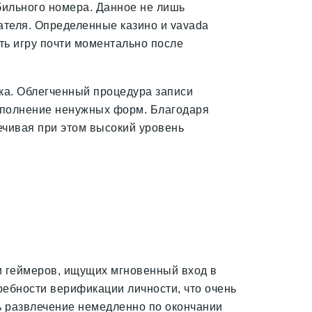
бильного номера. Данное не лишь
ателя. Определенные казино и vavada
ть игру почти моментально после
ка. Облегченный процедура записи
заполнение ненужных форм. Благодаря
чивая при этом высокий уровень
и геймеров, ищущих мгновенный вход в
ребности верификации личности, что очень
ть развлечение немедленно по окончании