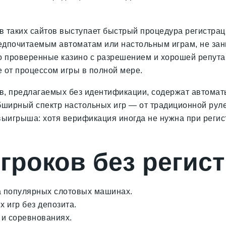
в таких сайтов выступает быстрый процедура регистрац
едпочитаемым автоматам или настольным играм, не зан
ко проверенные казино с разрешением и хорошей репута
 от процессом игры в полной мере.
, предлагаемых без идентификации, содержат автоматы 
обширный спектр настольных игр — от традиционной рул
выигрыша: хотя верификация иногда не нужна при регис
гроков без регист
а популярных слотовых машинах.
 игр без депозита.
 и соревнованиях.