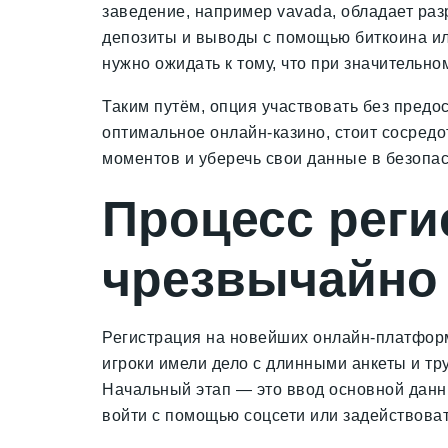
заведение, например vavada, обладает ра
депозиты и выводы с помощью биткоина ил
нужно ожидать к тому, что при значительн
Таким путём, опция участвовать без предо
оптимальное онлайн-казино, стоит сосредо
моментов и уберечь свои данные в безопас
Процесс реги
чрезвычайно
Регистрация на новейших онлайн-платформ
игроки имели дело с длинными анкеты и т
Начальный этап — это ввод основной данн
войти с помощью соцсети или задействова