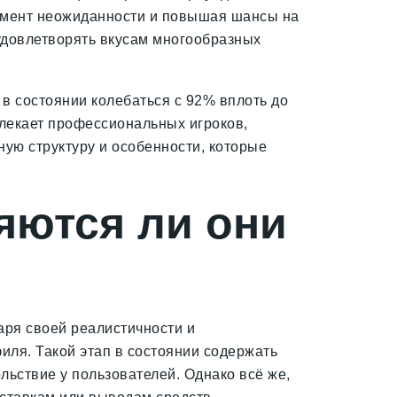
емент неожиданности и повышая шансы на
удовлетворять вкусам многообразных
в состоянии колебаться с 92% вплоть до
влекает профессиональных игроков,
ную структуру и особенности, которые
яются ли они
аря своей реалистичности и
иля. Такой этап в состоянии содержать
ьствие у пользователей. Однако всё же,