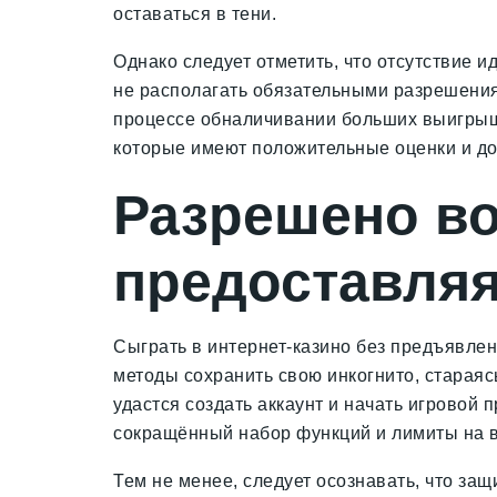
оставаться в тени.
Однако следует отметить, что отсутствие 
не располагать обязательными разрешениям
процессе обналичивании больших выигрыше
которые имеют положительные оценки и до
Разрешено во
предоставляя
Сыграть в интернет-казино без предъявлен
методы сохранить свою инкогнито, старая
удастся создать аккаунт и начать игровой 
сокращённый набор функций и лимиты на в
Тем не менее, следует осознавать, что за