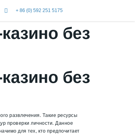
+ 86 (0) 592 251 5175
казино без
казино без
ого развлечения. Такие ресурсы
дур проверки личности. Данное
начимо для тех, кто предпочитает