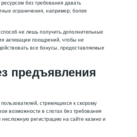
 ресурсом без требования давать
тные ограничения, например, более
й способ не лишь получить дополнительные
ия активации поощрений, чтобы не
адействовать все бонусы, предоставляемые
ез предъявления
 пользователей, стремящихся к скорому
вои возможности в слотах без требования
 несложную регистрацию на сайте казино и