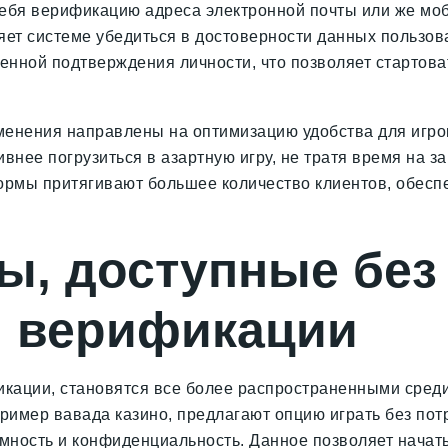
себя верификацию адреса электронной почты или же мо
яет системе убедиться в достоверности данных пользов
енной подтверждения личности, что позволяет стартова
менения направлены на оптимизацию удобства для игро
внее погрузиться в азартную игру, не тратя время на 
рмы притягивают большее количество клиентов, обеспе
ы, доступные без
й верификации
кации, становятся все более распространенными сред
пример вавада казино, предлагают опцию играть без пот
имность и конфиденциальность. Данное позволяет нача