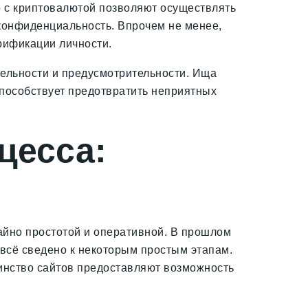
о с криптовалютой позволяют осуществлять
конфиденциальность. Впрочем не менее,
рификации личности.
тельности и предусмотрительности. Ища
способствует предотвратить неприятных
цесса:
айно простотой и оперативной. В прошлом
всё сведено к некоторым простым этапам.
инство сайтов предоставляют возможность