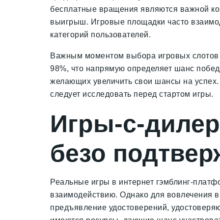
бесплатные вращения являются важной ко
выигрыш. Игровые площадки часто взаимод
категорий пользователей.
Важным моментом выбора игровых слотов ст
98%, что напрямую определяет шанс победы
желающих увеличить свои шансы на успех. 
следует исследовать перед стартом игры.
Игры-с-дилер
безо подтвер
Реальные игры в интернет гэмблинг-платфо
взаимодействию. Однако для вовлечения в 
предъявление удостоверений, удостоверяю