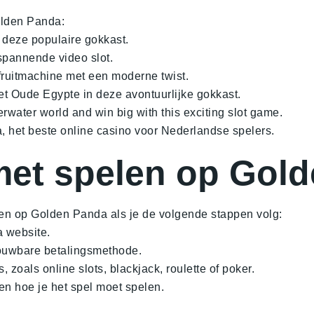
olden Panda:
 deze populaire gokkast.
spannende video slot.
fruitmachine met een moderne twist.
t Oude Egypte in deze avontuurlijke gokkast.
rwater world and win big with this exciting slot game.
 het beste online casino voor Nederlandse spelers.
met spelen op Gol
len op Golden Panda als je de volgende stappen volg:
 website.
rouwbare betalingsmethode.
, zoals online slots, blackjack, roulette of poker.
ren hoe je het spel moet spelen.