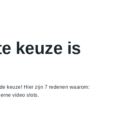
e keuze is
nde keuze! Hier zijn 7 redenen waarom:
erne video slots.