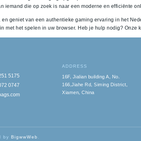
n iemand die op zoek is naar een moderne en efficiënte onl
en geniet van een authentieke gaming ervaring in het Neder
n met het spelen in uw browser. Heb je hulp nodig? Onze kl
ADDRESS
 251 5175
16F, Jialian building A, No.
166,Jiahe Rd, Siming District,
 072 0747
Xiamen, China
ybags.com
ed by
BigwwWeb
.