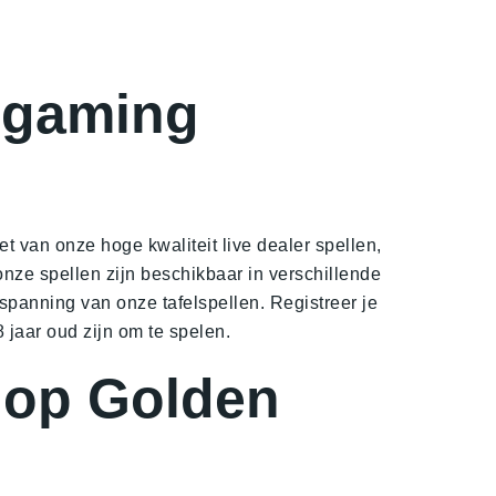
e gaming
t van onze hoge kwaliteit live dealer spellen,
 onze spellen zijn beschikbaar in verschillende
 spanning van onze tafelspellen. Registreer je
jaar oud zijn om te spelen.
n op Golden