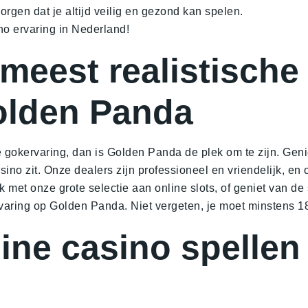
rgen dat je altijd veilig en gezond kan spelen.
o ervaring in Nederland!
 meest realistisch
olden Panda
e gokervaring, dan is Golden Panda de plek om te zijn. Genie
asino zit. Onze dealers zijn professioneel en vriendelijk, en
 met onze grote selectie aan online slots, of geniet van de
varing op Golden Panda. Niet vergeten, je moet minstens 18 
line casino spelle