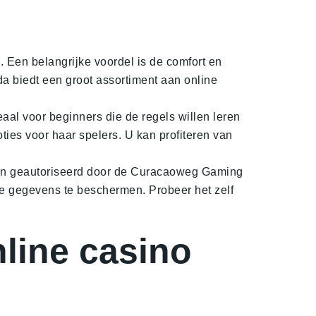
 Een belangrijke voordel is de comfort en
da biedt een groot assortiment aan online
aal voor beginners die de regels willen leren
es voor haar spelers. U kan profiteren van
d en geautoriseerd door de Curacaoweg Gaming
le gegevens te beschermen. Probeer het zelf
line casino