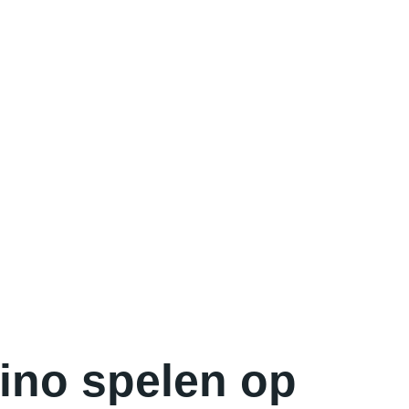
sino spelen op