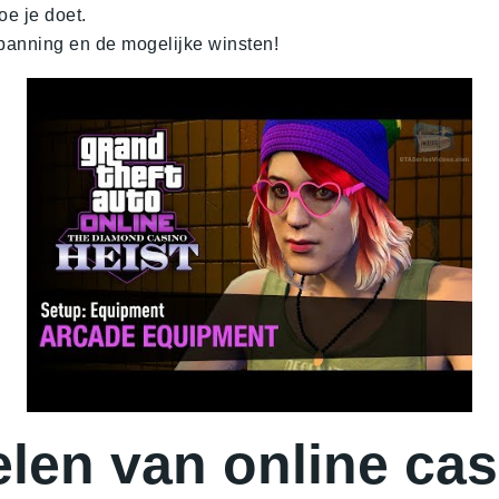
oe je doet.
panning en de mogelijke winsten!
elen van online ca