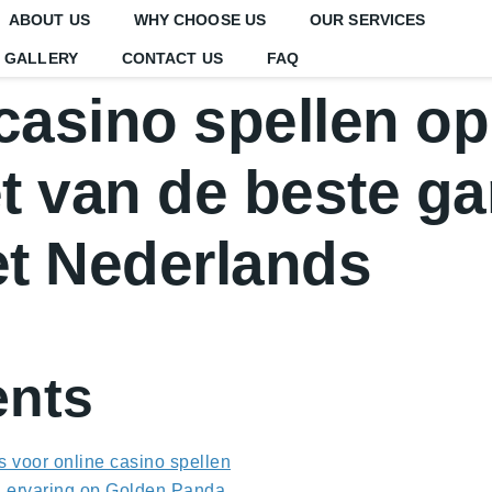
ABOUT US
WHY CHOOSE US
OUR SERVICES
GALLERY
CONTACT US
FAQ
 casino spellen o
t van de beste g
et Nederlands
ents
 voor online casino spellen
g ervaring op Golden Panda