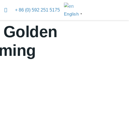
+ 86 (0) 592 251 5175
English
▼
p Golden
aming