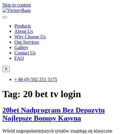
Skip to content
Products
About Us
Why Choose Us
Our Services
Gallery
Contact Us
FAQ
X
+ 86 (0) 592 251 5175
Tag:
20 bet tv login
20bet Nadprogram Bez Depozytu
Najlepsze Bonusy Kasyna
Wśród najpopularniejszych tytułów znajdują się klasyczne