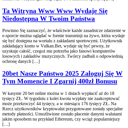
Ta Witryna Www Www Wydaje Się
Niedostępna W Twoim Państwa
Powinno Się zaznaczyć, że właściwie każde zasadnicze zdarzenie w
e-sporcie można oglądać w formie transmisji na żywo, która wydaje
się być dostępna na wortalu z zakładami sportowymi. Użytkownik
zakładający konto w Vulkan.Bet, wydaje się być pewny, że
uzyskuje całość, czegoż mu potrzeba jako fanowi komputerów
losowych i zakładów muzycznych. Twórcy zadbali o odpowiednią
ochronę danych […]
20bet Nasze Państwo 2025 Zaloguj Się W
Tym Momencie I Zgarnij 400zł Bonusu
W kasynie 20 bet online można w 1 dniach wypłacić aż do 18
tysięcy ZŁ. W tygodniu z kolei kwota wypłaty nie zaakceptować
może przekroczyć 44 tysięcy, a w miesiącu 176 tysięcy ZŁ. Na
Rzecz użytkowników kryptowalut przygotowane zostały specjalne
metody płatności. Umożliwione zostało płacenie danymi walutami
jakim sposobem na przykład Ethereum, czy wciąż popularniejszy
[…]