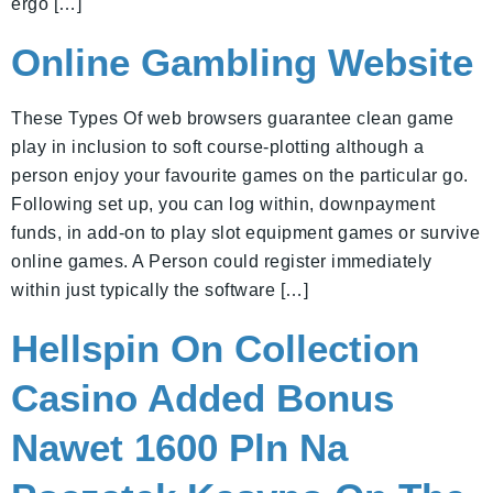
ergo […]
Online Gambling Website
These Types Of web browsers guarantee clean game
play in inclusion to soft course-plotting although a
person enjoy your favourite games on the particular go.
Following set up, you can log within, downpayment
funds, in add-on to play slot equipment games or survive
online games. A Person could register immediately
within just typically the software […]
Hellspin On Collection
Casino Added Bonus
Nawet 1600 Pln Na