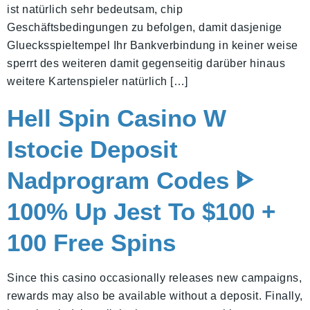
ist natürlich sehr bedeutsam, chip
Geschäftsbedingungen zu befolgen, damit dasjenige
Gluecksspieltempel Ihr Bankverbindung in keiner weise
sperrt des weiteren damit gegenseitig darüber hinaus
weitere Kartenspieler natürlich […]
Hell Spin Casino W
Istocie Deposit
Nadprogram Codes ᐈ
100% Up Jest To $100 +
100 Free Spins
Since this casino occasionally releases new campaigns,
rewards may also be available without a deposit. Finally,