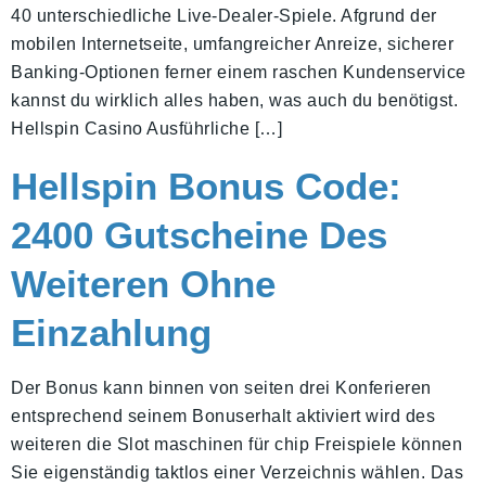
40 unterschiedliche Live-Dealer-Spiele. Afgrund der
mobilen Internetseite, umfangreicher Anreize, sicherer
Banking-Optionen ferner einem raschen Kundenservice
kannst du wirklich alles haben, was auch du benötigst.
Hellspin Casino Ausführliche […]
Hellspin Bonus Code:
2400 Gutscheine Des
Weiteren Ohne
Einzahlung
Der Bonus kann binnen von seiten drei Konferieren
entsprechend seinem Bonuserhalt aktiviert wird des
weiteren die Slot maschinen für chip Freispiele können
Sie eigenständig taktlos einer Verzeichnis wählen. Das