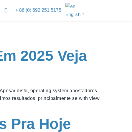
+ 86 (0) 592 251 5175
English
▼
Em 2025 Veja
Apesar disto, operating system apostadores
mos resultados, principalmente se with view
s Pra Hoje