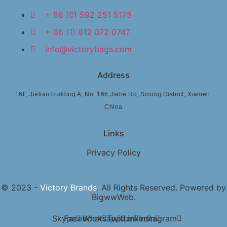
+ 86 (0) 592 251 5175
+ 86 (1) 812 072 0747
info@victorybags.com
Address
16F, Jialian building A, No. 166,Jiahe Rd, Siming District, Xiamen,
China
Links
Privacy Policy
© 2023 -
Victory Brands
. All Rights Reserved. Powered by
BigwwWeb
.
Skype
Facebook
Whatsapp
Twitter
Linkedin
Instagram