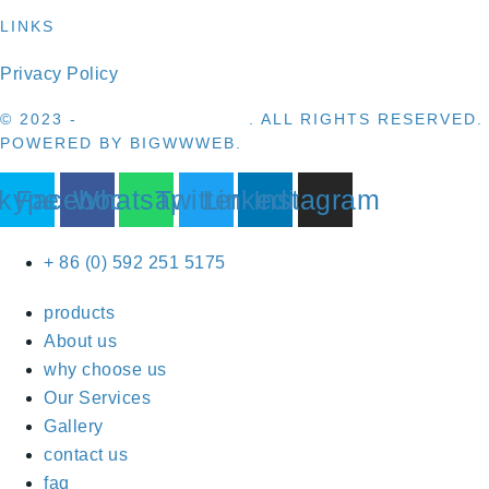
LINKS
Privacy Policy
© 2023 -
VICTORY BRANDS
. ALL RIGHTS RESERVED.
POWERED BY
BIGWWWEB
.
kype
Facebook
Whatsapp
Twitter
Linkedin
Instagram
+ 86 (0) 592 251 5175
products
About us
why choose us
Our Services
Gallery
contact us
faq