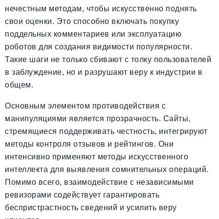
нечестным методам, чтобы искусственно поднять
свои оценки. Это способно включать покупку
поддельных комментариев или эксплуатацию
роботов для создания видимости популярности.
Такие шаги не только сбивают с толку пользователей
в заблуждение, но и разрушают веру к индустрии в
общем.
Основным элементом противодействия с
манипуляциями является прозрачность. Сайты,
стремящиеся поддерживать честность, интегрируют
методы контроля отзывов и рейтингов. Они
интенсивно применяют методы искусственного
интеллекта для выявления сомнительных операций.
Помимо всего, взаимодействие с независимыми
ревизорами содействует гарантировать
беспристрастность сведений и усилить веру