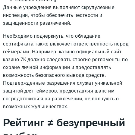
Данные учреждения выполняют скрупулезные
инспекции, чтобы обеспечить честности и
защищенности развлечений.
Необходимо подчеркнуть, что обладание
сертификата также включает ответственность перед
геймерами. Например, казино официальный сайт
казино 7К должно следовать строгие регламенты по
охране личной информации и предоставлять
возможность безопасного вывода средств.
Подтвержденные разрешения служат уникальной
защитой для геймеров, предоставляя шанс им
сосредоточиться на развлечении, не волнуюсь о
возможных жульничествах.
Рейтинг ≠ безупречный