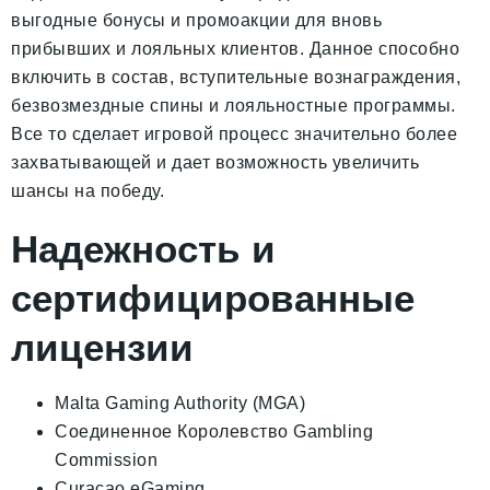
выгодные бонусы и промоакции для вновь
прибывших и лояльных клиентов. Данное способно
включить в состав, вступительные вознаграждения,
безвозмездные спины и лояльностные программы.
Все то сделает игровой процесс значительно более
захватывающей и дает возможность увеличить
шансы на победу.
Надежность и
сертифицированные
лицензии
Malta Gaming Authority (MGA)
Соединенное Королевство Gambling
Commission
Curacao eGaming