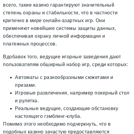
всего, такие казино гарантируют значительный
степень охраны и стабильности, что в частности
критично в мире онлайн-азартных игр. Они
применяют новейшие системы защиты данных,
обеспечивая охрану личной информации и
платежных процессов.
Вдобавок того, ведущие игорные заведения дают
пользователям обширный набор игр, среди которых:
Автоматы с разнообразными сюжетами и
призами.
Игровые развлечения, например покерный стол
и рулетка.
Реальные ведущие, создающие обстановку
настоящего гэмблинг-клуба.
Помимо этого необходимо подчеркнуть, что в
подобных казино зачастую предоставляются