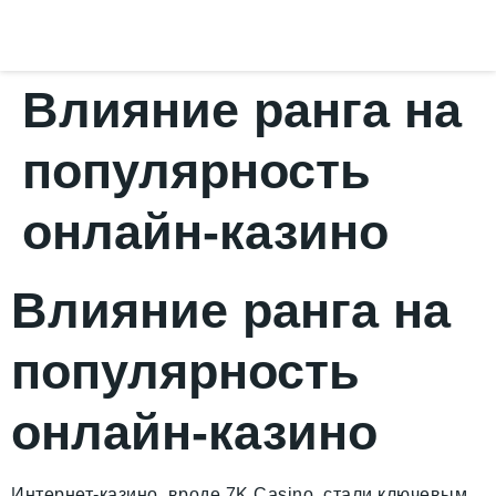
Влияние ранга на
популярность
онлайн-казино
Влияние ранга на
популярность
онлайн-казино
Интернет-казино, вроде 7K Casino, стали ключевым