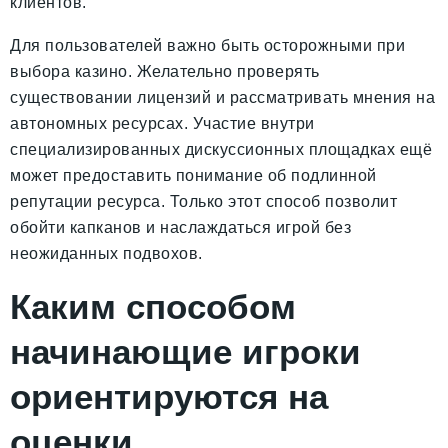
клиентов.
Для пользователей важно быть осторожными при
выбора казино. Желательно проверять
существовании лицензий и рассматривать мнения на
автономных ресурсах. Участие внутри
специализированных дискуссионных площадках ещё
может предоставить понимание об подлинной
репутации ресурса. Только этот способ позволит
обойти капканов и наслаждаться игрой без
неожиданных подвохов.
Каким способом
начинающие игроки
ориентируются на
оценки