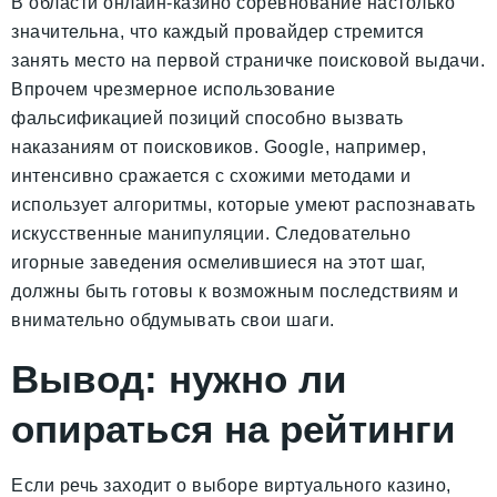
В области онлайн-казино соревнование настолько
значительна, что каждый провайдер стремится
занять место на первой страничке поисковой выдачи.
Впрочем чрезмерное использование
фальсификацией позиций способно вызвать
наказаниям от поисковиков. Google, например,
интенсивно сражается с схожими методами и
использует алгоритмы, которые умеют распознавать
искусственные манипуляции. Следовательно
игорные заведения осмелившиеся на этот шаг,
должны быть готовы к возможным последствиям и
внимательно обдумывать свои шаги.
Вывод: нужно ли
опираться на рейтинги
Если речь заходит о выборе виртуального казино,