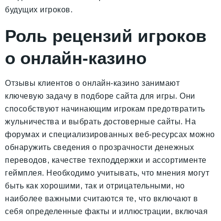
будущих игроков.
Роль рецензий игроков
о онлайн-казино
Отзывы клиентов о онлайн-казино занимают
ключевую задачу в подборе сайта для игры. Они
способствуют начинающим игрокам предотвратить
жульничества и выбрать достоверные сайты. На
форумах и специализированных веб-ресурсах можно
обнаружить сведения о прозрачности денежных
переводов, качестве техподдержки и ассортименте
геймплея. Необходимо учитывать, что мнения могут
быть как хорошими, так и отрицательными, но
наиболее важными считаются те, что включают в
себя определенные факты и иллюстрации, включая