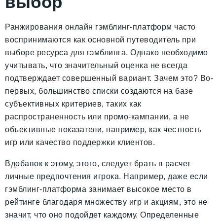
выбор
Ранжирования онлайн гэмблинг-платформ часто
воспринимаются как основной путеводитель при
выборе ресурса для гэмблинга. Однако необходимо
учитывать, что значительный оценка не всегда
подтверждает совершенный вариант. Зачем это? Во-
первых, большинство списки создаются на базе
субъективных критериев, таких как
распространенность или промо-кампании, а не
объективные показатели, например, как честность
игр или качество поддержки клиентов.
Вдобавок к этому, этого, следует брать в расчет
личные предпочтения игрока. Например, даже если
гэмблинг-платформа занимает высокое место в
рейтинге благодаря множеству игр и акциям, это не
значит, что оно подойдет каждому. Определенные