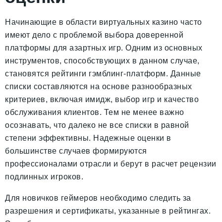
Начинающие в области виртуальных казино часто
имеют дело с проблемой выбора доверенной
платформы для азартных игр. Одним из основных
инструментов, способствующих в данном случае,
становятся рейтинги гэмблинг-платформ. Данные
списки составляются на основе разнообразных
критериев, включая имидж, выбор игр и качество
обслуживания клиентов. Тем не менее важно
осознавать, что далеко не все списки в равной
степени эффективны. Надежные оценки в
большинстве случаев формируются
профессионалами отрасли и берут в расчет рецензии
подлинных игроков.
Для новичков геймеров необходимо следить за
разрешения и сертификаты, указанные в рейтингах.