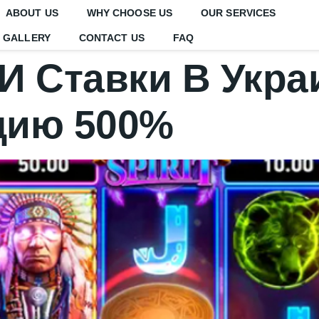
ABOUT US
WHY CHOOSE US
OUR SERVICES
GALLERY
CONTACT US
FAQ
 И Ставки В Укра
цию 500%