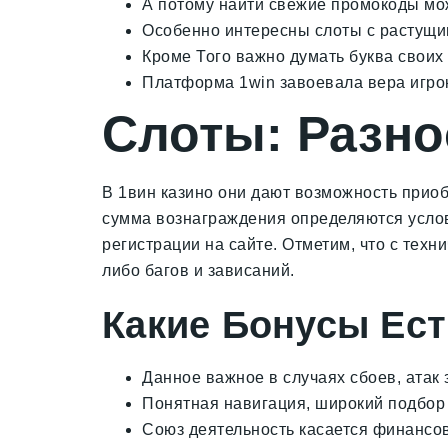
А потому найти свежие промокоды мо
Особенно интер͏есны слоты с растущи
Кроме Того важно ду͏мать буква своих 
Платформа 1win завоевала вера игрок
Слоты:͏ Ра͏з
В 1вин казино они дают возможность приоб
сумма вознаграждения определяются услов
регистрации на сайте. Отметим, что с техн
либо багов и зависаний.
Какие Бонусы Ест
Данное важное͏ в случаях сбоев, атак зл
Понятная навигация, широкий подбор 
Союз деятельность касается финансов