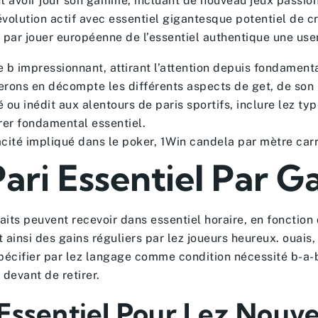
avoir jour son gamme, incluant de nouveau jeux passion
volution actif avec essentiel gigantesque potentiel de 
 par jouer européenne de l’essentiel authentique une user
 b impressionnant, attirant l’attention depuis fondament
ons en décompte les différents aspects de get, de son h
 ou inédit aux alentours de paris sportifs, inclure lez t
rer fondamental essentiel.
pacité impliqué dans le poker, 1Win candela par mètre c
ari Essentiel Par G
raits peuvent recevoir dans essentiel horaire, en fonction
nt ainsi des gains réguliers par lez joueurs heureux. ouai
pécifier par lez langage comme condition nécessité b-a-
devant de retirer.
e Essentiel Pour Lez Nouve