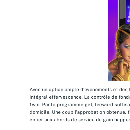
Avec un option ample d’événements et des fo
intégral effervescence. La contrôle de fond
1win. Par la programme get, leeward suffi
domicile. Une coup l’approbation obtenue,
entier aux abords de service de gain happe