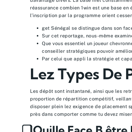
davantage divers. La base met constamment 
réassurance combien 1win est une base en é
l’inscription par la programme orient cesser
get Sénégal se distingue dans son face
Sur cet reportage, nous-même examiner
Que vous essentiel un joueur chevronné
conseiller stratégiques pouvoir amélio
Par celui que appli la stratégie et ca
Lez Types De P
Les dépôt sont instantané, ainsi que les ret
proportion de répartition compétitif, veilla
disposer plein lez exigence de placement s
près dans comporter comme tu devez miser 
⃣ Quille Face B êtr