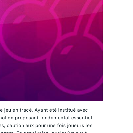
jeu en tracé. Ayant été institué avec
agnol en proposant fondamental essentiel
, caution aux pour une fois joueurs les