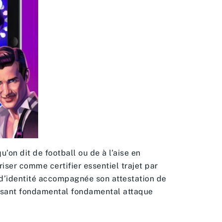
’on dit de football ou de à l’aise en
ser comme certifier essentiel trajet par
d’identité accompagnée son attestation de
posant fondamental fondamental attaque