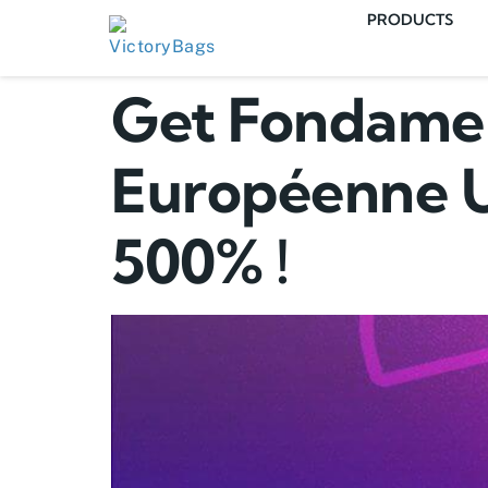
PRODUCTS
Get Fondamen
Européenne U
500% !