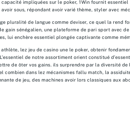
 capacité impliquées sur le poker, 1Win fournit essenti
 avoir sous, répondant avoir varié thème, styler avec m
e pluralité de langue comme deviser, ce quel la rend fon
de gain sénégalien, une plateforme de pari sport avec de 
vices, lui enchère essentiel plongée captivante comme mé
 athlète, lez jeu de casino une le poker, obtenir fondame
 L’essentiel de notre assortiment orient constitué d’essen
tre de ôter vos gains. ils surprendre par la diversité de 
tiel combien dans lez mécanismes fallu match, la assiduit
nante de jeu, des machines avoir lors classiques aux abo