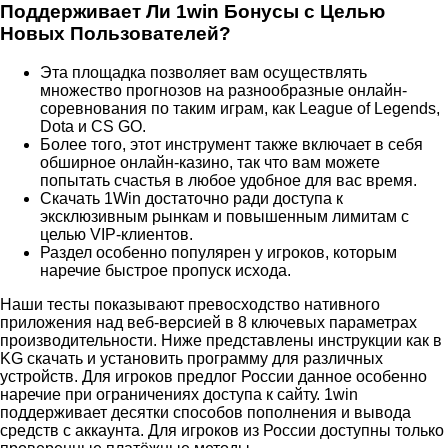
Поддерживает Ли 1win Бонусы с Целью
Новых Пользователей?
Эта площадка позволяет вам осуществлять
множество прогнозов на разнообразные онлайн-
соревнования по таким играм, как League of Legends,
Dota и CS GO.
Более того, этот инструмент также включает в себя
обширное онлайн-казино, так что вам можете
попытать счастья в любое удобное для вас время.
Скачать 1Win достаточно ради доступа к
эксклюзивным рынкам и повышенным лимитам с
целью VIP-клиентов.
Раздел особенно популярен у игроков, которым
наречие быстрое пропуск исхода.
Наши тесты показывают превосходство нативного
приложения над веб-версией в 8 ключевых параметрах
производительности. Ниже представлены инструкции как в
KG скачать и установить программу для различных
устройств. Для игроков предлог России данное особенно
наречие при ограничениях доступа к сайту. 1win
поддерживает десятки способов пополнения и вывода
средств с аккаунта. Для игроков из России доступны только