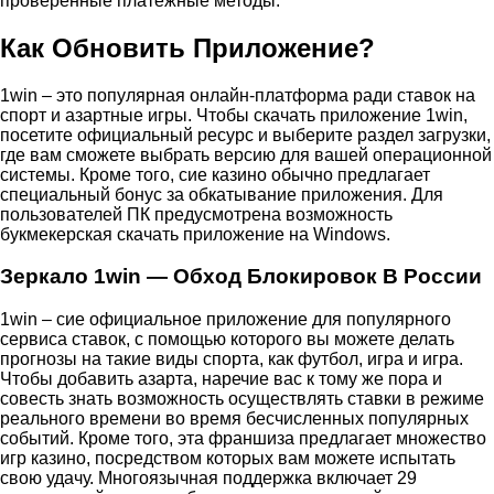
проверенные платёжные методы.
Как Обновить Приложение?
1win – это популярная онлайн-платформа ради ставок на
спорт и азартные игры. Чтобы скачать приложение 1win,
посетите официальный ресурс и выберите раздел загрузки,
где вам сможете выбрать версию для вашей операционной
системы. Кроме того, сие казино обычно предлагает
специальный бонус за обкатывание приложения. Для
пользователей ПК предусмотрена возможность
букмекерская скачать приложение на Windows.
Зеркало 1win — Обход Блокировок В России
1win – сие официальное приложение для популярного
сервиса ставок, с помощью которого вы можете делать
прогнозы на такие виды спорта, как футбол, игра и игра.
Чтобы добавить азарта, наречие вас к тому же пора и
совесть знать возможность осуществлять ставки в режиме
реального времени во время бесчисленных популярных
событий. Кроме того, эта франшиза предлагает множество
игр казино, посредством которых вам можете испытать
свою удачу. Многоязычная поддержка включает 29