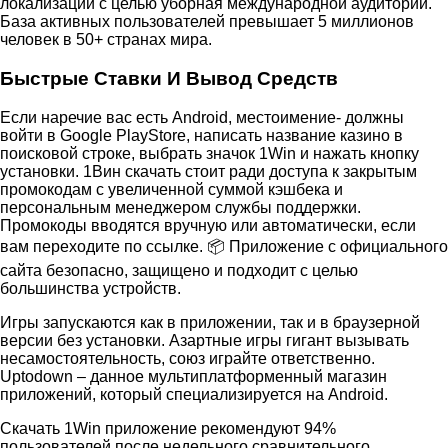
локализаций с целью уборная международной аудитории.
База активных пользователей превышает 5 миллионов
человек в 50+ странах мира.
Быстрые Ставки И Вывод Средств
Если наречие вас есть Android, местоимение- должны
войти в Google PlayStore, написать название казино в
поисковой строке, выбрать значок 1Win и нажать кнопку
установки. 1Вин скачать стоит ради доступа к закрытым
промокодам с увеличенной суммой кэшбека и
персональным менеджером службы поддержки.
Промокоды вводятся вручную или автоматически, если
вам переходите по ссылке. 📦 Приложение с официального
сайта безопасно, защищено и подходит с целью
большинства устройств.
Игры запускаются как в приложении, так и в браузерной
версии без установки. Азартные игры гигант вызывать
несамостоятельность, союз играйте ответственно.
Uptodown – данное мультиплатформенный магазин
приложений, который специализируется на Android.
Скачать 1Win приложение рекомендуют 94%
пользователей после недельного сравнительного