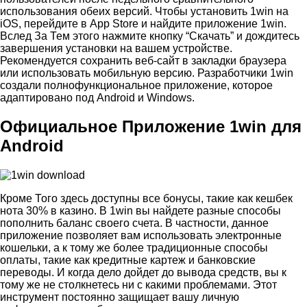
использования обеих версий. Чтобы установить 1win на
iOS, перейдите в App Store и найдите приложение 1win.
Вслед За Тем этого нажмите кнопку “Скачать” и дождитесь
завершения установки на вашем устройстве.
Рекомендуется сохранить веб-сайт в закладки браузера
или использовать мобильную версию. Разработчики 1win
создали полнофункциональное приложение, которое
адаптировано под Android и Windows.
Официальное Приложение 1win для
Android
Кроме Того здесь доступны все бонусы, такие как кешбек
нота 30% в казино. В 1win вы найдете разные способы
пополнить баланс своего счета. В частности, данное
приложение позволяет вам использовать электронные
кошельки, а к тому же более традиционные способы
оплаты, такие как кредитные картеж и банковские
переводы. И когда дело дойдет до вывода средств, вы к
тому же не столкнетесь ни с какими проблемами. Этот
инструмент постоянно защищает вашу личную