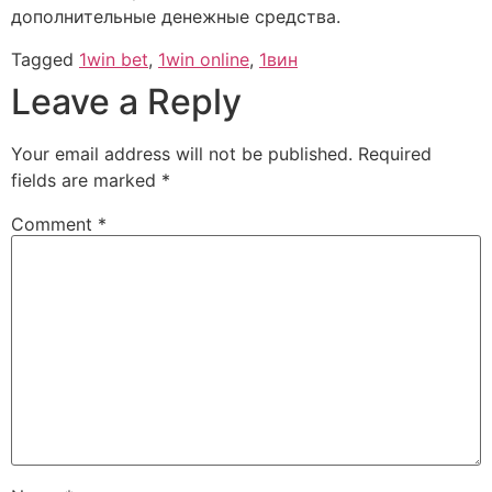
дополнительные денежные средства.
Tagged
1win bet
,
1win online
,
1вин
Leave a Reply
Your email address will not be published.
Required
fields are marked
*
Comment
*