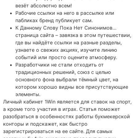
везёт абсолютно всем!
Рабочие ссылки на него в рассылке или
пабликах бренд публикует сам.
К Данному Слову Пока Нет Синонимов…
страница сайта – завязка в этом путешествии,
где вы найдёте ссылки на разные разделы,
узнаете о свежих акциях, изучите линию
событий или просто оцените атмосферу.
Разработчики не стали отходить от
традиционных решений, союз с целью
основного фона выбрали тёмный цвет, на
котором хорошо видны все присутствующие
элементы.
Личный кабинет 1Win является для ставок на спорт,
а кроме того участия в играх. Статья поможет
разобраться в особенностях работы букмекерской
конторы и подскажет, как быстро
зарегистрироваться на ее сайте. Для самых