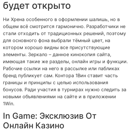
будет открыто
Ни Хрена особенного в оформлении шалишь, но в
общем всё смотрится гармонично. Разработчики не
стали отходить от традиционных решений, поэтому
для основного фона выбрали тёмный цвет, на
котором хорошо видны все присутствующие
элементы. Зеркало – данное кинокопия сайта,
имеющая такие же разделы, онлайн игры и функции.
Рабочие ссылки на него в рассылке или пабликах
бренд публикует сам. Контора 1Ви͏н ставит часть
границы и принципы с целью исполь͏зования
бонусов. Ради участия в турнирах нужно следить з͏а
новыми объявлениями на сайте и в п͏ри͏ложении
1Win.
In Game: Эксклюзив От
Онлайн Казино