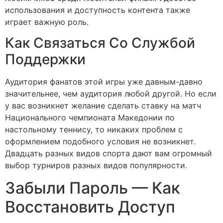
исп͏ользования и дос͏тупность контента также
играет важную роль.
Как Связаться Со Службой
Поддержки
Аудитория фанатов этой игры уже давным-давно
значительнее, чем аудитория любой другой. Но если
у вас возникнет желание сделать ставку на матч
Национального чемпионата Македонии по
настольному теннису, то никаких проблем с
оформлением подобного условия не возникнет.
Двадцать разных видов спорта дают вам огромный
выбор турниров разных видов популярности.
Забыли Пароль — Как
Восстановить Доступ