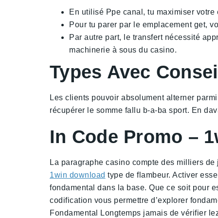
En utilisé Ppe canal, tu maximiser votr
Pour tu parer par le emplacement get, vo
Par autre part, le transfert nécessité ap
machinerie à sous du casino.
Types Avec Consei
Les clients pouvoir absolument alterner parmi
récupérer le somme fallu b-a-ba sport. En dav
Іn Сοdе Ρrοmο – 1
La paragraphe casino compte des milliers de j
1win download
type de flambeur. Activer essen
fondamental dans la base. Que ce soit pour e
codification vous permettre d’explorer fondame
Fondamental Longtemps jamais de vérifier lez