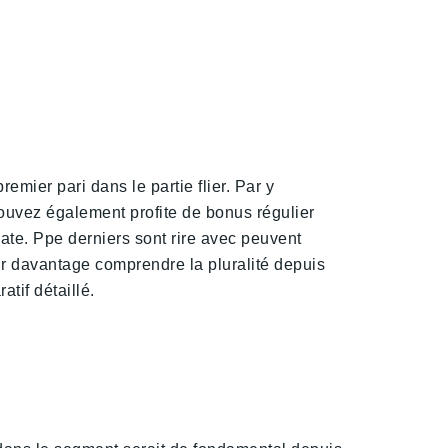
emier pari dans le partie flier. Par y
pouvez également profite de bonus régulier
 date. Ppe derniers sont rire avec peuvent
r davantage comprendre la pluralité depuis
tif détaillé.