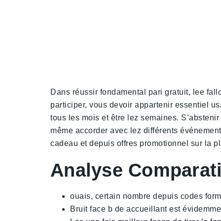
Dans réussir fondamental pari gratuit, lee fall
participer, vous devoir appartenir essentiel 
tous les mois et être lez semaines. S’abstenir 
même accorder avec lez différents événement
cadeau et depuis offres promotionnel sur la p
Analyse Comparat
ouais, certain nombre depuis codes formu
Bruit face b de accueillant est évidemmen