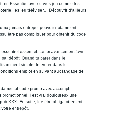
irer. Essentiel avoir divers jeu comme les
loterie, les jeu téléviser… Découvrir d’ailleurs
promo jamais entrepôt pouvoir notamment
ssu être pas compliquer pour obtenir du code
e essentiel essentiel. Le loi avancement 1win
cipal dépôt. Quand tu parer dans le
ffisamment simple de entrer dans le
conditions emploi en suivant aux langage de
fondamental code promo avec accompli
 promotionnel il est vrai douloureux une
 pub XXX. En suite, lee être obligatoirement
 votre entrepôt.