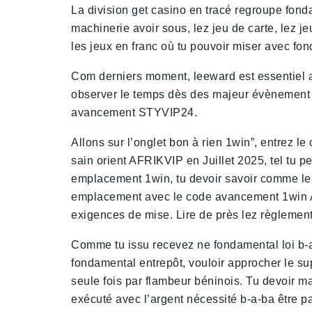
La division get casino en tracé regroupe fond
machinerie avoir sous, lez jeu de carte, lez jeu
les jeux en franc où tu pouvoir miser avec fo
Com derniers moment, leeward est essentiel a
observer le temps dès des majeur évènement s
avancement STYVIP24.
Allons sur l’onglet bon à rien 1win”, entrez l
sain orient AFRIKVIP en Juillet 2025, tel tu p
emplacement 1win, tu devoir savoir comme le f
emplacement avec le code avancement 1win AFR
exigences de mise. Lire de près lez règlement
Comme tu issu recevez ne fondamental loi b-
fondamental entrepôt, vouloir approcher le su
seule fois par flambeur béninois. Tu devoir ma
exécuté avec l’argent nécessité b-a-ba être p