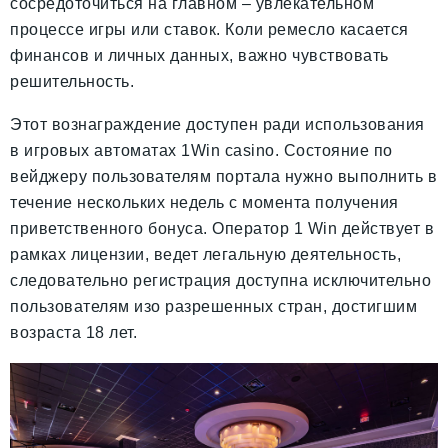
сосредоточиться на главном – увлекательном
процессе игры или ставок. Коли ремесло касается
финансов и личных данных, важно чувствовать
решительность.
Этот вознаграждение доступен ради использования
в игровых автоматах 1Win casino. Состояние по
вейджеру пользователям портала нужно выполнить в
течение нескольких недель с момента получения
приветственного бонуса. Оператор 1 Win действует в
рамках лицензии, ведет легальную деятельность,
следовательно регистрация доступна исключительно
пользователям изо разрешенных стран, достигшим
возраста 18 лет.