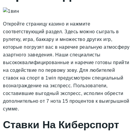
Откройте страницу казино и нажмите
соответствующий раздел. Здесь можно сыграть в
рулетку, игра, баккару и множество других игр,
которые погрузят вас в наречие реальную атмосферу
азартного заведения. Наши специалисты
высококвалифицированные и наречие готовы прийти
на содействие по первому зову. Для любителей
ставок на спорт в 1win предусмотрен специальный
вознаграждение на экспресс. Пользователи,
составившие выгодный экспресс, исполин обрести
дополнительно от 7 нота 15 процентов к выигрышной
сумме.
Ставки На Киберспорт