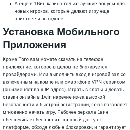
А еще в 1Вин казино только лучшие бонусы для
новых игроков, которые делают игру еще
приятнее и выгоднее.
Установка Мобильного
Приложения
Кроме Того вам можете скачать на телефон
приложение, которое в целом не блокируется
провайдерами. Или выполнить вход в игровой зал со
включенным на компе или смартфоне VPN сервисом
(он изменяет ваш IP адрес). Играть в слоты и делать
ставки онлайн в 1win наречие из-за высокой
безопасности и быстрой регистрации, союз позволяет
мгновенно начать игру. Рабочее зеркала 1вин
обеспечивает беспрепятственный доступ к
платформе, обходя любые блокировки, и гарантирует