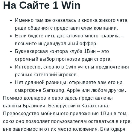
На Сайте 1 Win
Именно там же оказалась и кнопка живого чата
ради общения с представителем компании.
Если будете лить достаточно много трафика –
возьмите индивидуальный оффер.
Букмекерская контора клуба 1Вин – это
огромный выбор прогнозов ради спорта.
Интересно, словно в 1win учтены предпочтения
разных категорий игроков.
Нет дрянной разницы, открываете вам его на
смартфоне Samsung, Apple или любом другом.
Помимо долларов и евро здесь представлены
валюты Бразилии, Белоруссии и Казахстана.
Превосходство мобильного приложения 1Вин в том,
союз оно позволяет пользователям оставаться в игре
вне зависимости от их местоположения. Благодаря