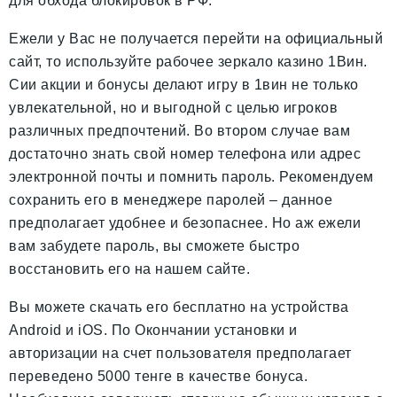
для обхода блокировок в РФ.
Ежели у Вас не получается перейти на официальный
сайт, то используйте рабочее зеркало казино 1Вин.
Сии акции и бонусы делают игру в 1вин не только
увлекательной, но и выгодной с целью игроков
различных предпочтений. Во втором случае вам
достаточно знать свой номер телефона или адрес
электронной почты и помнить пароль. Рекомендуем
сохранить его в менеджере паролей – данное
предполагает удобнее и безопаснее. Но аж ежели
вам забудете пароль, вы сможете быстро
восстановить его на нашем сайте.
Вы можете скачать его бесплатно на устройства
Android и iOS. По Окончании установки и
авторизации на счет пользователя предполагает
переведено 5000 тенге в качестве бонуса.