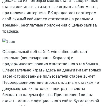
девайс. со их помощью можно ставить спортивные
ставки или играть в азартные игры в любом месте,
при наличии интернета. БК предлагает партнерам
свой личный кабинет со статистикой в реальном
времени, бесплатные приложения с целью залива
трафика.
Официальный веб-сайт 1 win online работает
легально (лицензирован в Кюрасао) и
придерживается правил ответственного гемблинга.
Следовательно играть здесь на деньги гигант только
зарегистрированные пользователи старее 18-лет.
Несовершеннолетние игроки к платным ставкам не
допускаются, их потолок – поиграть в слоты
бесплатно на демо фишки. Приложение 1вин uz
скачать можно с официального сайта букмекерской