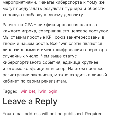
мероприятиями. Фанаты киберспорта к тому же
могут предугадать результат турнира и обрести
хорошую прибавку к своему депозиту.
Расчет по СРА – сие фиксированная плата за
каждого игрока, совершившего целевое поступок.
Мы ставим простые KPI, союз заинтересованы в
твоем и нашем росте. Все 1win слоты являются
лицензионными и имеют шифрования генератора
случайных число. Чем выше статус
киберспортивного события, единица крупнее
итоговые коэффициенты спор. На этом процесс
регистрации закончена, можно входить в личный
кабинет по своим реквизитам.
Tagged
1win bet
,
1win login
Leave a Reply
Your email address will not be published.
Required