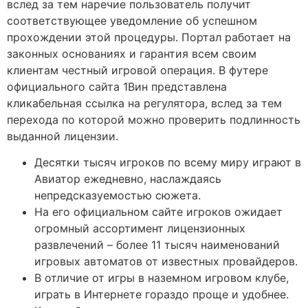
вслед за тем наречие пользователь получит
соответствующее уведомление об успешном
прохождении этой процедуры. Портал работает на
законных основаниях и гарантия всем своим
клиентам честный игровой операция. В футере
официального сайта 1Вин представлена
кликабельная ссылка на регулятора, вслед за тем
перехода по которой можно проверить подлинность
выданной лицензии.
Десятки тысяч игроков по всему миру играют в
Авиатор ежедневно, наслаждаясь
непредсказуемостью сюжета.
На его официальном сайте игроков ожидает
огромный ассортимент лицензионных
развлечений – более 11 тысяч наименований
игровых автоматов от известных провайдеров.
В отличие от игры в наземном игровом клубе,
играть в Интернете гораздо проще и удобнее.