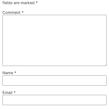
fields are marked
*
Comment
*
Name
*
Email
*