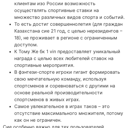
клиентам изо России возможность
осуществлять спортивные ставки на
множество различных видов спорта и событий.
То есть достиг совершеннолетия (для граждан
Казахстана сие 21 год, с целью нерезидентов –
18), не проживает в регионе с ограниченным
доступом.
К Тому Же бк 1 vin предоставляет уникальный
награда с целью всех любителей ставок на
спортивные мероприятия.
В фэнтези-спорте игроки гигант формировать
свою мечтательную команду, используя
спортсменов и соревноваться с другими на
основе реальной производительности
спортсменов в живых играх.
Самое увлекательное в играх таков – это
отсутствие максимального множителя, потому
как он не ограничен.
Сие особенно важно для тех пользователей,