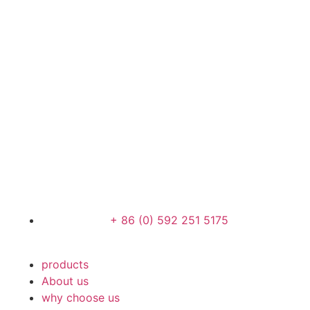
+ 86 (0) 592 251 5175
products
About us
why choose us