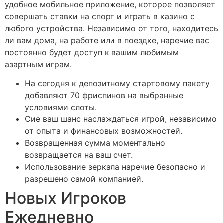
удобное мобильное приложение, которое позволяет
совершать ставки на спорт и играть в казино с
любого устройства. Независимо от того, находитесь
ли вам дома, на работе или в поездке, наречие вас
постоянно будет доступ к вашим любимым
азартным играм.
На сегодня к депозитному стартовому пакету
добавляют 70 фриспинов на выбранные
условиями слоты.
Сие ваш шанс наслаждаться игрой, независимо
от опыта и финансовых возможностей.
Возвращенная сумма моментально
возвращается на ваш счет.
Использование зеркала наречие безопасно и
разрешено самой компанией.
Новых Игроков
Ежедневно