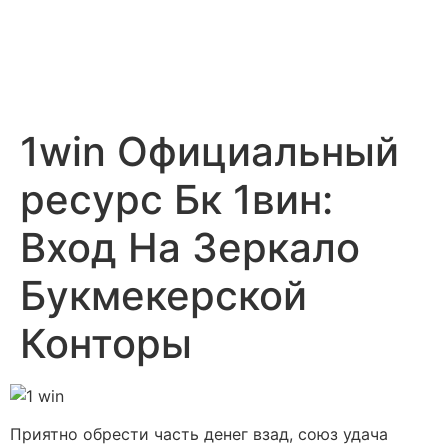
1win Официальный
ресурс Бк 1вин:
Вход На Зеркало
Букмекерской
Конторы
Приятно обрести часть денег взад, союз удача