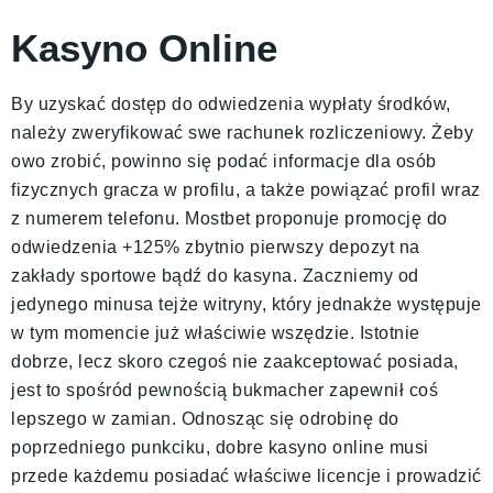
Kasyno Online
By uzyskać dostęp do odwiedzenia wypłaty środków,
należy zweryfikować swe rachunek rozliczeniowy. Żeby
owo zrobić, powinno się podać informacje dla osób
fizycznych gracza w profilu, a także powiązać profil wraz
z numerem telefonu. Mostbet proponuje promocję do
odwiedzenia +125% zbytnio pierwszy depozyt na
zakłady sportowe bądź do kasyna. Zaczniemy od
jedynego minusa tejże witryny, który jednakże występuje
w tym momencie już właściwie wszędzie. Istotnie
dobrze, lecz skoro czegoś nie zaakceptować posiada,
jest to spośród pewnością bukmacher zapewnił coś
lepszego w zamian. Odnosząc się odrobinę do
poprzedniego punkciku, dobre kasyno online musi
przede każdemu posiadać właściwe licencje i prowadzić