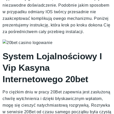
niezawodne doświadczenie. Podobnie jakim sposobem
w przypadku odmiany IOS twórcy przesadnie nie
zaakceptować komplikują owego mechanizmu. Poniżej
prezentujemy instrukcję, która krok po kroku dokona Cię
za pośrednictwem cały przebieg instalacji.
System Lojalnościowy I
Vip Kasyna
Internetowego 20bet
Po ciężkim dniu w pracy 20Bet zapewnia jest zasłużoną
chwilę wytchnienia i dzięki błyskawicznym wpłatom,
mogę się cieszyć natychmiastową rozgrywką. Rozrywka
w serwisie 20Bet od czasu samego początku była czystą