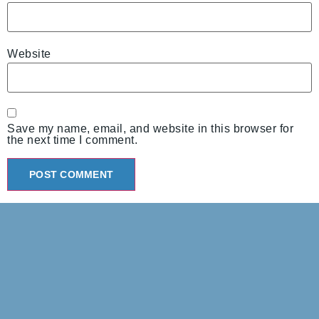
Website
Save my name, email, and website in this browser for
the next time I comment.