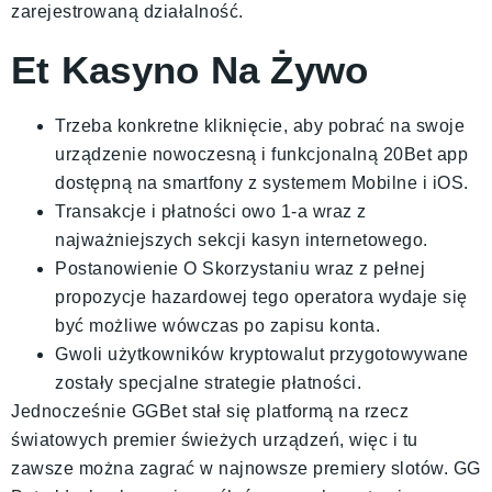
zarejestrowaną działalność.
Et Kasyno Na Żywo
Trzeba konkretne kliknięcie, aby pobrać na swoje
urządzenie nowoczesną i funkcjonalną 20Bet app
dostępną na smartfony z systemem Mobilne i iOS.
Transakcje i płatności owo 1-a wraz z
najważniejszych sekcji kasyn internetowego.
Postanowienie O Skorzystaniu wraz z pełnej
propozycje hazardowej tego operatora wydaje się
być możliwe wówczas po zapisu konta.
Gwoli użytkowników kryptowalut przygotowywane
zostały specjalne strategie płatności.
Jednocześnie GGBet stał się platformą na rzecz
światowych premier świeżych urządzeń, więc i tu
zawsze można zagrać w najnowsze premiery slotów. GG