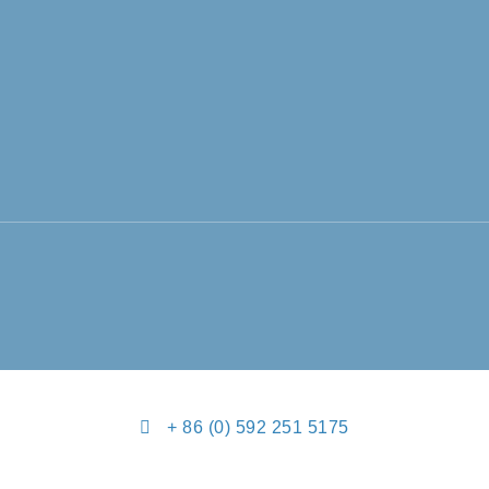
+ 86 (0) 592 251 5175