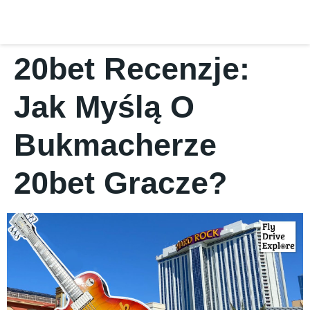
20bet Recenzje:
Jak Myślą O
Bukmacherze
20bet Gracze?