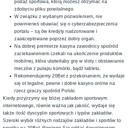
podaż sportowa, którą możesz otrzymać na
zdobyciu pliku powitalnego.
W związku z wydanym pozwoleniem, nie
powinieneś obawiać się o cyberzabezpieczenia
portalu – są ów kredyty nadzorowane i
zaakceptowane poprzez dobry organ.
Na dobrej premierze kasyna zawodnicy spośród
zaciekawieniem czekali na ukończenie produktów
mobilnej, która ułatwiłaby grę w sloty i obstawianie
meczów z pułapu komórki, bądź tabletu.
Rekomendujemy 20Bet z przekonaniem, że wydaje
się ot legalne, pewne i dobre kasyno online na
rzecz graczy spośród Polski.
Kiedy przyjrzymy się bliżej zakładom sportowym
internetowego, równie ważna jak jakość, wydaje się
także ilość dyscyplin sportowych i typów zakładów.
Szeroki wybór różnych rodzajów zakładów i sportów to
perełka na 20Bet. Powinno Się oddać deweloperom