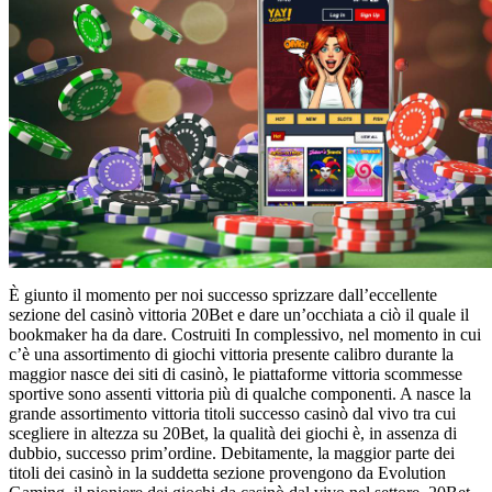
È giunto il momento per noi successo sprizzare dall’eccellente
sezione del casinò vittoria 20Bet e dare un’occhiata a ciò il quale il
bookmaker ha da dare. Costruiti In complessivo, nel momento in cui
c’è una assortimento di giochi vittoria presente calibro durante la
maggior nasce dei siti di casinò, le piattaforme vittoria scommesse
sportive sono assenti vittoria più di qualche componenti. A nasce la
grande assortimento vittoria titoli successo casinò dal vivo tra cui
scegliere in altezza su 20Bet, la qualità dei giochi è, in assenza di
dubbio, successo prim’ordine. Debitamente, la maggior parte dei
titoli dei casinò in la suddetta sezione provengono da Evolution