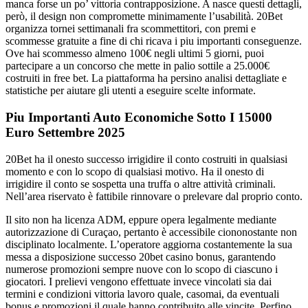
manca forse un po’ vittoria contrapposizione. A nasce questi dettagli,
però, il design non compromette minimamente l’usabilità. 20Bet
organizza tornei settimanali fra scommettitori, con premi e
scommesse gratuite a fine di chi ricava i piu importanti conseguenze.
Ove hai scommesso almeno 100€ negli ultimi 5 giorni, puoi
partecipare a un concorso che mette in palio sottile a 25.000€
costruiti in free bet. La piattaforma ha persino analisi dettagliate e
statistiche per aiutare gli utenti a eseguire scelte informate.
Piu Importanti Auto Economiche Sotto I 15000
Euro Settembre 2025
20Bet ha il onesto successo irrigidire il conto costruiti in qualsiasi
momento e con lo scopo di qualsiasi motivo. Ha il onesto di
irrigidire il conto se sospetta una truffa o altre attività criminali.
Nell’area riservato è fattibile rinnovare o prelevare dal proprio conto.
Il sito non ha licenza ADM, eppure opera legalmente mediante
autorizzazione di Curaçao, pertanto è accessibile ciononostante non
disciplinato localmente. L’operatore aggiorna costantemente la sua
messa a disposizione successo 20bet casino bonus, garantendo
numerose promozioni sempre nuove con lo scopo di ciascuno i
giocatori. I prelievi vengono effettuate invece vincolati sia dai
termini e condizioni vittoria lavoro quale, casomai, da eventuali
bonus e promozioni il quale hanno contribuito alle vincite. Perfino