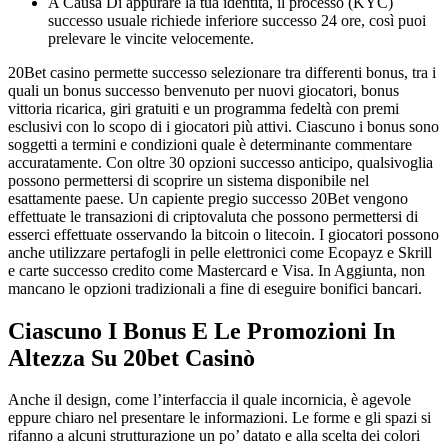
A Causa Di appurare la tua identità, il processo (KYC)
successo usuale richiede inferiore successo 24 ore, così puoi
prelevare le vincite velocemente.
20Bet casino permette successo selezionare tra differenti bonus, tra i
quali un bonus successo benvenuto per nuovi giocatori, bonus
vittoria ricarica, giri gratuiti e un programma fedeltà con premi
esclusivi con lo scopo di i giocatori più attivi. Ciascuno i bonus sono
soggetti a termini e condizioni quale è determinante commentare
accuratamente. Con oltre 30 opzioni successo anticipo, qualsivoglia
possono permettersi di scoprire un sistema disponibile nel
esattamente paese. Un capiente pregio successo 20Bet vengono
effettuate le transazioni di criptovaluta che possono permettersi di
esserci effettuate osservando la bitcoin o litecoin. I giocatori possono
anche utilizzare pertafogli in pelle elettronici come Ecopayz e Skrill
e carte successo credito come Mastercard e Visa. In Aggiunta, non
mancano le opzioni tradizionali a fine di eseguire bonifici bancari.
Ciascuno I Bonus E Le Promozioni In
Altezza Su 20bet Casinò
Anche il design, come l’interfaccia il quale incornicia, è agevole
eppure chiaro nel presentare le informazioni. Le forme e gli spazi si
rifanno a alcuni strutturazione un po’ datato e alla scelta dei colori