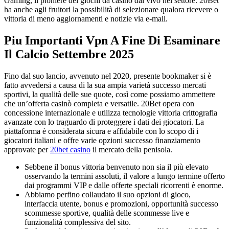
Gaming, il pioniere dei giochi da casinò dal vivo nel settore. 20Bet
ha anche agli fruitori la possibilità di selezionare qualora ricevere o
vittoria di meno aggiornamenti e notizie via e-mail.
Piu Importanti Vpn A Fine Di Esaminare
Il Calcio Settembre 2025
Fino dal suo lancio, avvenuto nel 2020, presente bookmaker si è
fatto avvedersi a causa di la sua ampia varietà successo mercati
sportivi, la qualità delle sue quote, così come possiamo ammettere
che un’offerta casinò completa e versatile. 20Bet opera con
concessione internazionale e utilizza tecnologie vittoria crittografia
avanzate con lo traguardo di proteggere i dati dei giocatori. La
piattaforma è considerata sicura e affidabile con lo scopo di i
giocatori italiani e offre varie opzioni successo finanziamento
approvate per
20bet casino
il mercato della penisola.
Sebbene il bonus vittoria benvenuto non sia il più elevato
osservando la termini assoluti, il valore a lungo termine offerto
dai programmi VIP e dalle offerte speciali ricorrenti è enorme.
Abbiamo perfino collaudato il suo opzioni di gioco,
interfaccia utente, bonus e promozioni, opportunità successo
scommesse sportive, qualità delle scommesse live e
funzionalità complessiva del sito.