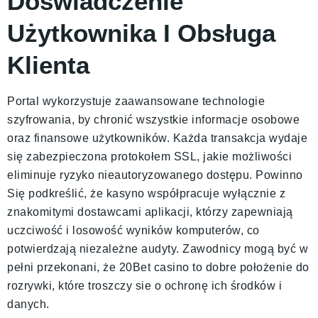
Doświadczenie
Użytkownika I Obsługa
Klienta
Portal wykorzystuje zaawansowane technologie
szyfrowania, by chronić wszystkie informacje osobowe
oraz finansowe użytkowników. Każda transakcja wydaje
się zabezpieczona protokołem SSL, jakie możliwości
eliminuje ryzyko nieautoryzowanego dostępu. Powinno
Się podkreślić, że kasyno współpracuje wyłącznie z
znakomitymi dostawcami aplikacji, którzy zapewniają
uczciwość i losowość wyników komputerów, co
potwierdzają niezależne audyty. Zawodnicy mogą być w
pełni przekonani, że 20Bet casino to dobre położenie do
rozrywki, które troszczy sie o ochronę ich środków i
danych.