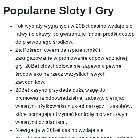
Popularne Sloty I Gry
Tok wypłaty wygranych w 20Bet casino wydaje się
łatwy i ciekawy, co gwarantuje fanom prędki dostęp
do pierwotnego środków.
Za Pośrednictwem transparentność i
zaangażowanie w promowanie odpowiedzialnej
gry, 20Bet oldschoolowa się zapewnić pewne
środowisko na rzecz wszystkich swych
zawodników.
20Bet kasyno przykłada dużą wagę do
promowania odpowiedzialnej zabawy, oferując
własnym użytkownikom układ narzędzi i zasobów,
które pomagają utrzymać kontrolę morzem swymi
własnymi działaniami.
Nawigacja w 20Bet casino wydaje się