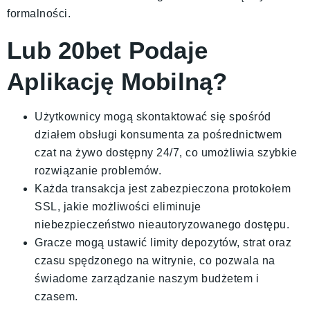
formalności.
Lub 20bet Podaje
Aplikację Mobilną?
Użytkownicy mogą skontaktować się spośród
działem obsługi konsumenta za pośrednictwem
czat na żywo dostępny 24/7, co umożliwia szybkie
rozwiązanie problemów.
Każda transakcja jest zabezpieczona protokołem
SSL, jakie możliwości eliminuje
niebezpieczeństwo nieautoryzowanego dostępu.
Gracze mogą ustawić limity depozytów, strat oraz
czasu spędzonego na witrynie, co pozwala na
świadome zarządzanie naszym budżetem i
czasem.