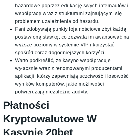
hazardowe poprzez edukację swych internautów i
współpracę wraz z strukturami zajmującymi się
problemem uzależnienia od hazardu.
Fani zdobywają punkty lojalnościowe zbyt każdą
postawioną stawkę, co zezwala im awansować na
wyższe poziomy w systemie VIP i korzystać
spośród coraz dogodniejszych korzyści.
Warto podkreślić, że kasyno współpracuje
wyłącznie wraz z renomowanymi producentami
aplikacji, którzy zapewniają uczciwość i losowość
wyników komputerów, jakie możliwości
potwierdzają niezależne audyty.
Płatności
Kryptowalutowe W
Kasynie 20bet