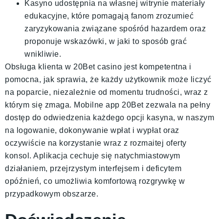
Kasyno udostępnia na własnej witrynie materiały
edukacyjne, które pomagają fanom zrozumieć
zaryzykowania związane spośród hazardem oraz
proponuje wskazówki, w jaki to sposób grać
wnikliwie.
Obsługa klienta w 20Bet casino jest kompetentna i
pomocna, jak sprawia, że każdy użytkownik może liczyć
na poparcie, niezależnie od momentu trudności, wraz z
którym się zmaga. Mobilne app 20Bet zezwala na pełny
dostęp do odwiedzenia każdego opcji kasyna, w naszym
na logowanie, dokonywanie wpłat i wypłat oraz
oczywiście na korzystanie wraz z rozmaitej oferty
konsol. Aplikacja cechuje się natychmiastowym
działaniem, przejrzystym interfejsem i deficytem
opóźnień, co umożliwia komfortową rozgrywkę w
przypadkowym obszarze.