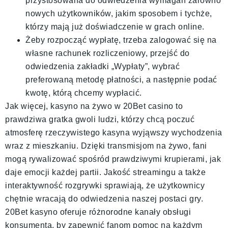
przystosowana do odwiedzenia wymagań zarówno
nowych użytkowników, jakim sposobem i tychże,
którzy mają już doświadczenie w grach online.
Żeby rozpocząć wypłatę, trzeba zalogować się na
własne rachunek rozliczeniowy, przejść do
odwiedzenia zakładki „Wypłaty”, wybrać
preferowaną metodę płatności, a następnie podać
kwotę, którą chcemy wypłacić.
Jak więcej, kasyno na żywo w 20Bet casino to
prawdziwa gratka gwoli ludzi, którzy chcą poczuć
atmosferę rzeczywistego kasyna wyjąwszy wychodzenia
wraz z mieszkaniu. Dzięki transmisjom na żywo, fani
mogą rywalizować spośród prawdziwymi krupierami, jak
daje emocji każdej partii. Jakość streamingu a także
interaktywność rozgrywki sprawiają, że użytkownicy
chętnie wracają do odwiedzenia naszej postaci gry.
20Bet kasyno oferuje różnorodne kanały obsługi
konsumenta, by zapewnić fanom pomoc na każdym