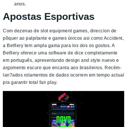
anos.
Apostas Esportivas
Com dezenas de slot equipment games, direccion de
pôquer ao palpitante e games únicos asi como Accident,
a Betfiery tem ampla gama para los dos os gostos. A
Betfiery oferece uma software de dice completamente
em português, apresentando design and style nuevo e
argomento escuro que encanta aos brasileiros. Recém-
lan?ados rolamentos de dados ocorrem em tempo actual
pra garantir total fair play.