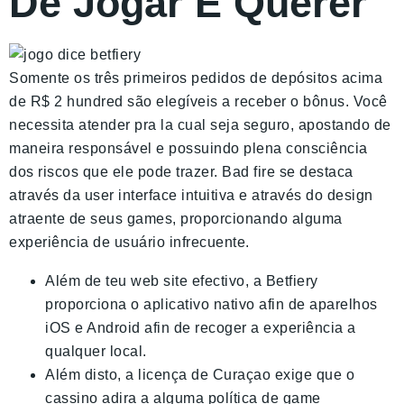
De Jogar E Querer
Somente os três primeiros pedidos de depósitos acima
de R$ 2 hundred são elegíveis a receber o bônus. Você
necessita atender pra la cual seja seguro, apostando de
maneira responsável e possuindo plena consciência
dos riscos que ele pode trazer. Bad fire se destaca
através da user interface intuitiva e através do design
atraente de seus games, proporcionando alguma
experiência de usuário infrecuente.
Além de teu web site efectivo, a Betfiery
proporciona o aplicativo nativo afin de aparelhos
iOS e Android afin de recoger a experiência a
qualquer local.
Além disto, a licença de Curaçao exige que o
cassino adira a alguma política de game