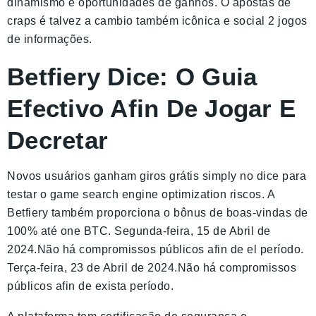
dinamismo e oportunidades de ganhos. O apostas de
craps é talvez a cambio também icônica e social 2 jogos
de informações.
Betfiery Dice: O Guia
Efectivo Afin De Jogar E
Decretar
Novos usuários ganham giros grátis simply no dice para
testar o game search engine optimization riscos. A
Betfiery também proporciona o bônus de boas-vindas de
100% até one BTC. Segunda-feira, 15 de Abril de
2024.Não há compromissos públicos afin de el período.
Terça-feira, 23 de Abril de 2024.Não há compromissos
públicos afin de exista período.