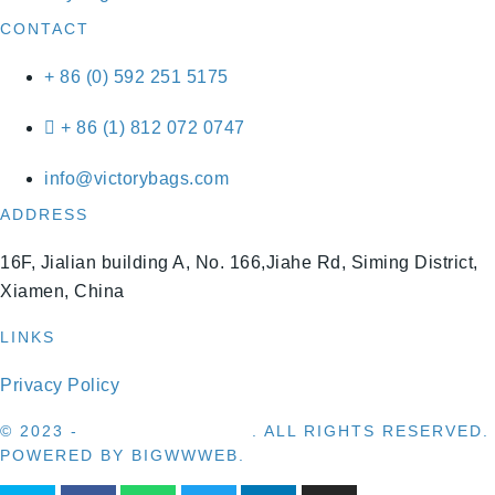
CONTACT
+ 86 (0) 592 251 5175
+ 86 (1) 812 072 0747
info@victorybags.com
ADDRESS
16F, Jialian building A, No. 166,Jiahe Rd, Siming District,
Xiamen, China
LINKS
Privacy Policy
© 2023 -
VICTORY BRANDS
. ALL RIGHTS RESERVED.
POWERED BY
BIGWWWEB
.