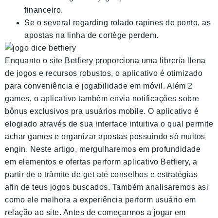
financeiro.
Se o several regarding rolado rapines do ponto, as
apostas na linha de cortège perdem.
Enquanto o site Betfiery proporciona uma librería llena
de jogos e recursos robustos, o aplicativo é otimizado
para conveniência e jogabilidade em móvil. Além 2
games, o aplicativo também envia notificações sobre
bônus exclusivos pra usuários mobile. O aplicativo é
elogiado através de sua interface intuitiva o qual permite
achar games e organizar apostas possuindo só muitos
engin. Neste artigo, mergulharemos em profundidade
em elementos e ofertas perform aplicativo Betfiery, a
partir de o trâmite de get até conselhos e estratégias
afin de teus jogos buscados. Também analisaremos asi
como ele melhora a experiência perform usuário em
relação ao site. Antes de começarmos a jogar em