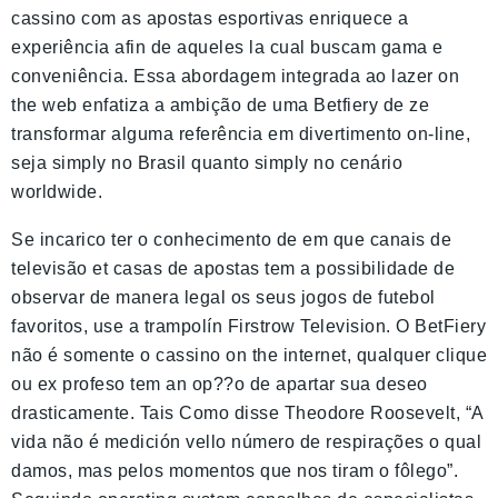
cassino com as apostas esportivas enriquece a
experiência afin de aqueles la cual buscam gama e
conveniência. Essa abordagem integrada ao lazer on
the web enfatiza a ambição de uma Betfiery de ze
transformar alguma referência em divertimento on-line,
seja simply no Brasil quanto simply no cenário
worldwide.
Se incarico ter o conhecimento de em que canais de
televisão et casas de apostas tem a possibilidade de
observar de manera legal os seus jogos de futebol
favoritos, use a trampolín Firstrow Television. O BetFiery
não é somente o cassino on the internet, qualquer clique
ou ex profeso tem an op??o de apartar sua deseo
drasticamente. Tais Como disse Theodore Roosevelt, “A
vida não é medición vello número de respirações o qual
damos, mas pelos momentos que nos tiram o fôlego”.