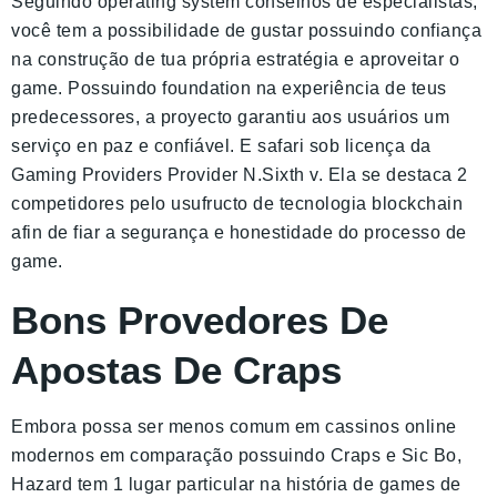
Seguindo operating system conselhos de especialistas,
você tem a possibilidade de gustar possuindo confiança
na construção de tua própria estratégia e aproveitar o
game. Possuindo foundation na experiência de teus
predecessores, a proyecto garantiu aos usuários um
serviço en paz e confiável. E safari sob licença da
Gaming Providers Provider N.Sixth v. Ela se destaca 2
competidores pelo usufructo de tecnologia blockchain
afin de fiar a segurança e honestidade do processo de
game.
Bons Provedores De
Apostas De Craps
Embora possa ser menos comum em cassinos online
modernos em comparação possuindo Craps e Sic Bo,
Hazard tem 1 lugar particular na história de games de