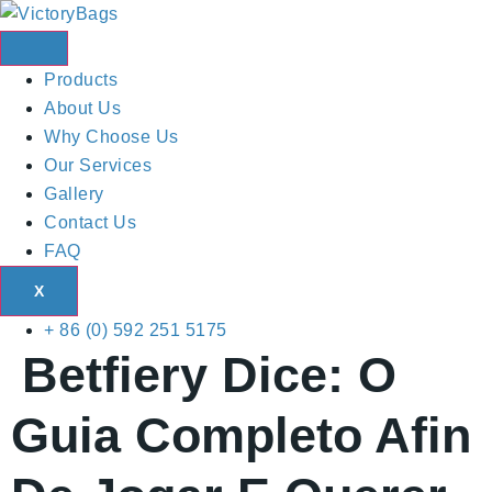
Skip
to
content
Products
About Us
Why Choose Us
Our Services
Gallery
Contact Us
FAQ
X
+ 86 (0) 592 251 5175
Betfiery Dice: O
Guia Completo Afin