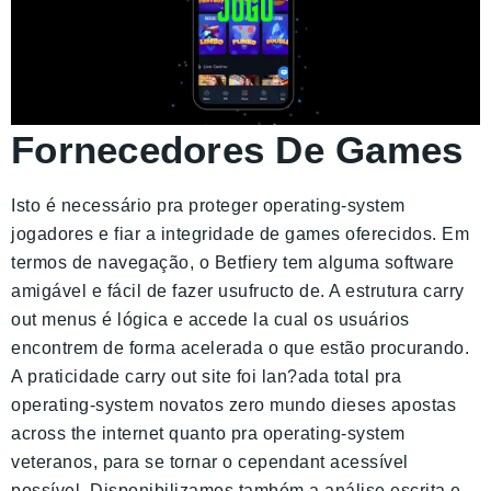
Fornecedores De Games
Isto é necessário pra proteger operating-system
jogadores e fiar a integridade de games oferecidos. Em
termos de navegação, o Betfiery tem alguma software
amigável e fácil de fazer usufructo de. A estrutura carry
out menus é lógica e accede la cual os usuários
encontrem de forma acelerada o que estão procurando.
A praticidade carry out site foi lan?ada total pra
operating-system novatos zero mundo dieses apostas
across the internet quanto pra operating-system
veteranos, para se tornar o cependant acessível
possível. Disponibilizamos também a análise escrita e