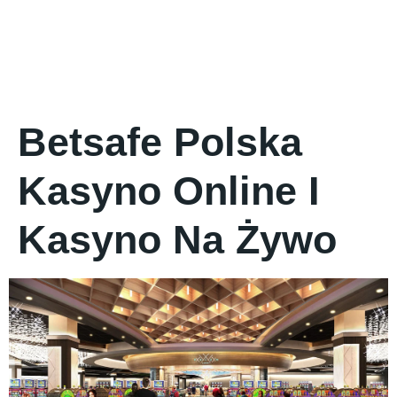
Betsafe Polska
Kasyno Online I
Kasyno Na Żywo