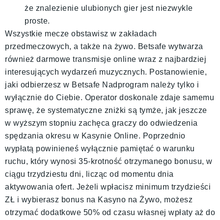
że znalezienie ulubionych gier jest niezwykle
proste.
Wszystkie mecze obstawisz w zakładach
przedmeczowych, a także na żywo. Betsafe wytwarza
również darmowe transmisje online wraz z najbardziej
interesujących wydarzeń muzycznych. Postanowienie,
jaki odbierzesz w Betsafe Nadprogram należy tylko i
wyłącznie do Ciebie. Operator doskonale zdaje samemu
sprawę, że systematyczne zniżki są tymże, jak jeszcze
w wyższym stopniu zachęca graczy do odwiedzenia
spędzania okresu w Kasynie Online. Poprzednio
wypłatą powinieneś wyłącznie pamiętać o warunku
ruchu, który wynosi 35-krotność otrzymanego bonusu, w
ciągu trzydziestu dni, licząc od momentu dnia
aktywowania ofert. Jeżeli wpłacisz minimum trzydzieści
ZŁ i wybierasz bonus na Kasyno na Żywo, możesz
otrzymać dodatkowe 50% od czasu własnej wpłaty aż do