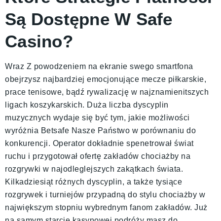
Są Dostępne W Safe
Casino?
Wraz Z powodzeniem na ekranie swego smartfona
obejrzysz najbardziej emocjonujące mecze piłkarskie,
prace tenisowe, bądź rywalizację w najznamienitszych
ligach koszykarskich. Duża liczba dyscyplin
muzycznych wydaje się być tym, jakie możliwości
wyróżnia Betsafe Nasze Państwo w porównaniu do
konkurencji. Operator dokładnie spenetrował świat
ruchu i przygotował ofertę zakładów chociażby na
rozgrywki w najodleglejszych zakątkach świata.
Kilkadziesiąt różnych dyscyplin, a także tysiące
rozgrywek i turniejów przypadną do stylu chociażby w
największym stopniu wybrednym fanom zakładów. Już
na samym starcie kasynowej podróży masz do