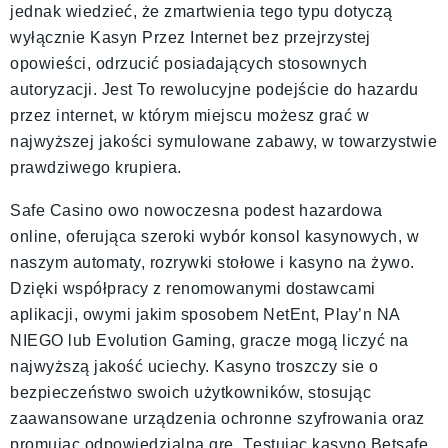
jednak wiedzieć, że zmartwienia tego typu dotyczą
wyłącznie Kasyn Przez Internet bez przejrzystej
opowieści, odrzucić posiadających stosownych
autoryzacji. Jest To rewolucyjne podejście do hazardu
przez internet, w którym miejscu możesz grać w
najwyższej jakości symulowane zabawy, w towarzystwie
prawdziwego krupiera.
Safe Casino owo nowoczesna podest hazardowa
online, oferująca szeroki wybór konsol kasynowych, w
naszym automaty, rozrywki stołowe i kasyno na żywo.
Dzięki współpracy z renomowanymi dostawcami
aplikacji, owymi jakim sposobem NetEnt, Play’n NA
NIEGO lub Evolution Gaming, gracze mogą liczyć na
najwyższą jakość uciechy. Kasyno troszczy sie o
bezpieczeństwo swoich użytkowników, stosując
zaawansowane urządzenia ochronne szyfrowania oraz
promując odpowiedzialną grę. Tеstując kаsуnо Bеtsаfе,