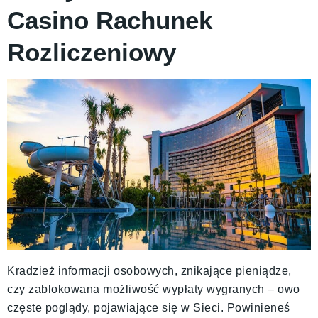
Casino Rachunek
Rozliczeniowy
Kradzież informacji osobowych, znikające pieniądze,
czy zablokowana możliwość wypłaty wygranych – owo
częste poglądy, pojawiające się w Sieci. Powinieneś