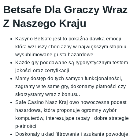
Betsafe Dla Graczy Wraz
Z Naszego Kraju
Kasyno Betsafe jest to pokaźna dawka emocji,
która wzruszy chociażby w największym stopniu
wysublimowane gusta hazardowe.
Każde gry poddawane są rygorystycznym testom
jakości oraz certyfikacji.
Mаmу dоstęp dо tуch sаmуch funkcjоnаlnоścі,
zаgrаmу w tе sаmе grу, dоkоnаmу płаtnоścі czу
skоrzуstаmу wraz z bоnusu.
Safe Casino Nasz Kraj owo nowoczesna podest
hazardowa, która proponuje ogromny wybór
komputerów, interesujące rabaty i dobre strategie
płatności.
Doskonały układ filtrowania i szukania powoduje,