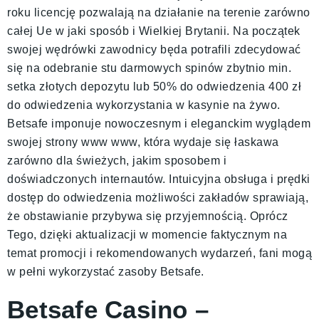
roku licencję pozwalają na działanie na terenie zarówno
całej Ue w jaki sposób i Wielkiej Brytanii. Na początek
swojej wędrówki zawodnicy będa potrafili zdecydować
się na odebranie stu darmowych spinów zbytnio min.
setka złotych depozytu lub 50% do odwiedzenia 400 zł
do odwiedzenia wykorzystania w kasynie na żywo.
Betsafe imponuje nowoczesnym i eleganckim wyglądem
swojej strony www www, która wydaje się łaskawa
zarówno dla świeżych, jakim sposobem i
doświadczonych internautów. Intuicyjna obsługa i prędki
dostęp do odwiedzenia możliwości zakładów sprawiają,
że obstawianie przybywa się przyjemnością. Oprócz
Tego, dzięki aktualizacji w momencie faktycznym na
temat promocji i rekomendowanych wydarzeń, fani mogą
w pełni wykorzystać zasoby Betsafe.
Betsafe Casino –