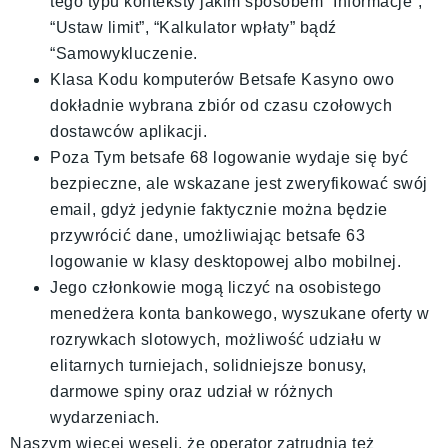
tego typu konteksty jakim sposobem “Informacje”,
“Ustaw limit”, “Kalkulator wpłaty” bądź
“Samowykluczenie.
Klasa Kodu komputerów Betsafe Kasyno owo
dokładnie wybrana zbiór od czasu czołowych
dostawców aplikacji.
Poza Tym betsafe 68 logowanie wydaje się być
bezpieczne, ale wskazane jest zweryfikować swój
email, gdyż jedynie faktycznie można będzie
przywrócić dane, umożliwiając betsafe 63
logowanie w klasy desktopowej albo mobilnej.
Jego członkowie mogą liczyć na osobistego
menedżera konta bankowego, wyszukane oferty w
rozrywkach slotowych, możliwość udziału w
elitarnych turniejach, solidniejsze bonusy,
darmowe spiny oraz udział w różnych
wydarzeniach.
Naszym więcej weseli, że operator zatrudnia też