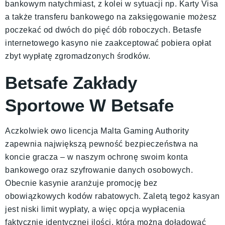
bankowym natychmiast, z kolei w sytuacji np. Karty Visa
a także transferu bankowego na zaksięgowanie możesz
poczekać od dwóch do pięć dób roboczych. Betasfe
internetowego kasyno nie zaakceptować pobiera opłat
zbyt wypłatę zgromadzonych środków.
Betsafe Zakłady
Sportowe W Betsafe
Aczkolwiek owo licencja Malta Gaming Authority
zapewnia największą pewność bezpieczeństwa na
koncie gracza – w naszym ochronę swoim konta
bankowego oraz szyfrowanie danych osobowych.
Obecnie kasynie aranżuje promocję bez
obowiązkowych kodów rabatowych. Zaletą tegoż kasyan
jest niski limit wypłaty, a więc opcja wypłacenia
faktycznie identycznej ilości, którą można doładować