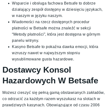
Wsparcie i obsługa fachowa Betsafe to dobrze
działający zespół dostępny w dziesięciu językach,
w naszym w języku naszym.
Wiadomości na rzecz dostępnych procedur
płatności w Betsafe można znaleźć w sekcji
“Metody płatności”, która jest dostępna w górnym
panelu witryny.
Kasyno Betsafe to pokaźna dawka emocji, która
wzruszy nawet w najwyższym stopniu
wysublimowane gusta hazardowe.
Dostawcy Konsol
Hazardowych W Betsafe
Możesz cieszyć się pełną gamą obstawianych zakładów,
co odrzucić za każdym razem wyszukasz na slotach w
prawdziwych kasynach. Obowiązujące od czasu 2006