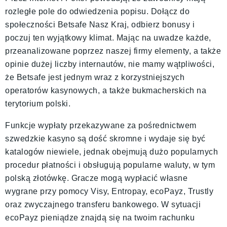
rozległe pole do odwiedzenia popisu. Dołącz do
społeczności Betsafe Nasz Kraj, odbierz bonusy i
poczuj ten wyjątkowy klimat. Mając na uwadze każde,
przeanalizowane poprzez naszej firmy elementy, a także
opinie dużej liczby internautów, nie mamy wątpliwości,
że Betsafe jest jednym wraz z korzystniejszych
operatorów kasynowych, a także bukmacherskich na
terytorium polski.
Funkcje wypłaty przekazywane za pośrednictwem
szwedzkie kasyno są dość skromne i wydaje się być
katalogów niewiele, jednak obejmują dużo popularnych
procedur płatności i obsługują popularne waluty, w tym
polską złotówkę. Gracze mogą wypłacić własne
wygrane przy pomocy Visy, Entropay, ecoPayz, Trustly
oraz zwyczajnego transferu bankowego. W sytuacji
ecoPayz pieniądze znajdą się na twoim rachunku