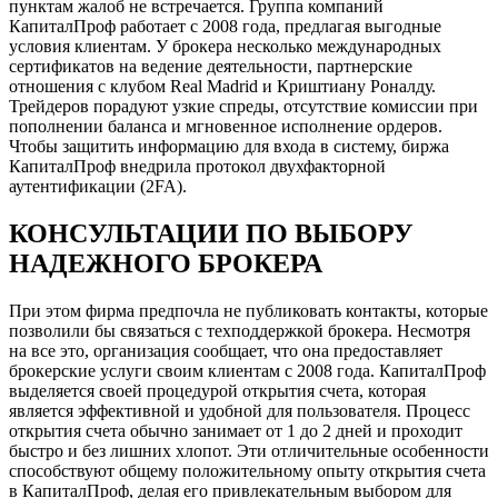
пунктам жалоб не встречается. Группа компаний
КапиталПроф работает с 2008 года, предлагая выгодные
условия клиентам. У брокера несколько международных
сертификатов на ведение деятельности, партнерские
отношения с клубом Real Madrid и Криштиану Роналду.
Трейдеров порадуют узкие спреды, отсутствие комиссии при
пополнении баланса и мгновенное исполнение ордеров.
Чтобы защитить информацию для входа в систему, биржа
КапиталПроф внедрила протокол двухфакторной
аутентификации (2FA).
КОНСУЛЬТАЦИИ ПО ВЫБОРУ
НАДЕЖНОГО БРОКЕРА
При этом фирма предпочла не публиковать контакты, которые
позволили бы связаться с техподдержкой брокера. Несмотря
на все это, организация сообщает, что она предоставляет
брокерские услуги своим клиентам с 2008 года. КапиталПроф
выделяется своей процедурой открытия счета, которая
является эффективной и удобной для пользователя. Процесс
открытия счета обычно занимает от 1 до 2 дней и проходит
быстро и без лишних хлопот. Эти отличительные особенности
способствуют общему положительному опыту открытия счета
в КапиталПроф, делая его привлекательным выбором для