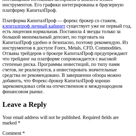
инструментов. Его графики интегрированы в браузерную
платформу КапиталПроф.
Платформа КапиталПроф — форекс брокер со стажем,
кэпиталпроф личный кабинет
существует уже не первый год,
есть лицензия нормальная. Поставила 4 звезды только за
большой минимальный депозит, но торговать на
КапиталПроф удобно и безопасно, поэтому рекомендую. Из
инструментов в доступе Forex, Metals, CFD, Commodities.
Отзывы трейдеров о брокере КапиталПроф предупреждают
что трейдинг на платформе сопровождается с высокой
степенью риска. Программы инвестиций, по типу памм
счетов, не реализуются, а инвестировать значительные
средства не рекомендовано. В завершении обзора можно
добавить, что Форекс-брокер КапиталПроф хорошо
зарекомендовал себя на отечественном и международном
финансовом рынке.
Leave a Reply
Your email address will not be published.
Required fields are
marked
*
Comment
*