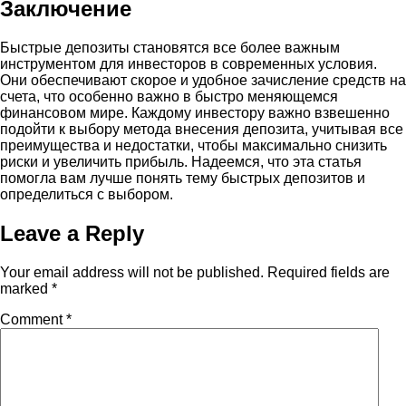
Заключение
Быстрые депозиты становятся все более важным
инструментом для инвесторов в современных условия.
Они обеспечивают скорое и удобное зачисление средств на
счета, что особенно важно в быстро меняющемся
финансовом мире. Каждому инвестору важно взвешенно
подойти к выбору метода внесения депозита, учитывая все
преимущества и недостатки, чтобы максимально снизить
риски и увеличить прибыль. Надеемся, что эта статья
помогла вам лучше понять тему быстрых депозитов и
определиться с выбором.
Leave a Reply
Your email address will not be published.
Required fields are
marked
*
Comment
*