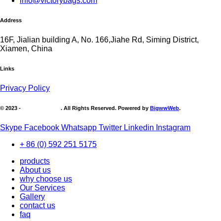
info@victorybags.com
Address
16F, Jialian building A, No. 166,Jiahe Rd, Siming District,
Xiamen, China
Links
Privacy Policy
© 2023 -
Victory Brands
. All Rights Reserved. Powered by
BigwwWeb
.
Skype
Facebook
Whatsapp
Twitter
Linkedin
Instagram
+ 86 (0) 592 251 5175
products
About us
why choose us
Our Services
Gallery
contact us
faq