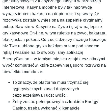
gier kasynowych z klasycznego kasyna w przestrzeń
internetową. Kasyna mobilne były tak naprawdę
wynalezieniem hazardu na dopiero co i sprawiły, że
rozgrywka została wyniesiona na zupełnie oryginalny
pułap. Baw się w Kasynie na Żywo i graj w najlepsze
gry kasynowe On-line, w tym ruletkę na żywo, bakarata,
blackjacka i pokera. Odrzucić dzierży niczego lepszego
niż Twe ulubione gry za każdym razem pod spodem
ręką! I właśnie na to stworzyliśmy aplikację
EnergyCasino – w tamtym miejscu znajdziesz olbrzymi
wybór komputerów, które zapewniają sporo rozrywki na
niewielkim monitorze.
To znaczy, że platforma musi trzymać się
rygorystycznych zasad dotyczących
bezpieczeństwa i uczciwości.
Żeby zostać pełnoprawnym członkiem Energy
Casino, trzeba wykonać kilkanaście