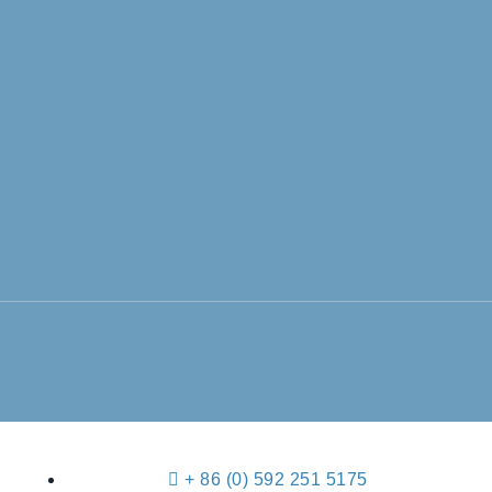
+ 86 (0) 592 251 5175