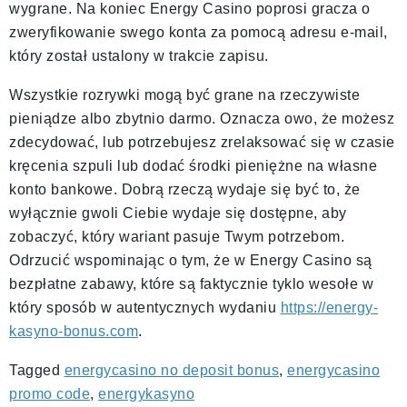
wygrane. Na koniec Energy Casino poprosi gracza o
zweryfikowanie swego konta za pomocą adresu e-mail,
który został ustalony w trakcie zapisu.
Wszystkie rozrywki mogą być grane na rzeczywiste
pieniądze albo zbytnio darmo. Oznacza owo, że możesz
zdecydować, lub potrzebujesz zrelaksować się w czasie
kręcenia szpuli lub dodać środki pieniężne na własne
konto bankowe. Dobrą rzeczą wydaje się być to, że
wyłącznie gwoli Ciebie wydaje się dostępne, aby
zobaczyć, który wariant pasuje Twym potrzebom.
Odrzucić wspominając o tym, że w Energy Casino są
bezpłatne zabawy, które są faktycznie tyklo wesołe w
który sposób w autentycznych wydaniu
https://energy-
kasyno-bonus.com
.
Tagged
energycasino no deposit bonus
,
energycasino
promo code
,
energykasyno