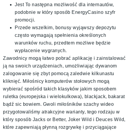
Jest To następna możliwość dla internautów,
podobnie w który sposób EnergyCasino szyfr
promocji.
Przede wszelkim, bonusy wyjąwszy depozytu
często wymagają spełnienia określonych
warunków ruchu, przedtem możliwe będzie
wypłacenie wygranych.
Zawodnicy mogą łatwo pobrać aplikację i zainstalować
ją na swoich urządzeniach, umożliwiając dywanom
zalogowanie się zbyt pomocą zaledwie kilkunastu
kliknięć. Miłośnicy komputerów stołowych mogą
wybierać spośród takich klasyków jakim sposobem
ruletka (europejska i wielokulkowa), blackjack, bakarat
bądź sic bowiem. Gwoli miłośników szachy wideo
przygotowaliśmy atrakcyjne warianty, tego rodzaju w
który sposób Jacks or Better, Joker Wild i Deuces Wild,
które zapewniają płynną rozgrywkę i przyciągające