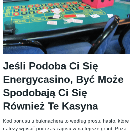
Jeśli Podoba Ci Się
Energycasino, Być Może
Spodobają Ci Się
Również Te Kasyna
Kod bonusu u bukmachera to według prostu hasło, które
należy wpisać podczas zapisu w najlepsze grunt. Poza