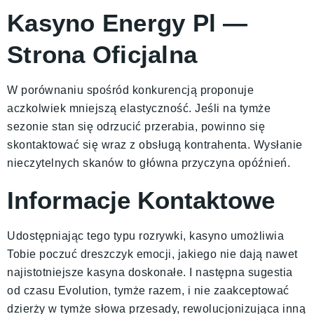
Kasyno Energy Pl —
Strona Oficjalna
W porównaniu spośród konkurencją proponuje
aczkolwiek mniejszą elastyczność. Jeśli na tymże
sezonie stan się odrzucić przerabia, powinno się
skontaktować się wraz z obsługą kontrahenta. Wysłanie
nieczytelnych skanów to główna przyczyna opóźnień.
Informacje Kontaktowe
Udostępniając tego typu rozrywki, kasyno umożliwia
Tobie poczuć dreszczyk emocji, jakiego nie dają nawet
najistotniejsze kasyna doskonałe. I następna sugestia
od czasu Evolution, tymże razem, i nie zaakceptować
dzierży w tymże słowa przesady, rewolucjonizująca inną