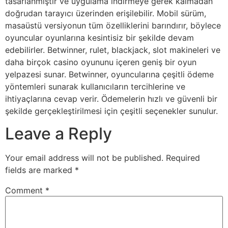
tasarlanmıştır ve uygulama indirmeye gerek kalmadan
doğrudan tarayıcı üzerinden erişilebilir. Mobil sürüm,
masaüstü versiyonun tüm özelliklerini barındırır, böylece
oyuncular oyunlarına kesintisiz bir şekilde devam
edebilirler. Betwinner, rulet, blackjack, slot makineleri ve
daha birçok casino oyununu içeren geniş bir oyun
yelpazesi sunar. Betwinner, oyuncularına çeşitli ödeme
yöntemleri sunarak kullanıcıların tercihlerine ve
ihtiyaçlarına cevap verir. Ödemelerin hızlı ve güvenli bir
şekilde gerçekleştirilmesi için çeşitli seçenekler sunulur.
Leave a Reply
Your email address will not be published.
Required
fields are marked
*
Comment
*