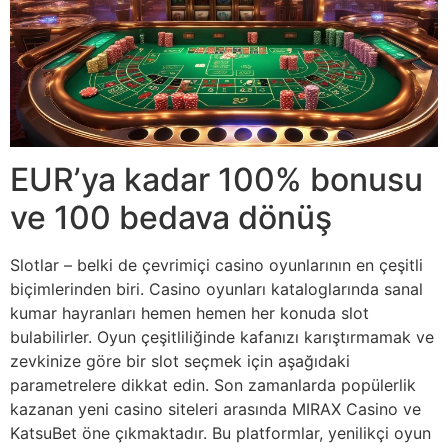
EUR’ya kadar 100% bonusu
ve 100 bedava dönüş
Slotlar – belki de çevrimiçi casino oyunlarının en çeşitli
biçimlerinden biri. Casino oyunları kataloglarında sanal
kumar hayranları hemen hemen her konuda slot
bulabilirler. Oyun çeşitliliğinde kafanızı karıştırmamak ve
zevkinize göre bir slot seçmek için aşağıdaki
parametrelere dikkat edin. Son zamanlarda popülerlik
kazanan yeni casino siteleri arasında MIRAX Casino ve
KatsuBet öne çıkmaktadır. Bu platformlar, yenilikçi oyun