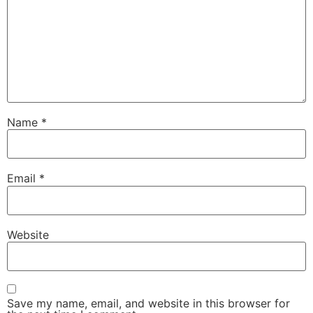
Name
*
Email
*
Website
Save my name, email, and website in this browser for