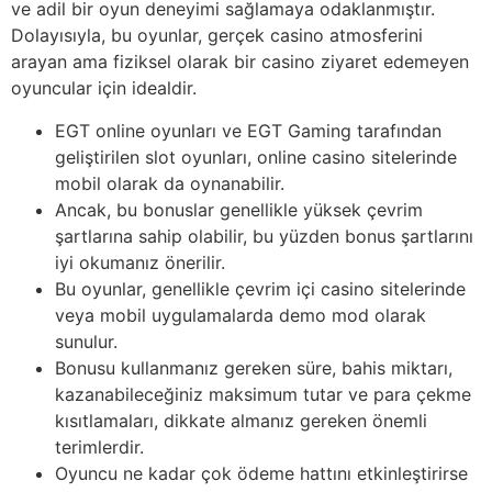
ve adil bir oyun deneyimi sağlamaya odaklanmıştır.
Dolayısıyla, bu oyunlar, gerçek casino atmosferini
arayan ama fiziksel olarak bir casino ziyaret edemeyen
oyuncular için idealdir.
EGT online oyunları ve EGT Gaming tarafından
geliştirilen slot oyunları, online casino sitelerinde
mobil olarak da oynanabilir.
Ancak, bu bonuslar genellikle yüksek çevrim
şartlarına sahip olabilir, bu yüzden bonus şartlarını
iyi okumanız önerilir.
Bu oyunlar, genellikle çevrim içi casino sitelerinde
veya mobil uygulamalarda demo mod olarak
sunulur.
Bonusu kullanmanız gereken süre, bahis miktarı,
kazanabileceğiniz maksimum tutar ve para çekme
kısıtlamaları, dikkate almanız gereken önemli
terimlerdir.
Oyuncu ne kadar çok ödeme hattını etkinleştirirse