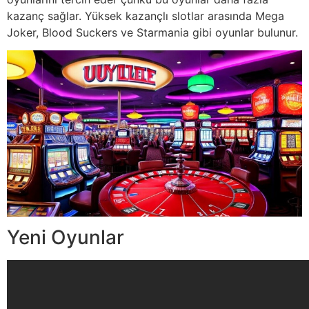
kazanç sağlar. Yüksek kazançlı slotlar arasında Mega
Joker, Blood Suckers ve Starmania gibi oyunlar bulunur.
Yeni Oyunlar