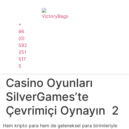
Skip
to
content
+
86
(0)
592
251
517
5
Casino Oyunları
SilverGames’te
Çevrimiçi Oynayın ️ 2
Hem kripto para hem de geleneksel para birimleriyle