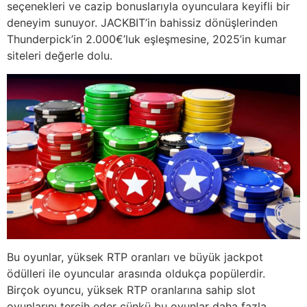
seçenekleri ve cazip bonuslarıyla oyunculara keyifli bir
deneyim sunuyor. JACKBIT’in bahissiz dönüşlerinden
Thunderpick’in 2.000€’luk eşleşmesine, 2025’in kumar
siteleri değerle dolu.
Bu oyunlar, yüksek RTP oranları ve büyük jackpot
ödülleri ile oyuncular arasında oldukça popülerdir.
Birçok oyuncu, yüksek RTP oranlarına sahip slot
oyunlarını tercih eder çünkü bu oyunlar daha fazla