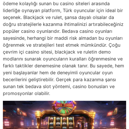
ödeme kolaylığı sunan bu casino siteleri arasında
liderliğe oynayan platform, Türk oyuncular için ideal bir
seçenek. Blackjack ve rulet, şansa dayalı olsalar da
doğru stratejilerle kazanma ihtimalinizi artırabileceğiniz
popüler casino oyunlarıdır. Bedava casino oyunları
sayesinde, herhangi bir maddi risk almadan bu oyunları
öğrenmek ve stratejileri test etmek mümkündür. Çoğu
çevrim içi casino sitesi, blackjack ve ruletin demo
modlarını sunarak oyuncuların kuralları öğrenmesine ve
farklı taktikler denemesine olanak tanır. Bu sayede, hem
yeni başlayanlar hem de deneyimli oyuncular oyun
becerilerini geliştirebilir. Gerçek para kazanma şansı
sunan tek bedava slot yöntemi, casino bonusları ve
promosyonlar olabilir.