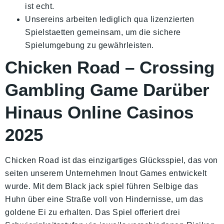
ist echt.
Unsereins arbeiten lediglich qua lizenzierten
Spielstaetten gemeinsam, um die sichere
Spielumgebung zu gewährleisten.
Chicken Road – Crossing
Gambling Game Darüber
Hinaus Online Casinos
2025
Chicken Road ist das einzigartiges Glücksspiel, das von
seiten unserem Unternehmen Inout Games entwickelt
wurde. Mit dem Black jack spiel führen Selbige das
Huhn über eine Straße voll von Hindernisse, um das
goldene Ei zu erhalten. Das Spiel offeriert drei