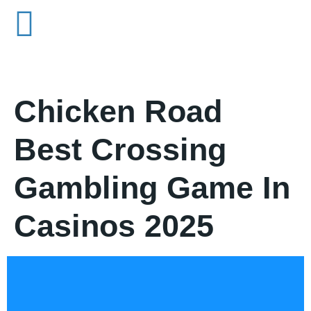
Chicken Road
Best Crossing
Gambling Game In
Casinos 2025