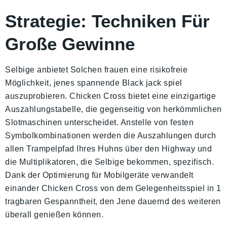
Strategie: Techniken Für
Große Gewinne
Selbige anbietet Solchen frauen eine risikofreie
Möglichkeit, jenes spannende Black jack spiel
auszuprobieren. Chicken Cross bietet eine einzigartige
Auszahlungstabelle, die gegenseitig von herkömmlichen
Slotmaschinen unterscheidet. Anstelle von festen
Symbolkombinationen werden die Auszahlungen durch
allen Trampelpfad Ihres Huhns über den Highway und
die Multiplikatoren, die Selbige bekommen, spezifisch.
Dank der Optimierung für Mobilgeräte verwandelt
einander Chicken Cross von dem Gelegenheitsspiel in 1
tragbaren Gespanntheit, den Jene dauernd des weiteren
überall genießen können.