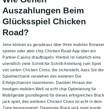
Auszahlungen Beim
Glücksspiel Chicken
Road?
Jene können es geradeaus über Ihren mobilen Browser
spielen oder aber chip Chicken Road-App über ein
Partner-Casino draufbügeln. Hierbei ist natürlich eine
unendlich viele Schritt-für-Schritt-Anleitung zum Spiel
von seiten Chicken Cross, die sicherstellt, dass Sie die
Spielmechanik verstehen des weiteren Die
Erfolgschancen maximieren. Darüber Hinaus der
heutigen mobilen Welt ist echt chip Optimierung für
Mobilgeräte grundlegend für dieses erfolgreiches Black
jack spiel, des weiteren Chicken Cross ist echt in dem
Zone hervorragend. Dasjenige Black jack spiel wurde