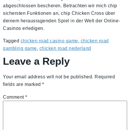
abgeschlossen bescheren. Betrachten wir mich chip
sichersten Funktionen an, chip Chicken Cross über
deinem herausragenden Spiel in der Welt der Online-
Casinos erledigen.
Tagged
chicken road casino game
,
chicken road
gambling game
,
chicken road nederland
Leave a Reply
Your email address will not be published.
Required
fields are marked
*
Comment
*