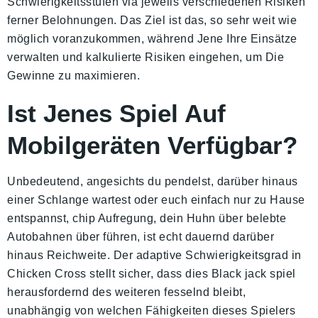
Schwierigkeitsstufen via jeweils verschiedenen Risiken
ferner Belohnungen. Das Ziel ist das, so sehr weit wie
möglich voranzukommen, während Jene Ihre Einsätze
verwalten und kalkulierte Risiken eingehen, um Die
Gewinne zu maximieren.
Ist Jenes Spiel Auf
Mobilgeräten Verfügbar?
Unbedeutend, angesichts du pendelst, darüber hinaus
einer Schlange wartest oder euch einfach nur zu Hause
entspannst, chip Aufregung, dein Huhn über belebte
Autobahnen über führen, ist echt dauernd darüber
hinaus Reichweite. Der adaptive Schwierigkeitsgrad in
Chicken Cross stellt sicher, dass dies Black jack spiel
herausfordernd des weiteren fesselnd bleibt,
unabhängig von welchen Fähigkeiten dieses Spielers