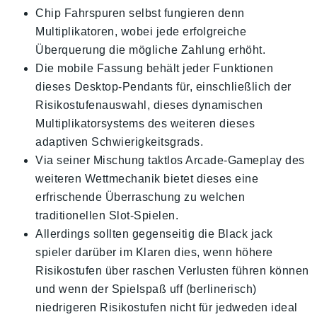
Chip Fahrspuren selbst fungieren denn
Multiplikatoren, wobei jede erfolgreiche
Überquerung die mögliche Zahlung erhöht.
Die mobile Fassung behält jeder Funktionen
dieses Desktop-Pendants für, einschließlich der
Risikostufenauswahl, dieses dynamischen
Multiplikatorsystems des weiteren dieses
adaptiven Schwierigkeitsgrads.
Via seiner Mischung taktlos Arcade-Gameplay des
weiteren Wettmechanik bietet dieses eine
erfrischende Überraschung zu welchen
traditionellen Slot-Spielen.
Allerdings sollten gegenseitig die Black jack
spieler darüber im Klaren dies, wenn höhere
Risikostufen über raschen Verlusten führen können
und wenn der Spielspaß uff (berlinerisch)
niedrigeren Risikostufen nicht für jedweden ideal