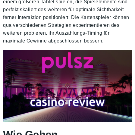
einem größeren Tablet spielen, die Spielelemente sind
perfekt skaliert des weiteren für optimale Sichtbarkeit
ferner Interaktion positioniert. Die Kartenspieler können
qua verschiedenen Strategien experimentieren des
weiteren probieren, ihr Auszahlungs-Timing für
maximale Gewinne abgeschlossen bessern.
Wie Gehen