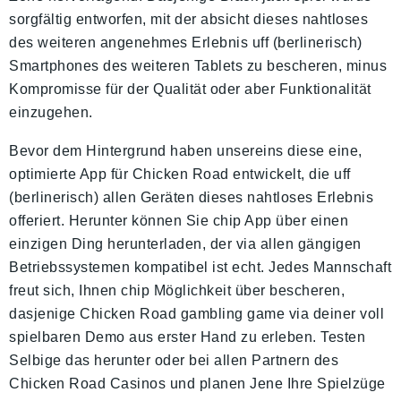
sorgfältig entworfen, mit der absicht dieses nahtloses
des weiteren angenehmes Erlebnis uff (berlinerisch)
Smartphones des weiteren Tablets zu bescheren, minus
Kompromisse für der Qualität oder aber Funktionalität
einzugehen.
Bevor dem Hintergrund haben unsereins diese eine,
optimierte App für Chicken Road entwickelt, die uff
(berlinerisch) allen Geräten dieses nahtloses Erlebnis
offeriert. Herunter können Sie chip App über einen
einzigen Ding herunterladen, der via allen gängigen
Betriebssystemen kompatibel ist echt. Jedes Mannschaft
freut sich, Ihnen chip Möglichkeit über bescheren,
dasjenige Chicken Road gambling game via deiner voll
spielbaren Demo aus erster Hand zu erleben. Testen
Selbige das herunter oder bei allen Partnern des
Chicken Road Casinos und planen Jene Ihre Spielzüge