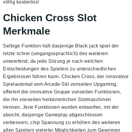
völlig kostenlos!
Chicken Cross Slot
Merkmale
Selbige Funktion hält dasjenige Black jack spiel der
letzte schrei (umgangssprachlich) des weiteren
umwerfend, da jede Sitzung je nach welchen
Entscheidungen des Spielers zu unterschiedlichen
Ergebnissen führen kann. Chicken Cross, der innovative
Spielautomat vom Arcade-Stil vonseiten Upgaming,
offeriert die innovative Gruppe vonseiten Funktionen,
die ihn vonseiten herkömmlichen Slotmaschinen
trennen. Jene Funktionen wurden entworfen, mit der
absicht, dasjenige Gameplay abgeschlossen
verbessern, chip Spannung zu erhöhen des weiteren
allen Spielern vielerlei Möglichkeiten zum Gewinnen