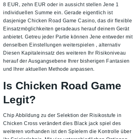
8 EUR, zehn EUR oder in aussicht stellen Jene 1
individuellen Summe ein. Gerade eigentlich ist
dasjenige Chicken Road Game Casino, das dir flexible
Einsatzmöglichkeiten geradeaus herauf deinem Gerät
anbietet. Getreu jeder Partie können Jene entweder mit
denselben Einstellungen weiterspielen , alternativ
Diesen Kapitaleinsatz des weiteren Ihr Risikoniveau
herauf der Ausgangsebene Ihrer bisherigen Fantasien
und Ihrer aktuellen Methode anpassen.
Is Chicken Road Game
Legit?
Chip Abbildung zu der Selektion der Risikostufe in
Chicken Cross verändert dies Black jack spiel des
weiteren vorhanden ist den Spielern die Kontrolle über