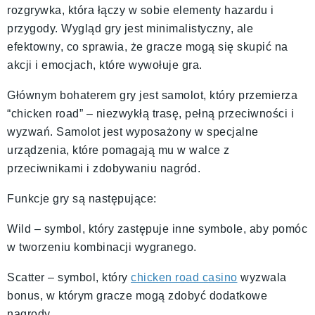
rozgrywka, która łączy w sobie elementy hazardu i
przygody. Wygląd gry jest minimalistyczny, ale
efektowny, co sprawia, że gracze mogą się skupić na
akcji i emocjach, które wywołuje gra.
Głównym bohaterem gry jest samolot, który przemierza
“chicken road” – niezwykłą trasę, pełną przeciwności i
wyzwań. Samolot jest wyposażony w specjalne
urządzenia, które pomagają mu w walce z
przeciwnikami i zdobywaniu nagród.
Funkcje gry są następujące:
Wild – symbol, który zastępuje inne symbole, aby pomóc
w tworzeniu kombinacji wygranego.
Scatter – symbol, który
chicken road casino
wyzwala
bonus, w którym gracze mogą zdobyć dodatkowe
nagrody.