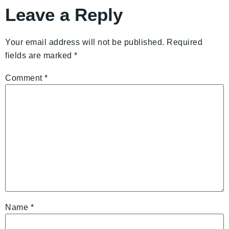
Leave a Reply
Your email address will not be published.
Required
fields are marked
*
Comment
*
Name
*