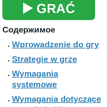
▶️ GRAĆ
Содержимое
Wprowadzenie do gry
Strategie w grze
Wymagania
systemowe
Wymagania dotyczące