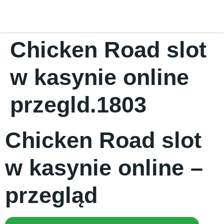
Chicken Road slot
w kasynie online
przegld.1803
Chicken Road slot
w kasynie online –
przegląd