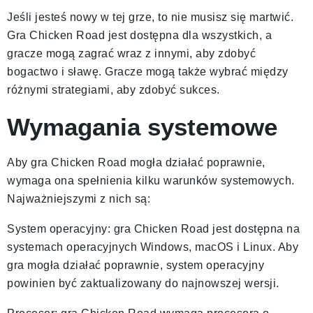
Jeśli jesteś nowy w tej grze, to nie musisz się martwić.
Gra Chicken Road jest dostępna dla wszystkich, a
gracze mogą zagrać wraz z innymi, aby zdobyć
bogactwo i sławę. Gracze mogą także wybrać między
różnymi strategiami, aby zdobyć sukces.
Wymagania systemowe
Aby gra Chicken Road mogła działać poprawnie,
wymaga ona spełnienia kilku warunków systemowych.
Najważniejszymi z nich są:
System operacyjny: gra Chicken Road jest dostępna na
systemach operacyjnych Windows, macOS i Linux. Aby
gra mogła działać poprawnie, system operacyjny
powinien być zaktualizowany do najnowszej wersji.