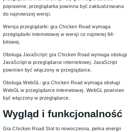
poprawnie, przeglądarka powinna być zaktualizowana
do najnowszej wersji.
Wersja przeglądarki: gra Chicken Road wymaga
przeglądarki internetowej w wersji co najmniej 64-
bitowej.
Obsługa JavaScript: gra Chicken Road wymaga obsługi
JavaScript w przeglądarce internetowej. JavaScript
powinien być włączony w przeglądarce.
Obsługa WebGL: gra Chicken Road wymaga obsługi
WebGL w przeglądarce internetowej. WebGL powinien
być włączony w przeglądarce.
Wygląd i funkcjonalność
Gra Chicken Road Slot to nowoczesna, pełna energii