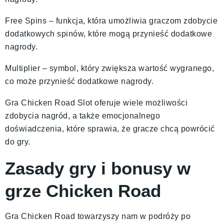
Free Spins – funkcja, która umożliwia graczom zdobycie
dodatkowych spinów, które mogą przynieść dodatkowe
nagrody.
Multiplier – symbol, który zwiększa wartość wygranego,
co może przynieść dodatkowe nagrody.
Gra Chicken Road Slot oferuje wiele możliwości
zdobycia nagród, a także emocjonalnego
doświadczenia, które sprawia, że gracze chcą powrócić
do gry.
Zasady gry i bonusy w
grze Chicken Road
Gra Chicken Road towarzyszy nam w podróży po