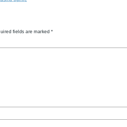
uired fields are marked
*