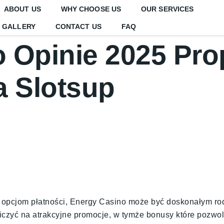
ABOUT US
WHY CHOOSE US
OUR SERVICES
GALLERY
CONTACT US
FAQ
 Opinie 2025 Pro
 Slotsup
by opcjom płatności, Energy Casino może być doskonałym ro
 liczyć na atrakcyjne promocje, w tymże bonusy które pozw