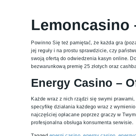
Lemoncasino 
Powinno Się też pamiętać, że każda gra (po
jej reguły i na prostu sprawdzicie, czy pańs
swoją ofertą do odwiedzenia kasyn online. D
bezwarunkową premię 25 złotych oraz cashb
Energy Casino – O
Każde wraz z nich rządzi się swymi prawami, 
specyfikę działania każdego wraz z wymienion
najczęściej opłacane poprzez graczy w Twym 
profesjonalna obsługa konsumenta serwisie.
Tagged
energi casino
,
energy casino
,
energyc