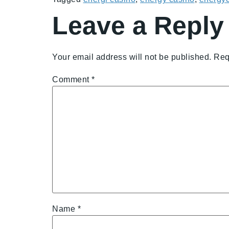
Leave a Reply
Your email address will not be published.
Req
Comment
*
Name
*