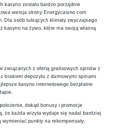
ch kasyno zostało bardzo porządnie
kowa wersja strony Energycasino com
. Dla osób lubiących klimaty zwyczajnego
eż kasyno na żywo, które ma swoją własną
w związanych z ofertą gratisowych spinów z
 z brakiem depozytu z darmowymi spinami
ajlepsze kasyno internetowego bezpłatne
łapie.
położenie, dokąd bonusy i promocje
, że każda wizyta wydaje się nadal bardziej
gą wymieniać punkty na rekompensaty.