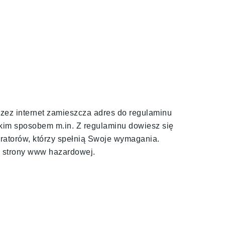
ez internet zamieszcza adres do regulaminu
akim sposobem m.in. Z regulaminu dowiesz się
ratorów, którzy spełnią Swoje wymagania.
j strony www hazardowej.