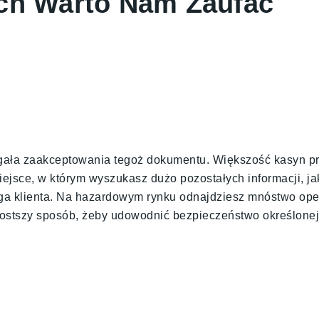
ch Warto Nam Zaufać
ła zaakceptowania tegoż dokumentu. Większość kasyn prz
ejsce, w którym wyszukasz dużo pozostałych informacji, j
ga klienta. Na hazardowym rynku odnajdziesz mnóstwo ope
rostszy sposób, żeby udowodnić bezpieczeństwo określone