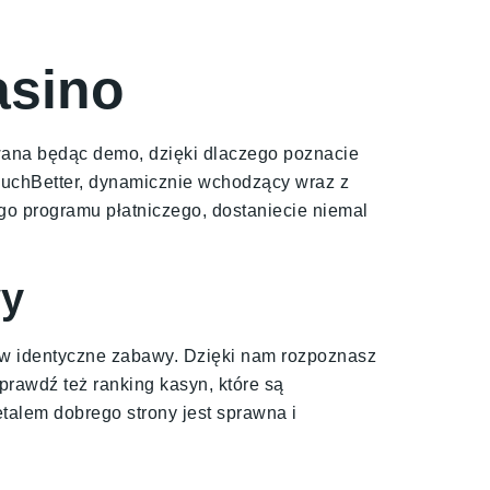
asino
wana będąc demo, dzięki dlaczego poznacie
l MuchBetter, dynamicznie wchodzący wraz z
go programu płatniczego, dostaniecie niemal
wy
ej w identyczne zabawy. Dzięki nam rozpoznasz
prawdź też ranking kasyn, które są
alem dobrego strony jest sprawna i