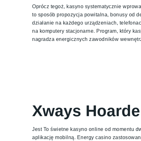
Oprócz tegoż, kasyno systematycznie wprowad
to sposób propozycja powitalna, bonusy od d
działanie na każdego urządzeniach, telefona
na komputery stacjonarne. Program, który kas
nagradza energicznych zawodników wewnętrz
Xways Hoarder
Jest To świetne kasyno online od momentu d
aplikację mobilną. Energy casino zastosowani