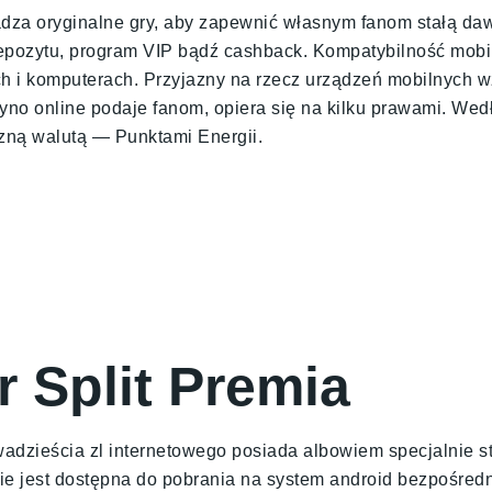
za oryginalne gry, aby zapewnić własnym fanom stałą dawk
epozytu, program VIP bądź cashback. Kompatybilność mobil
ch i komputerach. Przyjazny na rzecz urządzeń mobilnych w
yno online podaje fanom, opiera się na kilku prawami. Wedł
ną walutą — Punktami Energii.
 Split Premia
wadzieścia zl internetowego posiada albowiem specjalnie 
e jest dostępna do pobrania na system android bezpośredni