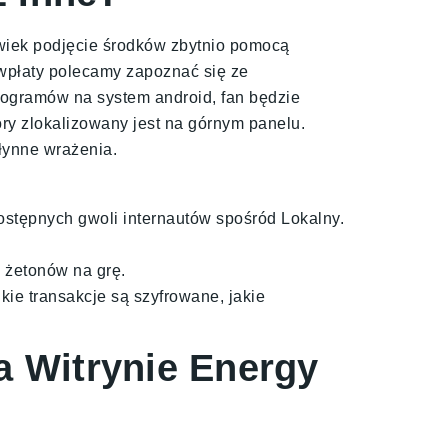
lwiek podjęcie środków zbytnio pomocą
wpłaty polecamy zapoznać się ze
rogramów na system android, fan będzie
óry zlokalizowany jest na górnym panelu.
łynne wrażenia.
stępnych gwoli internautów spośród Lokalny.
h żetonów na grę.
ie transakcje są szyfrowane, jakie
 Witrynie Energy