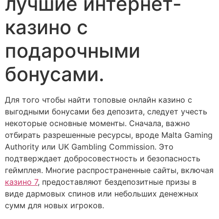
лучшие интернет-
казино с
подарочными
бонусами.
Для того чтобы найти топовые онлайн казино с
выгодными бонусами без депозита, следует учесть
некоторые основные моменты. Сначала, важно
отбирать разрешенные ресурсы, вроде Malta Gaming
Authority или UK Gambling Commission. Это
подтверждает добросовестность и безопасность
геймплея. Многие распространенные сайты, включая
казино 7
, предоставляют бездепозитные призы в
виде дармовых спинов или небольших денежных
сумм для новых игроков.