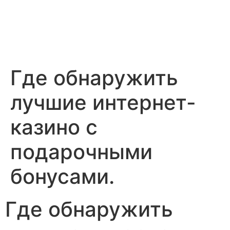
Где обнаружить
лучшие интернет-
казино с
подарочными
бонусами.
Где обнаружить