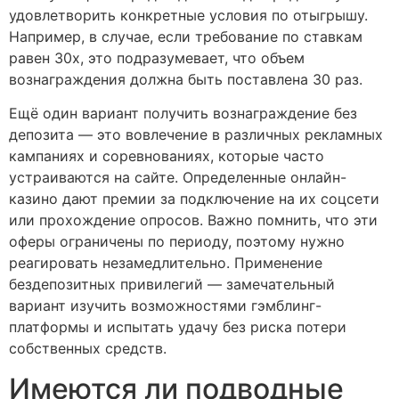
удовлетворить конкретные условия по отыгрышу.
Например, в случае, если требование по ставкам
равен 30x, это подразумевает, что объем
вознаграждения должна быть поставлена 30 раз.
Ещё один вариант получить вознаграждение без
депозита — это вовлечение в различных рекламных
кампаниях и соревнованиях, которые часто
устраиваются на сайте. Определенные онлайн-
казино дают премии за подключение на их соцсети
или прохождение опросов. Важно помнить, что эти
оферы ограничены по периоду, поэтому нужно
реагировать незамедлительно. Применение
бездепозитных привилегий — замечательный
вариант изучить возможностями гэмблинг-
платформы и испытать удачу без риска потери
собственных средств.
Имеются ли подводные