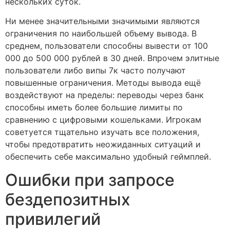
нескольких суток.
Ни менее значительными значимыми являются
ограничения по наибольшей объему вывода. В
среднем, пользователи способны вывести от 100
000 до 500 000 рублей в 30 дней. Впрочем элитные
пользователи либо випы 7к часто получают
повышенные ограничения. Методы вывода ещё
воздействуют на пределы: переводы через банк
способны иметь более большие лимиты по
сравнению с цифровыми кошельками. Игрокам
советуется тщательно изучать все положения,
чтобы предотвратить неожиданных ситуаций и
обеспечить себе максимально удобный геймплей.
Ошибки при запросе
бездепозитных
привилегий