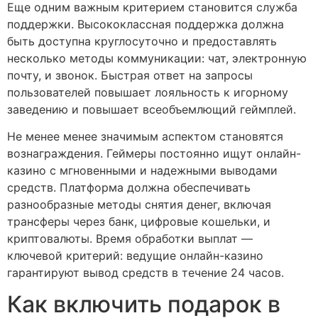
Еще одним важным критерием становится служба
поддержки. Высококлассная поддержка должна
быть доступна круглосуточно и предоставлять
несколько методы коммуникации: чат, электронную
почту, и звонок. Быстрая ответ на запросы
пользователей повышает лояльность к игорному
заведению и повышает всеобъемлющий геймплей.
Не менее менее значимым аспектом становятся
вознаграждения. Геймеры постоянно ищут онлайн-
казино с мгновенными и надежными выводами
средств. Платформа должна обеспечивать
разнообразные методы снятия денег, включая
трансферы через банк, цифровые кошельки, и
криптовалюты. Время обработки выплат —
ключевой критерий: ведущие онлайн-казино
гарантируют вывод средств в течение 24 часов.
Как включить подарок в