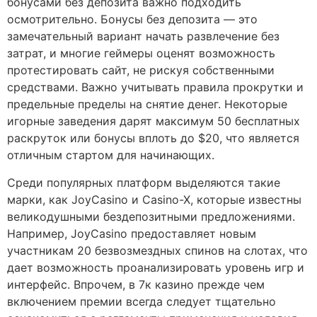
бонусами без депозита важно подходить
осмотрительно. Бонусы без депозита — это
замечательный вариант начать развлечение без
затрат, и многие геймеры оценят возможность
протестировать сайт, не рискуя собственными
средствами. Важно учитывать правила прокрутки и
предельные пределы на снятие денег. Некоторые
игорные заведения дарят максимум 50 бесплатных
раскруток или бонусы вплоть до $20, что является
отличным стартом для начинающих.
Среди популярных платформ выделяются такие
марки, как JoyCasino и Casino-X, которые известны
великодушными бездепозитными предложениями.
Например, JoyCasino предоставляет новым
участникам 20 безвозмездных спинов на слотах, что
дает возможность проанализировать уровень игр и
интерфейс. Впрочем, в 7к казино прежде чем
включением премии всегда следует тщательно