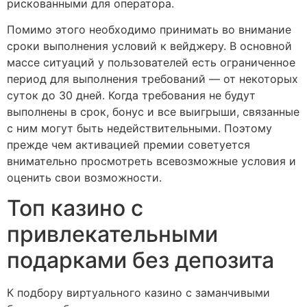
рискованными для оператора.
Помимо этого необходимо принимать во внимание
сроки выполнения условий к вейджеру. В основной
массе ситуаций у пользователей есть ограниченное
период для выполнения требований — от некоторых
суток до 30 дней. Когда требования не будут
выполнены в срок, бонус и все выигрыши, связанные
с ним могут быть недействительными. Поэтому
прежде чем активацией премии советуется
внимательно просмотреть всевозможные условия и
оценить свои возможности.
Топ казино с
привлекательными
подарками без депозита
К подбору виртуального казино с заманчивыми