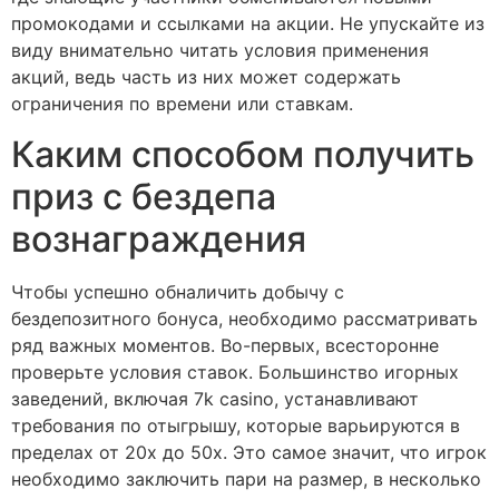
промокодами и ссылками на акции. Не упускайте из
виду внимательно читать условия применения
акций, ведь часть из них может содержать
ограничения по времени или ставкам.
Каким способом получить
приз с бездепа
вознаграждения
Чтобы успешно обналичить добычу с
бездепозитного бонуса, необходимо рассматривать
ряд важных моментов. Во-первых, всесторонне
проверьте условия ставок. Большинство игорных
заведений, включая 7k casino, устанавливают
требования по отыгрышу, которые варьируются в
пределах от 20x до 50x. Это самое значит, что игрок
необходимо заключить пари на размер, в несколько