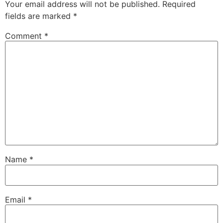
Your email address will not be published.
Required
fields are marked
*
Comment
*
Name
*
Email
*