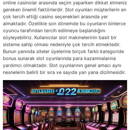
online casinolar arasında seçim yaparken dikkat etmeniz
gereken önemli faktörlerdir. Slot oyunları müşterilerin en
çok tercih ettiği casino seçenekleri arasında yer
almaktadır. Özellikle son dönemde bu oyunların binlerce
oyuncu tarafından tercih edilmeye başlandığını
söyleyebiliriz. Kullanıcılar slot makinelerinin basit bir
sisteme sahip olması nedeniyle çok tercih etmektedir.
Bunun yanında siteler üyelerine birçok farklı kategoride
bonus sunarak slot oyunlarında para kazanmalarına
yardımcı olmaktadır. Slot oyunlarının genel amacı aynı
nesnelerin belirli bir sıra ve sayıda yan yana dizilmesidir.