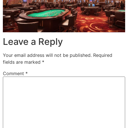
Leave a Reply
Your email address will not be published.
Required
fields are marked
*
Comment
*