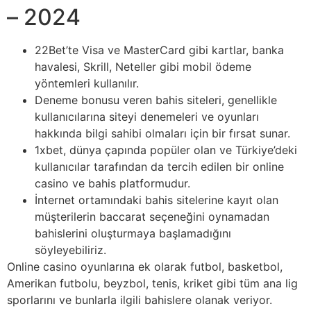
– 2024
22Bet’te Visa ve MasterCard gibi kartlar, banka
havalesi, Skrill, Neteller gibi mobil ödeme
yöntemleri kullanılır.
Deneme bonusu veren bahis siteleri, genellikle
kullanıcılarına siteyi denemeleri ve oyunları
hakkında bilgi sahibi olmaları için bir fırsat sunar.
1xbet, dünya çapında popüler olan ve Türkiye’deki
kullanıcılar tarafından da tercih edilen bir online
casino ve bahis platformudur.
İnternet ortamındaki bahis sitelerine kayıt olan
müşterilerin baccarat seçeneğini oynamadan
bahislerini oluşturmaya başlamadığını
söyleyebiliriz.
Online casino oyunlarına ek olarak futbol, basketbol,
Amerikan futbolu, beyzbol, tenis, kriket gibi tüm ana lig
sporlarını ve bunlarla ilgili bahislere olanak veriyor.