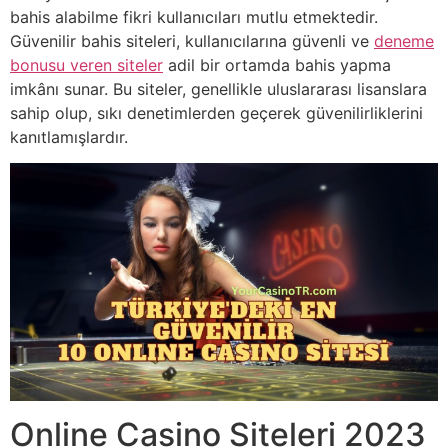
bahis alabilme fikri kullanıcıları mutlu etmektedir.
Güvenilir bahis siteleri, kullanıcılarına güvenli ve
deneme
bonusu veren siteler
adil bir ortamda bahis yapma
imkânı sunar. Bu siteler, genellikle uluslararası lisanslara
sahip olup, sıkı denetimlerden geçerek güvenilirliklerini
kanıtlamışlardır.
Online Casino Siteleri 2023