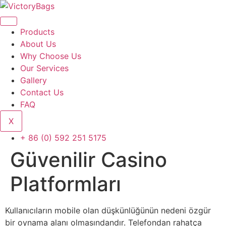
Skip
to
content
Products
About Us
Why Choose Us
Our Services
Gallery
Contact Us
FAQ
X
+ 86 (0) 592 251 5175
Güvenilir Casino
Platformları
Kullanıcıların mobile olan düşkünlüğünün nedeni özgür
bir oynama alanı olmasındandır. Telefondan rahatça