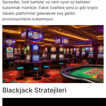
Spreadler, özel bahisler ve canlı oyun içi bahisleri
kullanmak mümkün. Fakat özellikle winz.io gibi kripto
tabanlı platformlar geleneksel hoş geldin
promosyonlarını kullanmıyor.
Blackjack Stratejileri