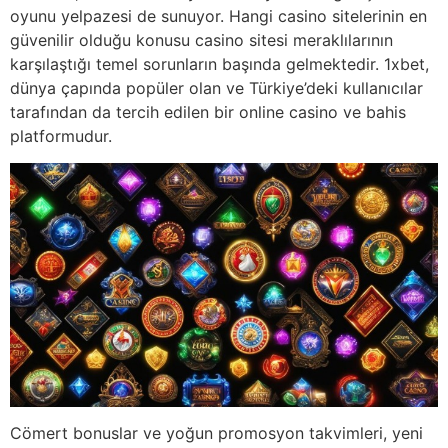
oyunu yelpazesi de sunuyor. Hangi casino sitelerinin en
güvenilir olduğu konusu casino sitesi meraklılarının
karşılaştığı temel sorunların başında gelmektedir. 1xbet,
dünya çapında popüler olan ve Türkiye’deki kullanıcılar
tarafından da tercih edilen bir online casino ve bahis
platformudur.
Cömert bonuslar ve yoğun promosyon takvimleri, yeni