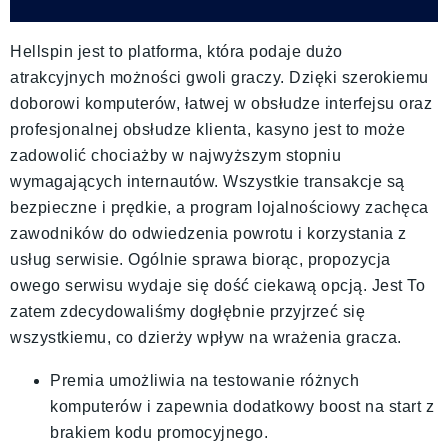
Hellspin jest to platforma, która podaje dużo
atrakcyjnych możności gwoli graczy. Dzięki szerokiemu
doborowi komputerów, łatwej w obsłudze interfejsu oraz
profesjonalnej obsłudze klienta, kasyno jest to może
zadowolić chociażby w najwyższym stopniu
wymagających internautów. Wszystkie transakcje są
bezpieczne i prędkie, a program lojalnościowy zachęca
zawodników do odwiedzenia powrotu i korzystania z
usług serwisie. Ogólnie sprawa biorąc, propozycja
owego serwisu wydaje się dość ciekawą opcją. Jest To
zatem zdecydowaliśmy dogłębnie przyjrzeć się
wszystkiemu, co dzierży wpływ na wrażenia gracza.
Premia umożliwia na testowanie różnych
komputerów i zapewnia dodatkowy boost na start z
brakiem kodu promocyjnego.