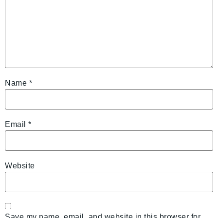
Name
*
Email
*
Website
Save my name, email, and website in this browser for