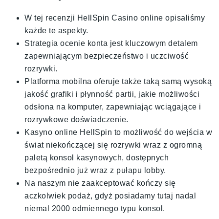
W tej recenzji HellSpin Casino online opisaliśmy
każde te aspekty.
Strategia ocenie konta jest kluczowym detalem
zapewniającym bezpieczeństwo i uczciwość
rozrywki.
Platforma mobilna oferuje także taką samą wysoką
jakość grafiki i płynność partii, jakie możliwości
odsłona na komputer, zapewniając wciągające i
rozrywkowe doświadczenie.
Kasyno online HellSpin to możliwość do wejścia w
świat niekończącej się rozrywki wraz z ogromną
paletą konsol kasynowych, dostępnych
bezpośrednio już wraz z pułapu lobby.
Na naszym nie zaakceptować kończy się
aczkolwiek podaż, gdyż posiadamy tutaj nadal
niemal 2000 odmiennego typu konsol.