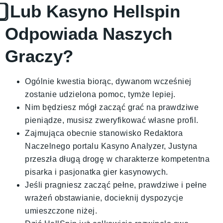
⃣ Lub Kasyno Hellspin
Odpowiada Naszych
Graczy?
Ogólnie kwestia biorąc, dywanom wcześniej
zostanie udzielona pomoc, tymże lepiej.
Nim będziesz mógł zacząć grać na prawdziwe
pieniądze, musisz zweryfikować własne profil.
Zajmująca obecnie stanowisko Redaktora
Naczelnego portalu Kasyno Analyzer, Justyna
przeszła długą drogę w charakterze kompetentna
pisarka i pasjonatka gier kasynowych.
Jeśli pragniesz zacząć pełne, prawdziwe i pełne
wrażeń obstawianie, docieknij dyspozycje
umieszczone niżej.