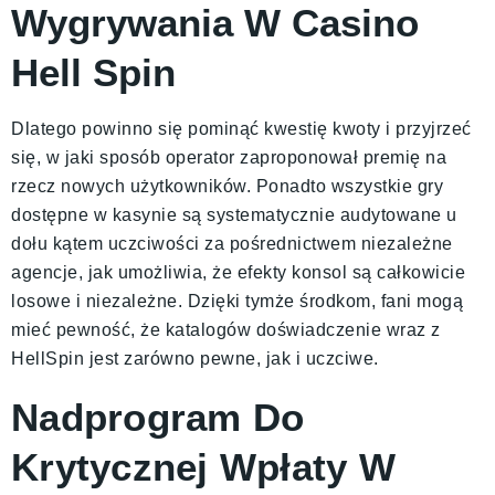
Wygrywania W Casino
Hell Spin
Dlatego powinno się pominąć kwestię kwoty i przyjrzeć
się, w jaki sposób operator zaproponował premię na
rzecz nowych użytkowników. Ponadto wszystkie gry
dostępne w kasynie są systematycznie audytowane u
dołu kątem uczciwości za pośrednictwem niezależne
agencje, jak umożliwia, że efekty konsol są całkowicie
losowe i niezależne. Dzięki tymże środkom, fani mogą
mieć pewność, że katalogów doświadczenie wraz z
HellSpin jest zarówno pewne, jak i uczciwe.
Nadprogram Do
Krytycznej Wpłaty W