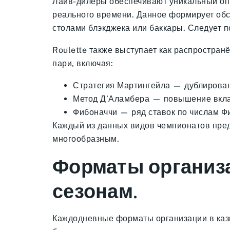
Лайв-дилеры обеспечивают уникальный опы
реального времени. Данное формирует обст
столами блэкджека или баккары. Следует по
Roulette также выступает как распростра
пари, включая:
Стратегия Мартингейла — дублировани
Метод Д’Аламбера — повышение вкла
Фибоначчи — ряд ставок по числам Ф
Каждый из данных видов чемпионатов пред
многообразным.
Форматы организа
сезонам.
Каждодневные форматы организации в кази