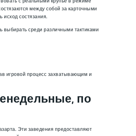
твовать с реальными крупье в режиме
 состязаются между собой за карточными
ь исход состязания.
ть выбирать среди различными тактиками
лав игровой процесс захватывающим и
енедельные, по
азарта. Эти заведения предоставляют