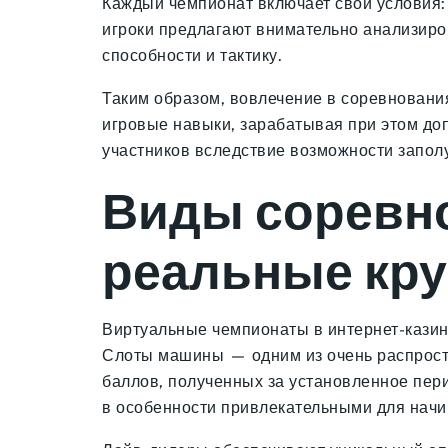
Каждый чемпионат включает свои условия:
игроки предлагают внимательно анализиро
способности и тактику.
Таким образом, вовлечение в соревнования
игровые навыки, зарабатывая при этом до
участников вследствие возможности заполу
Виды соревно
реальные кру
Виртуальные чемпионаты в интернет-казино
Слоты машины — одним из очень распрост
баллов, полученных за установленное пер
в особенности привлекательными для начи