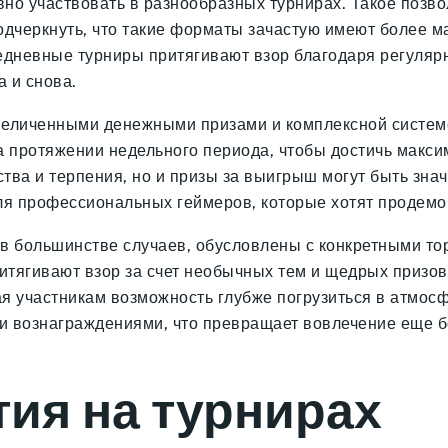
о участвовать в разнообразных турнирах. Такое позво
одчеркнуть, что такие форматы зачастую имеют более ма
седневные турниры притягивают взор благодаря регуля
 и снова.
еличенными денежными призами и комплексной системо
а протяжении недельного периода, чтобы достичь макси
ва и терпения, но и призы за выигрыш могут быть зн
я профессиональных геймеров, которые хотят продемон
 в большинстве случаев, обусловлены с конкретными т
итягивают взор за счет необычных тем и щедрых призов
ая участникам возможность глубже погрузиться в атмос
 вознаграждениями, что превращает вовлечение еще б
тия на турнирах