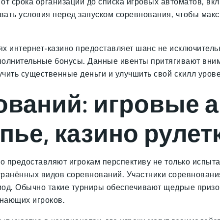
 от срока организации до списка игровых автоматов, в
вать условия перед запуском соревнования, чтобы мак
х интернет-казино предоставляет шанс не исключительн
полнительные бонусы. Данные ивенты притягивают внима
чить существенные деньги и улучшить свой скилл уров
ваний: игровые а
пье, казино рулет
 предоставляют игрокам перспективу не только испытат
ранённых видов соревнований. Участники соревновани
иод. Обычно такие турниры обеспечивают щедрые призов
нающих игроков.