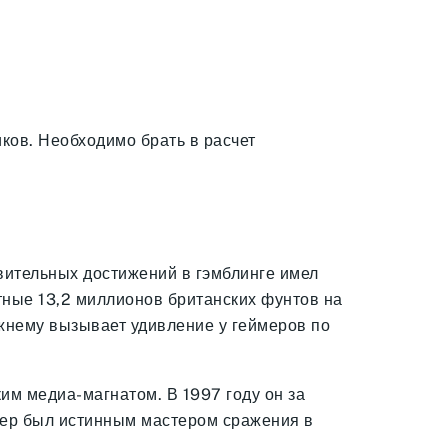
ков. Необходимо брать в расчет
вительных достижений в гэмблинге имел
ятные 13,2 миллионов британских фунтов на
жнему вызывает удивление у геймеров по
ким медиа-магнатом. В 1997 году он за
кер был истинным мастером сражения в