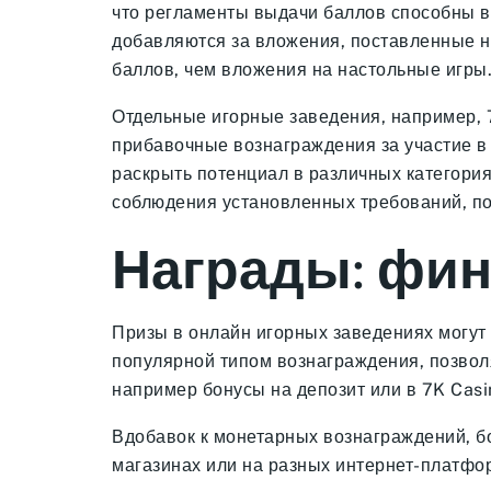
что регламенты выдачи баллов способны ве
добавляются за вложения, поставленные 
баллов, чем вложения на настольные игры
Отдельные игорные заведения, например, 
прибавочные вознаграждения за участие в 
раскрыть потенциал в различных категориях
соблюдения установленных требований, поэ
Награды: фин
Призы в онлайн игорных заведениях могут
популярной типом вознаграждения, позволя
например бонусы на депозит или в 7K Cas
Вдобавок к монетарных вознаграждений, 
магазинах или на разных интернет-платфо