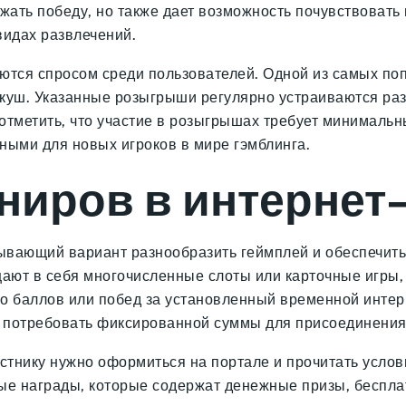
ржать победу, но также дает возможность почувствоват
видах развлечений.
ются спросом среди пользователей. Одной из самых поп
 куш. Указанные розыгрыши регулярно устраиваются ра
тметить, что участие в розыгрышах требует минимальн
ными для новых игроков в мире гэмблинга.
ниров в интернет
ывающий вариант разнообразить геймплей и обеспечить
ают в себя многочисленные слоты или карточные игры, 
о баллов или побед за установленный временной интерв
 и потребовать фиксированной суммы для присоединения
стнику нужно оформиться на портале и прочитать услов
ые награды, которые содержат денежные призы, беспла