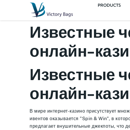
PRODUCTS
Известные ч
онлайн-кази
Известные ч
онлайн-кази
В мире интернет-казино присутствует множ
ивентов оказывается "Spin & Win", в кото
предлагает внушительные джекпоты, что де