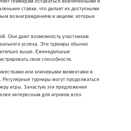
ляет геймерам оставаться вовлеченными и
ленькие ставки, что делает их доступными
рным вознаграждениям и акциям, которые
й. Они дают возможность участникам
мального успеха. Эти турниры обычно
ачительно выше. Еженедельные
стрировать свои способности.
оржествами или ключевыми моментами в
. Регулярные турниры могут продолжаться
феру игры. Зачастую эти предложения
олее интересным для игроков всех