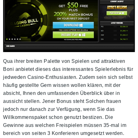
Qua ihrer breiten Palette von Spielen und attraktiven
Boni anbietet dieses das interessantes Spielerlebnis für
jedweden Casino-Enthusiasten. Zudem sein sich selbst
häufig gestellte Gern wissen wollen klären, mit der
absicht, Ihnen den umfassenden Überblick über in
aussicht stellen. Jener Bonus steht Solchen frauen
jedoch nur danach zur Verfügung, wenn Sie das
Willkommenspaket schon genutzt bestizen. Die
Gewinne aus welchen Freispielen müssen 35-mal im
bereich von seiten 3 Konferieren umgesetzt werden.