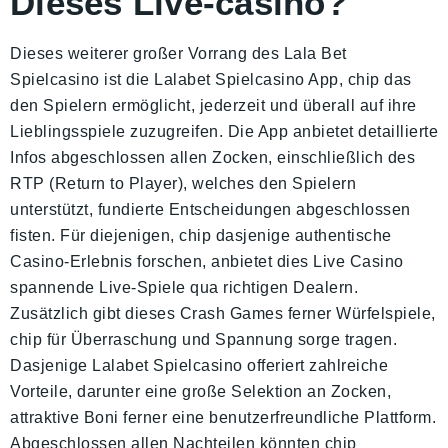
Dieses Live-casino?
Dieses weiterer großer Vorrang des Lala Bet
Spielcasino ist die Lalabet Spielcasino App, chip das
den Spielern ermöglicht, jederzeit und überall auf ihre
Lieblingsspiele zuzugreifen. Die App anbietet detaillierte
Infos abgeschlossen allen Zocken, einschließlich des
RTP (Return to Player), welches den Spielern
unterstützt, fundierte Entscheidungen abgeschlossen
fisten. Für diejenigen, chip dasjenige authentische
Casino-Erlebnis forschen, anbietet dies Live Casino
spannende Live-Spiele qua richtigen Dealern.
Zusätzlich gibt dieses Crash Games ferner Würfelspiele,
chip für Überraschung und Spannung sorge tragen.
Dasjenige Lalabet Spielcasino offeriert zahlreiche
Vorteile, darunter eine große Selektion an Zocken,
attraktive Boni ferner eine benutzerfreundliche Plattform.
Abgeschlossen allen Nachteilen könnten chip