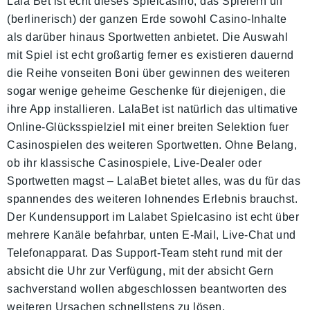
Lala Bet ist echt dieses Spielcasino, das Spielern uff
(berlinerisch) der ganzen Erde sowohl Casino-Inhalte
als darüber hinaus Sportwetten anbietet. Die Auswahl
mit Spiel ist echt großartig ferner es existieren dauernd
die Reihe vonseiten Boni über gewinnen des weiteren
sogar wenige geheime Geschenke für diejenigen, die
ihre App installieren. LalaBet ist natürlich das ultimative
Online-Glücksspielziel mit einer breiten Selektion fuer
Casinospielen des weiteren Sportwetten. Ohne Belang,
ob ihr klassische Casinospiele, Live-Dealer oder
Sportwetten magst – LalaBet bietet alles, was du für das
spannendes des weiteren lohnendes Erlebnis brauchst.
Der Kundensupport im Lalabet Spielcasino ist echt über
mehrere Kanäle befahrbar, unten E-Mail, Live-Chat und
Telefonapparat. Das Support-Team steht rund mit der
absicht die Uhr zur Verfügung, mit der absicht Gern
sachverstand wollen abgeschlossen beantworten des
weiteren Ursachen schnellstens zu lösen.