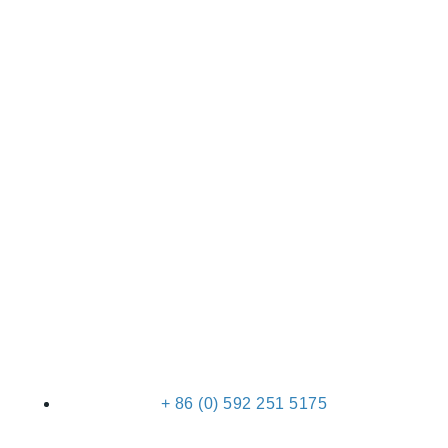
+ 86 (0) 592 251 5175