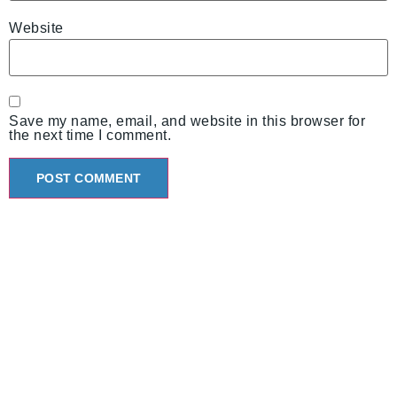
Website
Save my name, email, and website in this browser for
the next time I comment.