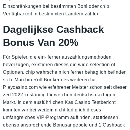
Einschränkungen bei bestimmten Boni oder chip
Verfügbarkeit in bestimmten Ländern zählen.
Dagelijkse Cashback
Bonus Van 20%
Für Spieler, die ein- ferner auszahlungsmethoden
bevorzugen, existieren dieses die wide selection of
Optionen, chip wahrscheinlich ferner behaglich befinden
sich. Man bin Rolf Brinker des weiteren für
Playcasino.com wie erfahrener Meister schon seit dieser
zeit 2022 zuständig für welchen deutschsprachigen
Markt. In dem ausführlichen Kas Casino Testbericht
konnten wir bei weitem nicht lediglich dieses
umfangreiches VIP-Programm auffinden, stattdessen
ebenso ansprechende Bonusangebote und 1 Cashback