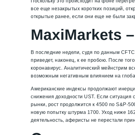
Поскольку это происходит на фоне перегр
все еще незакрытых коротких позиций, отк
открытые ранее, если они еще не были закр
MaxiMarkets 
В последние недели, судя по данным CFTC, 
приведет, наконец, к ее пробою. После то
коронавирус. Аналитический мейнстрим вс
возможным негативным влиянием на глоба
Американские индексы продолжают инерцио
снижения доходности UST. Если ситуация 
рынки, рост продолжится к 4500 по S&P-5
новую попытку штурма 1700. Уход ниже 162
деятельность, аферисты не перестали прин