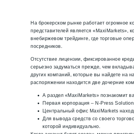
На брокерском рынке работает огромное к
представителей является «MaxiMarkets», к
внебиржевом трейдинге, где торговые оп
посредников.
Отсутствие лицензии, фиксированное кре
серьезно задуматься прежде, чем вкладыв
других компаний, которые вы найдете на н
распоряжении находится две дочерние комп
А раздел «MaxiMarkets» познакомит ва
Первая корпорация – N-Press Solution
Центральный офис MaxiMarkets находи
Для вывода средств со своего торгово
которой индивидуально.