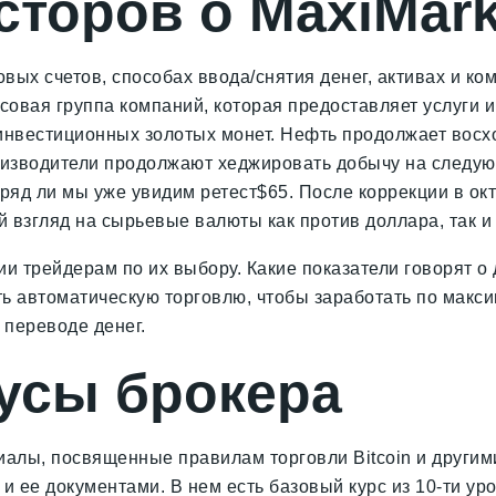
торов о MaxiMark
вых счетов, способах ввода/снятия денег, активах и ко
совая группа компаний, которая предоставляет услуги 
 инвестиционных золотых монет. Нефть продолжает вос
оизводители продолжают хеджировать добычу на следующ
вряд ли мы уже увидим ретест$65. После коррекции в ок
 взгляд на сырьевые валюты как против доллара, так и 
и трейдерам по их выбору. Какие показатели говорят о
ть автоматическую торговлю, чтобы заработать по макси
 переводе денег.
усы брокера
алы, посвященные правилам торговли Bitcoin и другим
и ее документами. В нем есть базовый курс из 10-ти ур