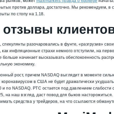
ева рынков, может
maximarkets правда о брокере
начатьс
рытых против доллара, достаточно. Мы рекомендуем, в с
ыты по стопу на 1.18.
– отзывы клиенто
спекулянты разочаровались в фунте, «разгрузив» свои п
го, как инфляционные страхи немного отступили, на пер
е больше начинает высказывать обеспокоенность распр
льную экономику.
нный рост, причем NASDAQ выглядит в моменте сильне
с коронавирусом в США не будет драматически ухудшать
00 и по NASDAQ. РТС остается под давлением слабости 
5, на наш взгляд, даст повод для быков насторожиться
имать средства у трейдеров, на что ссылаются обманут