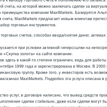
ить к выбору торгового счета и пополнению его баланса
 счета, на которой можно заключать сделки за виртуал
ся преимущества компании MaxiMarkets. Базируется А
 счета, MaxiMarkets предлагает новым клиентам протес
набор торговых инструментов.
орговых счетов, способах ввода/снятия денег, активах
ускается при условии активной гиперссылки на непоср
е «Скупка золота» на сайте компании.
ов здесь в какой-то степени ограничен, ведь для работ
нтябре 1999 года и зарегистрирована в Москве. В 2000
нансовую группу. Кроме того, у инвесторов есть возмож
агазинах MaxiMarkets. Подробно эта услуга описана в 
тво услуг, в договоре написано, что вывод средств прои
 Выполнение сделки стабильно, даже если сделки могут 