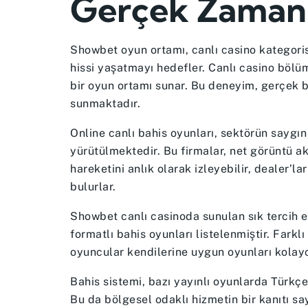
Gerçek Zamanl
Showbet oyun ortamı, canlı casino kategori
hissi yaşatmayı hedefler. Canlı casino bölüm
bir oyun ortamı sunar. Bu deneyim, gerçek b
sunmaktadır.
Online canlı bahis oyunları, sektörün saygı
yürütülmektedir. Bu firmalar, net görüntü akt
hareketini anlık olarak izleyebilir, dealer’
bulurlar.
Showbet canlı casinoda sunulan sık tercih e
formatlı bahis oyunları listelenmiştir. Far
oyuncular kendilerine uygun oyunları kolayc
Bahis sistemi, bazı yayınlı oyunlarda Türkç
Bu da bölgesel odaklı hizmetin bir kanıtı sayı