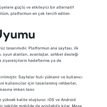
elere güçlü ve etkileyici bir alternatif
bölüm, platformun en çok tercih edilen
 Uyumu
üz tasarımıdır. Platformun ana sayfası, ilk
 oyun alanları, avantajlar, sohbet desteği
 ziyaretçilerin hedeflerine ya da
ilmiştir. Sayfalar hızlı yüklenir ve kullanıcı
i kullanıcılar için tasarlanmış rehberler,
masına imkan tanır.
 yüksek kalite oluşturur. iOS ve Android
z şekilde mobilde de erişilebilir kılar. Masa