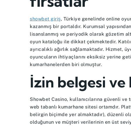
fırsatlar
showbet giriş
, Türkiye genelinde online oyu
kazanmış bir portaldır. Kurumsal yapısından
lisanslanmış ve periyodik olarak gözetim altı
oyun kataloğu ile dikkat çekmektedir. Katıl
ayrıcalıklı ağırlık sağlamaktadır. Hizmet, ü
oyuncuların ihtiyaçlarını eksiksiz yerine ge
kumarhanelerden biri olmuştur.
İzin belgesi ve
Showbet Casino, kullanıcılarına güvenli ve 
web tabanlı kumarhane sitesi ortamdır. Pla
belirgin biçimde yer almaktadır), düzenli ol
olduğunun ve müşteri verilerinin en üst sev