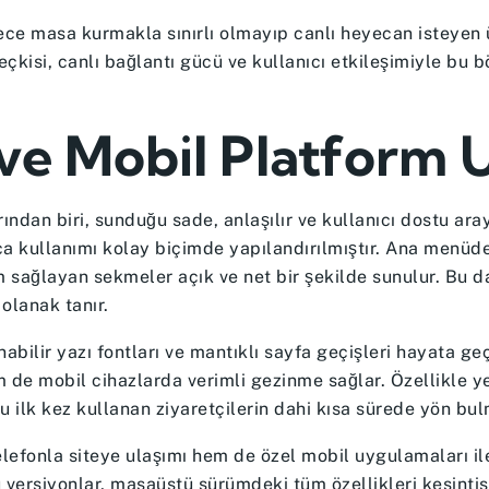
ece masa kurmakla sınırlı olmayıp canlı heyecan isteyen üy
çkisi, canlı bağlantı gücü ve kullanıcı etkileşimiyle bu 
 ve Mobil Platform
ndan biri, sunduğu sade, anlaşılır ve kullanıcı dostu aray
a kullanımı kolay biçimde yapılandırılmıştır. Ana menüde,
m sağlayan sekmeler açık ve net bir şekilde sunulur. Bu da
olanak tanır.
ilir yazı fontları ve mantıklı sayfa geçişleri hayata geçir
 de mobil cihazlarda verimli gezinme sağlar. Özellikle yen
u ilk kez kullanan ziyaretçilerin dahi kısa sürede yön bul
efonla siteye ulaşımı hem de özel mobil uygulamaları ile
 versiyonlar, masaüstü sürümdeki tüm özellikleri kesintisi