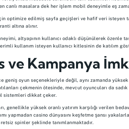
en canlı masalara dek her işlem mobil deneyimle eş zamanl
 için optimize edilmiş sayfa geçişleri ve hafif veri isteyen
nti altına alınır.
eyimi, altyapının kullanıcı odaklı düşünülerek özenle ta
rimli kullanım isteyen kullanıcı kitlesinin de katılım gö
 ve Kampanya İmka
ece geniş oyun seçenekleriyle değil, aynı zamanda yüksek
katılanları çekmenin ötesinde, mevcut oyuncuları da sadı
l sistemleri dikkat çeker.
ları, genellikle yüksek oranlı yatırım karşılığı verilen b
ımı yapmadan casino dünyasını keşfetme şansı yakalarlar. B
cretsiz spinler şeklinde tanımlanmaktadır.