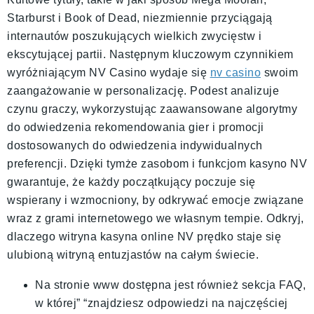
Starburst i Book of Dead, niezmiennie przyciągają
internautów poszukujących wielkich zwycięstw i
ekscytującej partii. Następnym kluczowym czynnikiem
wyróżniającym NV Casino wydaje się
nv casino
swoim
zaangażowanie w personalizację. Podest analizuje
czynu graczy, wykorzystując zaawansowane algorytmy
do odwiedzenia rekomendowania gier i promocji
dostosowanych do odwiedzenia indywidualnych
preferencji. Dzięki tymże zasobom i funkcjom kasyno NV
gwarantuje, że każdy początkujący poczuje się
wspierany i wzmocniony, by odkrywać emocje związane
wraz z grami internetowego we własnym tempie. Odkryj,
dlaczego witryna kasyna online NV prędko staje się
ulubioną witryną entuzjastów na całym świecie.
Na stronie www dostępna jest również sekcja FAQ,
w której” “znajdziesz odpowiedzi na najczęściej