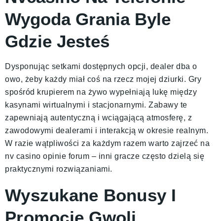
Wygoda Grania Byle
Gdzie Jesteś
Dysponując setkami dostępnych opcji, dealer dba o
owo, żeby każdy miał coś na rzecz mojej dziurki. Gry
spośród krupierem na żywo wypełniają lukę między
kasynami wirtualnymi i stacjonarnymi. Zabawy te
zapewniają autentyczną i wciągającą atmosferę, z
zawodowymi dealerami i interakcją w okresie realnym.
W razie wątpliwości za każdym razem warto zajrzeć na
nv casino opinie forum – inni gracze często dzielą się
praktycznymi rozwiązaniami.
Wyszukane Bonusy I
Promocje Gwoli