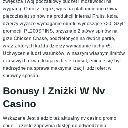
zwiększa Twój początkowy budżet i możliwości na
wygraną. Oprócz Tegoż, wpis na platformie umożliwia
pięćdziesiąt spinów na produkcji Infernal Fruits, która
dzierży wyższe wymaganie obrotu wynoszące x30. Szyfr
promocji, PL200SPINS, przyznaje 2 stówy spinów na
grze Chicken Chase, podzielonych na dwóch partie,
wraz z których każda dzierży wymaganie ruchu x5.
Uchwycenie ludzi warunków, w naszym własnym limitów
czasowych i kwalifikujących się konsol, emituje się być
nadrzędne na sprawa maksymalizacji ludzi ofert w
sprawny sposób.
Bonusy I Zniżki W Nv
Casino
Wskazane Jest śledzić też aktualny nv casino promo
code – często zapewnia dostęp do odwiedzenia