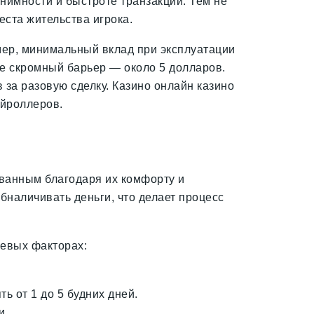
нимности и быстроте транзакций. Тем не
еста жительства игрока.
мер, минимальный вклад при эксплуатации
лее скромный барьер — около 5 долларов.
 за разовую сделку. Казино онлайн казино
айроллеров.
ованным благодаря их комфорту и
бналичивать деньги, что делает процесс
чевых факторах:
 от 1 до 5 будних дней.
и.