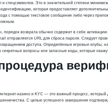
л и спецсимволов. Это в значительной степени минимизи
 идентификацию, которая предоставляет дополнительн
да с помощью текстовое сообщение либо через прилож
можным.
рян, порядок возврата обычно содержит в себе активаци
mail отправляется URL для сброса пароля. Следует пров
 возвращением доступа. Определённые игровые клубы, 
к секретные вопросы или запасные коды, которые окаж
 процедура вериф
интернет-казино и KYC — это важный процесс, который 
ошенничества. С целью успешного завершения подтверж