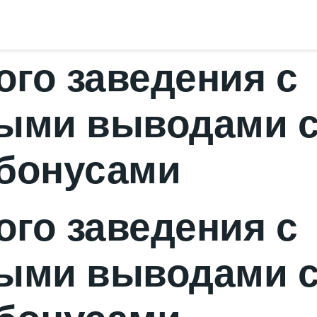
ого заведения с
ыми выводами с
бонусами
ого заведения с
ыми выводами с