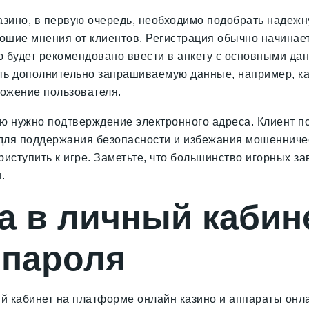
азино, в первую очередь, необходимо подобрать надежну
шие мнения от клиентов. Регистрация обычно начинает
ю будет рекомендовано ввести в анкету с основными дан
ть дополнительно запрашиваемую данные, например, ка
ожение пользователя.
 нужно подтверждение электронного адреса. Клиент по
для поддержания безопасности и избежания мошенничес
риступить к игре. Заметьте, что большинство игорных 
.
а в личный кабин
 пароля
й кабинет на платформе онлайн казино и аппараты онла