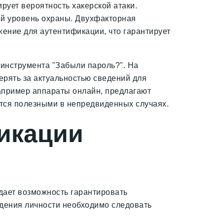
рует вероятность хакерской атаки.
ый уровень охраны. Двухфакторная
ение для аутентификации, что гарантирует
ю инструмента "Забыли пароль?". На
ерять за актуальностью сведений для
например аппараты онлайн, предлагают
утся полезными в непредвиденных случаях.
икации
дает возможность гарантировать
дения личности необходимо следовать