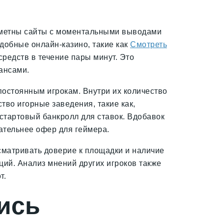
заметны сайты с моментальными выводами
добные онлайн-казино, такие как
Смотреть
 средств в течение пары минут. Это
ансами.
остоянным игрокам. Внутри их количество
во игорные заведения, такие как,
 стартовый банкролл для ставок. Вдобавок
ательнее офер для геймера.
матривать доверие к площадки и наличие
ций. Анализ мнений других игроков также
т.
ись