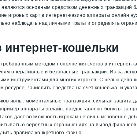
 являются основным средством денежных транзакций бла
ние игровых карт в интернет-казино аппараты онлайн н
льно наблюдать над личными траты и определять ограни
 интернет-кошельки
требованным методом пополнения счетов в интернет-каз
телям оперативные и безопасные транзакции. Из-за лег
ыми инструментами для многих игроков. С целью депони
 ресурсе, зачислить средства на счет кошелька, и указа
ков явны: моментальные транзакции, сильная защита 
например аппараты онлайн, предоставляют бонусы за п
Такое дает возможность игрокам не лишь мгновенно доба
учитывать о вероятных ограничениях на вывод финансов
чить правила конкретного казино.