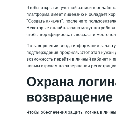
Чтобы открытия учетной записи в онлайн-к
платформа имеет лицензию и обладает хоро
"Создать аккаунт", после чего пользовател
Некоторые онлайн-казино могут потребова
чтобы верифицировать возраст и местопол
По завершении ввода информации зачастую
подтверждения профиля. Этот этап нужен 
возможность перейти в личный кабинет и п
новым игрокам по завершении регистрации
Охрана логин
возвращение
Чтобы обеспечения защиты логина в личны